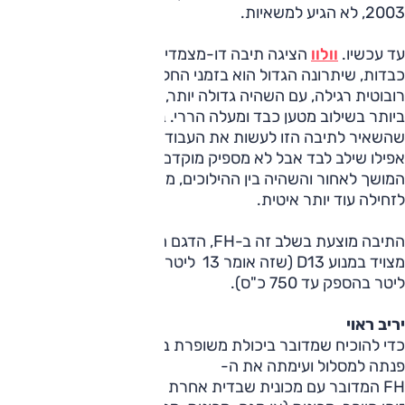
2003, לא הגיע למשאיות.
עד עכשיו.
וולוו
הציגה תיבה דו-מצמדית המיועדת למשאיות
כבדות, שיתרונה הגדול הוא בזמני החלפה קצרים יותר. תיבה
רובוטית רגילה, עם השהיה גדולה יותר, היא לא הסידור היעיל
ביותר בשילוב מטען כבד ומעלה הררי. בעיה זו מוכרת לכל מי
שהשאיר לתיבה הזו לעשות את העבודה לבד, במצב אוטומטי, או
אפילו שילב לבד אבל לא מספיק מוקדם; שילוב של משקל כבד
המושך לאחור והשהיה בין ההילוכים, מחייב תיקון מהיר ומביא
לזחילה עוד יותר איטית.
התיבה מוצעת בשלב זה ב-FH, הדגם הכבד יותר בוולוו, כשהוא
מצויד במנוע D13 (שזה אומר 13 ליטר; לוולוו FH גם מנוע 16
ליטר בהספק עד 750 כ"ס).
יריב ראוי
כדי להוכיח שמדובר ביכולת משופרת בתחום הביצועים, וולוו
פנתה למסלול ועימתה את ה-
FH המדובר עם מכונית שבדית אחרת - קוניגסנג אגרה One:1.