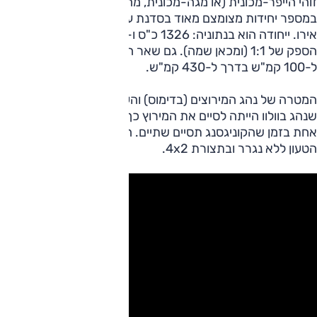
זוהי הייפר-מכונית (או מגה-מכונית, מה שתרצו), המיוצרת
במספר יחידות מצומצם מאוד בסדנת עילית ומחירה כ-2 מיליון
אירו. ייחודה הוא בנתוניה: 1326 כ"ס ו-1326 ק"ג – ליצירת יחס
הספק של 1:1 (ומכאן שמה). גם שאר הנתונים נאים: 2.5 שניות
ל-100 קמ"ש בדרך ל-430 קמ"ש.
המטרה של נהג המירוצים (בדימוס) והעיתונאי (הפעיל) טיף נידל
שנהג בוולוו הייתה לסיים את המירוץ כך שה-FH תסיים הקפה
אחת בזמן שהקוניגסנג תסיים שתיים. הוולוו הופיעה למפגש
הטעון ללא נגרר ובתצורת 4x2.