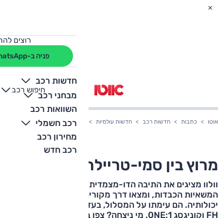
רוצים להת
פניה ב-WhatsApp
חדשות רכב
חיפוש רכב
+
-
מבחני רכב
השוואות רכב
רכב חשמלי
אוטו
כתבות
חדשות רכב
חדשות עולמיות
מרוץ בין סמי-טריילר למכונית-על
מחירון רכב
רכב חדש
מרוץ בין סמי-טריילר למכונית-על
וולוו מציגים את התיבה הדו-מצמדית הראשונה בעולם
המשאיות הכבדות, ומצאו דרך מקורית במיוחד להפגין את
יכולותיה. הם עימתו על המסלול, בעזרתו של טיף נידל, וולוו
FH וקוניגסג 0NE:1. מי ניצחה? צפו בוידאו