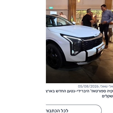
אלי שאולי, 05/08/2026
קיה ספורטאז' היברידי-נטען החדש בארץ – המחיר החל מ-220,000
שקלים
לכל הכתבות