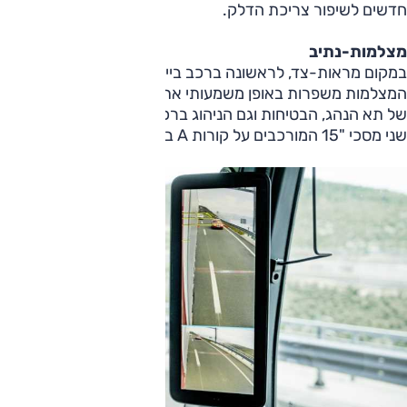
חדשים לשיפור צריכת הדלק.
מצלמות-נתיב
במקום מראות-צד, לראשונה ברכב בייצור סדיר. לפי מרצדס
המצלמות משפרות באופן משמעותי את היכולת האווירודינמית
של תא הנהג, הבטיחות וגם הניהוג ברכב. התצוגה היא באמצעות
שני מסכי "15 המורכבים על קורות A בתוך תא הנהג.