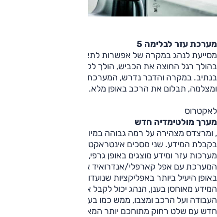
מערכת עזר לבלימה 5
מסייעת לנהג במקרה של אפשרות לתאונת חזית-אחור או פגיעה
בהולך רגל החוצה את הכביש, הולך לקראת הרכב או עומד
בנתיב. במקרה והדבר נדרש, המערכת, המבוססת על רדאר
ומצלמה, תבלום את הרכב באופן מלא.
לאקטרוס
מערך מולטימדיה חדש
, ומרצדס מצהירה על רמה גבוהה במיוחד של תפעול נוח וקלות
בקבלת המידע. שני מסכים אינטראקטיביים משרתים את הנהג.
מערכות עזר ומידע מוצגים באופן גרפי, ניתן לממשק את
המערכת עם אפל קארפלי/אנדרואיד אוטו, ובאופן זה להשתמש
באופן היעיל ביותר באפליקציות שנועדו לעזור לנהג בעבודתו. כל
המידע מאוחסן בענן, הנהג יכול לקבל את כל המידע הנחוץ על
העבודה ועל הרכב ומצבו, ממש כמו בעל הרכב. לרכב מפתח
חדש עם שלט רחוק מתוחכם יותר המאפשר קבלת מידע ושליטה