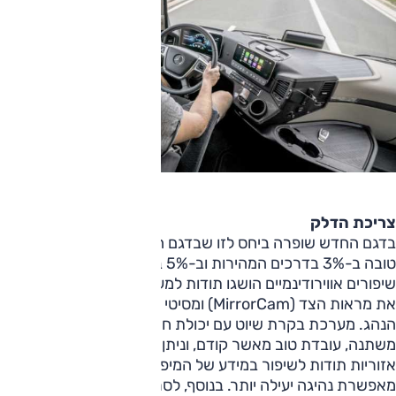
צריכת הדלק
בדגם החדש שופרה ביחס לזו שבדגם הפורש. צריכת הדלק
טובה ב-3% בדרכים המהירות וב-5% בדרכים אזוריות/משניות.
שיפורים אווירודינמיים הושגו תודות למערכת המצלמות המחליפה
את מראות הצד (MirrorCam) ומסיטי רוח חדשים בצידי תא
הנהג. מערכת בקרת שיוט עם יכולת חיזוי משופרת לתוואי דרך
משתנה, עובדת טוב מאשר קודם, וניתן להשתמש בה גם בדרכים
אזוריות תודות לשיפור במידע של המיפוי בתוכנת הניווט, והיא
מאפשרת נהיגה יעילה יותר. בנוסף, לסרן האחורי יחסי העברה