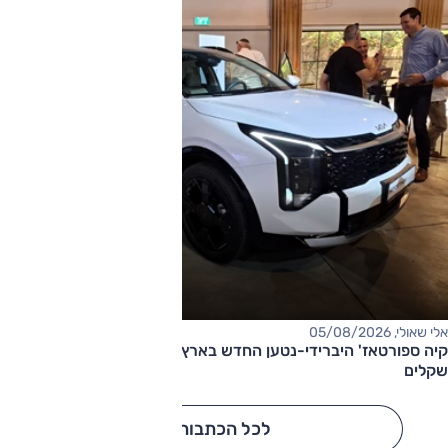
אלי שאולי, 05/08/2026
קיה ספורטאז' היברידי-נטען החדש בארץ – המחיר החל מ-220,000
שקלים
לכל הכתבות