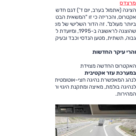
מרצדס
הציגה (אתמול בערב, יום ד') דגם חדש למשאית הכבדה שלה,
אקטרוס, והכריזה כי זו "המשאית הבטוחה, היעילה והמקושרת
ביותר מעולם". זה הדור השלישי של משאית הדגל של החברה,
שהוצגה לראשונה ב-1995, ומיועדת לעבודות חלוקה במשקל
גבוה, תשתית, מטען הנדסי וכבד ובעיקר עבודות קו.
והרי עיקר החדשות
האקטרוס החדשה מצוידת
במערכת עזר אקטיבית
לנהג המאפשרת נהיגה חצי-אוטומטית. מערכת העזר החדשה
לנהיגה בולמת, מאיצה ומתקנת היגוי והיא פעילה בכל טווח
המהירות.