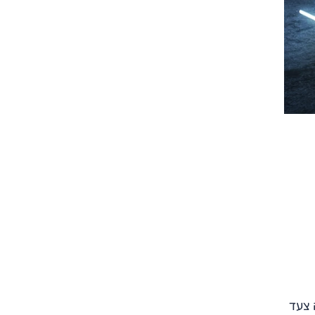
צילום: מזראטי
צילום: מזראטי
זה צעד