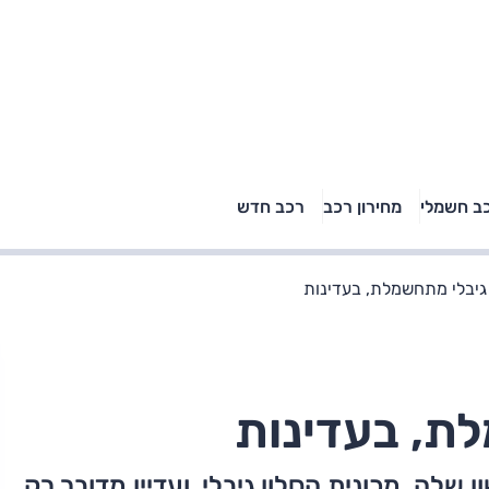
טויוטה ראב 4, קיה
ב חשמלי
מחירון רכב
רכב חדש
רכבי הסלב
ספורטאז' לונג ויונדאי
"הצל"
טוסון לונג ראש בראש: על
הנייר ועל הכביש
גיבלי מתחשמלת, בעדינות
ת, בעדינות
שלה, מכונית הסלון גיבלי, ועדיין מדובר רק