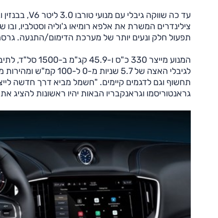
צילינדרים המשרת את אלפא רומיאו ג'וליה וסטלביו, ובו 
תפעול חלק ונעים יותר של מערכת הדימום/התנעה. גרסה זו שוקלת 80 ק"ג פחות מא
תחשוף וגם לדגמים קיימים. "חשמל מביא דרך חדשה לייצר
גראנטוריסמו וגראנקבריו הבאות יהיו ראשונות להציג את ה