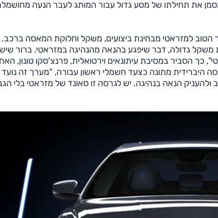
 מסמן את תחילתו של מסע גדול עבור המותג לעבר הנעה מחושמל
בר הטוב למזראטי מבחינת ביצועים, משקל וחלוקת המאסה ברכב.
ת משקל גדולה, דבר שיפגע בהנאה מהנהיגה במזראטי. ברור שיש
י", כך הסביר במסיבת עיתונאים וירטואלית, פרנצ'סקו טונון, האח
ה היברידית מתונה כצעד חשמלי ראשון עבורה, "מערך זה נועד 
ב ולהעניק הנאה בנהיגה. יש לגרסה זו סאונד של מזראטי בלי הג