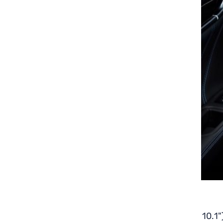
מעבר לכך, עברה גיבלי מתיחת פנים וזו כוללת שבכה ויחידות תאורה אחוריות חדשות, מולטימדיה חדשה עם צג גדול יותר ("10.1