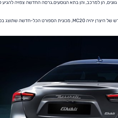
פו מספר גוונים, הן למרכב, והן בתא הנוסעים.גרסה החדשה צפויה להגיע 
לפי אנשי מזראטי הדגם הראשון שיעטה את הסמל המחודש של היצרן יהיה MC20, מכונית הספורט הכל-חדשה שתוצ