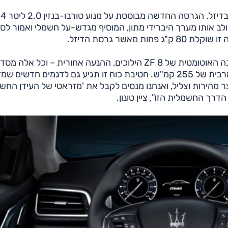
עד כה שווקה גיבלי עם מנועי טורבו 3.0 ליטר V6, בבנזין ובדיזל. הגרסה החדשה מבוססת על מנוע טורבו-בנזין 2.0 ליטר 4
שולב אותו מערך היברידי מתון, המוסיף מגדש-על חשמלי ואמור לס
שר גרסת הדיזל.
המנוע מייצר 330 כ"ס ו-45.9 קג"מ ב-1500 סל"ד, לתיבה האוטומטית של ZF 8 הילוכים, ההנעה אחורית – וכל אל
לגיבלי האצה של 5.7 שניות מ-0 ל-100 קמ"ש ומהירות מרבית של 255 קמ"ש. חטיבת כוח זו תגיע גם לדגמים חד
 מהירות וצליל, ואנחנו מנסים לקבל את 'מזראטי של העידן החשמ
דרך החשמלית הזו", ציין טונון.