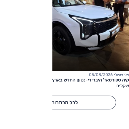
אלי שאולי, 05/08/2026
קיה ספורטאז' היברידי-נטען החדש בארץ – המחיר החל מ-220,000
שקלים
לכל הכתבות