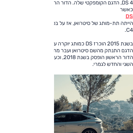
DS 4, הדגם הקומפקטי שלה. הדור הראשון הוצג ב-2010,
כאשר
DS
הייתה תת-מותג של סיטרואן, אז על בסיס הרצפה ששירתה את
C4.
בשנת 2015 הוכרז DS כמותג יוקרה עצמאי של קונצרן PSA,
הדגם התנתק מהשם סיטרואן ועבר מתיחת פנים. הייצור של
הדור הראשון הופסק בשנת 2018, וכעת מגיעה תורו של הדור
השני והחדש לגמרי.