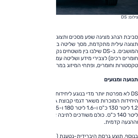
צילום: DS
סביבת הנהג מציגה שפע מסכים ותצוגות — מחוונים, מולטימדיה,
תצוגה עילית מתקדמת, מסך שליטה במערכות השונות בין
המושבים. ב-DS שילבו בין משטחים נקיים (מדופנים בעור ושאר
חומרים רכים) לצבירי מידע ושליטה עמוסים יחסית מרובי
טקסטורות וחומרים, ופתחי המיזוג במרכז מוסתרים.
תנועה ומנועים
DS לא מפרטת יותר מדי בנוגע ליחידות ההנעה, אך סביר שאלה
היחידות המוכרות משאר דגמי קבוצת PSA – מנועי טורבו-בנזין
1.2 ליטר 130 כ"ס ו-1.6 ליטר 180 ו-225 כ"ס; טורבו-דיזל 1.5
ליטר 140 כ"ס. כולם משודכים לתיבה אוטומטית עם 8 הילוכים
וההנעה קדמית.
בנוסף, תוצע גרסת היברידית-נטענת (פלאג-אין) המשלבת מנוע