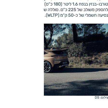
טורבו-בנזין בנפח 1.6 ליטר (180 כ“ס) ומנוע חשמלי (110 כ“ס)
להספק משולב של 225 כ“ס. סוללה של 13.2 קוט"ש טובה לטווח
נסיעה חשמלי של כ-50 ק“מ (WLTP).
צילום: DS