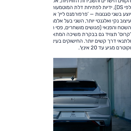
הקווים הישרים והשבירות הזוויתיות, אלמנט המעוינים (”יהלומים“
לפי DS), ידיות לפתיחת דלת המוטמעות בגוף הרכב ועוד. הדגם
יוצע בשני סגנונות — ’פרפורמנס ליין‘ או ’קרוס’. הראשון מציע
עיצוב נקי ואלגנטי יותר, השני בעל אלמנטים השאולים מעולם
השטח והפנאי (פגושים מושחרים, פסי הטענה בגג ועוד). גרסת
'קרוס' תצויד גם בבקרת משיכה המתאימה לנסיעה בשבילים
ולתנאי דרך קשים יותר. החישוקים בעיצובים שונים לפי הגרסאות,
וקוטרם מגיע עד 20 אינץ‘.