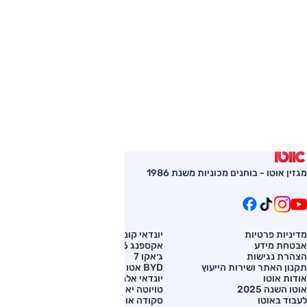
מגזין אוטו - בוחנים מכוניות משנת 1986
מדיניות פרטיות
יונדאי קונה
השוואת רכב
אבטחת מידע
אקספנג G6
רכב חדש
הצהרת נגישות
ג׳אקו 7
מחירון רכב
תקנון האתר ושירות הייעוץ
BYD אטו 3
מימון לרכב
אודות אוטו
יונדאי אלנטרה
אוטו השנה 2025
טויוטה יאריס קרוס
לעבוד באוטו
סקודה אוקטביה