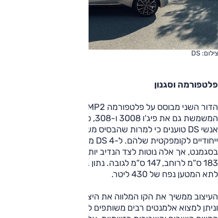
צילום: DS
פלטפורמה וסגנון
הדור השני מבוסס על פלטפורמה EMP2 של PSA, אותה אחת
המשמשת גם את פיג‘ו 3008 ו-308, סיטרואן C5 איירקרוס ועוד.
אנשי DS טוענים כי למרות שהבסיס משותף, 70% מהמכלולים
ייחודיים לקומפקטית שלהם. ל-4 DS מידות חיצוניות המקובלות
בסגמנט, אך אלה נוטות לצד הנדיב יותר — 440 ס“מ לאורך,
183 ס“מ לרוחב, 147 ס“מ לגובה. נתון בסיס הגלגלים לא נמסר.
לתא המטען נפח של 430 ליטר.
העיצוב ממשיך את הקו המלווה את היצרנית בשנים האחרונות,
וניתן למצוא אלמנטים רבים משותפים לדגמי הפנאי של החברה —