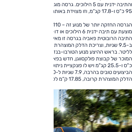
והתיבה ידנית עם 5 הילוכים. גרסה מוגדשת של מנוע זה מייצרת
95 כ“ס ו-17.8 קג“מ, וזו מצוידת באותה תיבה.
הגרסה החזקה יותר של מנוע זה – 110 כ“ס ו-20.4 קג“מ –
מוצעת עם תיבה ידנית 6 הילוכים או דו-מצמדית 7 הילוכים. עם
התיבה הרובוטית פאביה בגרסה זו מאיצה מ-0 ל-100 קמ“ש
ב-9.5 שניות, וצריכת הדלק המוצהרת שלה עומדת על 18.1 ק“מ
לליטר. בראש ההיצע מנוע הטורבו-בנזין 1.5 ליטר 4 צילינדרים
המוכר של קבוצת פולקסווגן, חדש בפאביה. מנוע זה מייצר 150
כ"ס ו-25.5 קג"מ ויש לו פונקציית ניתוק צילינדרים בשיוט.
הביצועים טובים בהרבה, 7.9 שניות ל-100 קמ"ש, אך צריכת
הדלק המוצהרת קרובה, 17.85 ק“מ לליטר.