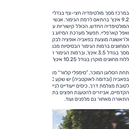
במרכז מסך מולטימדיה חצי-צף בגדלים 6.5 אינץ‘, 8 אינץ‘ או
9.2 אינץ‘ בהתאם לרמת הגימור. אנשי סקודה מציינים את ממשק
המולטימדיה החדש, הכולל קישוריות עדכנית לאנדרואיד אוטו
ואפל קארפליי. תפעול מערכת המיזוג נותר מחוץ למסך,
ולראשונה מוצעת בפאביה אופציה לבקרת אקלים דו-אזורית. לוח
המחוונים ברמות הגימור הבסיסיות מכני וכולל מחשב דרך עם
מסך בגודל 3.5 אינץ‘, וברמות הגימור הגבוהות מוצעת אופציה
ללוח מחוונים מוקרן בגודל 10.25 אינץ’.
תחת הסלוגן המוכר, ”סימפלי קלוור“ מציינת סקודה כי גם
בפאביה (ובדומה לאוקטביה) יש שקע USB-C במראה המרכזית
לטובת מצלמת דרך, כיסים ייעודיים לניידים בגב המושבים
הקדמיים, אביזרים להטענת חפצים בתא המטען, שליטה על
התאורה מאחור גם מלפנים ועוד.