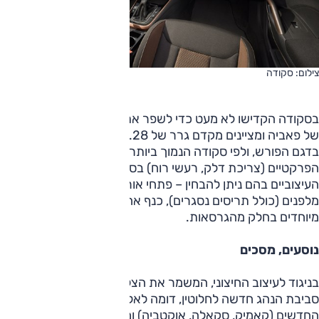
צילום: סקודה
בסקודה הקדישו לא מעט כדי לשפר את היעילות האווירודינמית
של פאביה ומציינים מקדם גרר של 0.28, טוב בהרבה מ-0.32
בדגם הפורש, ולפי סקודה הנמוך ביותר בסגמנט. מלבד היתרונות
הפרקטיים (צריכת דלק, רעשי רוח) בסקודה מציינים גם את אלה
העיצוביים בהם ניתן להבחין – פתחי אורור אמיתיים בפגוש
מלפנים (כולל תריסים נסגרים), כנף אחורית קטנה וחישוקים
מיוחדים בחלק מהגרסאות.
נוסעים, מסכים
בניגוד לעיצוב החיצוני, המשמר את הצללית של הדור הקודם,
סביבת הנהג חדשה לחלוטין, דומה לאלה שבדגמי סקודה
החדשים (קאמיק, סקאלה, אוקטביה) ומוסיפה עליהן. המרכיב