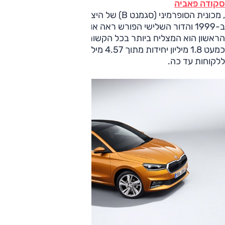
סקודה פאביה
, מכונית הסופרמיני (סגמנט B) של היצרנית. פאביה הושקה
ב-1999 והדור השלישי הפורש ראה אור בספטמבר 2014. הדור
הראשון הוא המצליח ביותר בכל הקשור להיקף המסירות, עם
כמעט 1.8 מיליון יחידות מתוך 4.57 מיליון יחידות שנמסרו
ללקוחות עד כה.