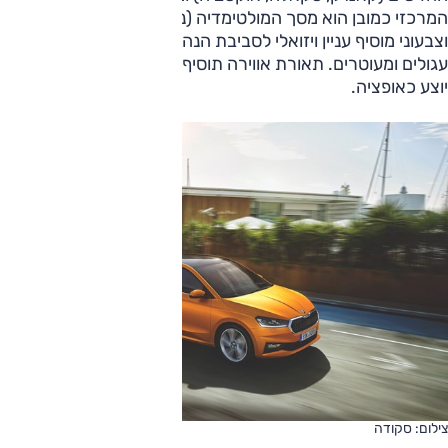
המרכזי כמובן הוא מסך המולטימדיה (נרחיב מיד), פס רוחב צר
וצבעוני מוסיף עניין ויזואלי לסביבת הנהג הזו ובקצוות פתחי מיזוג
עגולים ומעוטרים. תאורת אווירה תוסיף להופעה בלילה, גג פנורמי
יוצע כאופציה.
צילום: סקודה