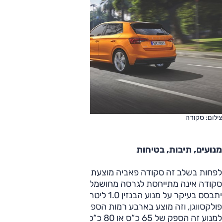
צילום: סקודה
מנועים, תיבות, בטיחות
לפחות בשלב זה סקודה פאביה מוצעת ללא מנועי דיזל, ועם זאת
סקודה אינה מתייחסת לגרסה מחושמלת כלשהי. היצע המנועים
יתבסס בעיקר על מנוע הבנזין 1.0 ליטר 3 צילינדרים של קבוצת
פולקסווגן, וזה מוצע בארבע רמות הספק. בגרסה האטמוספרית
למנוע זה הספק של 65 כ“ס או 80 כ“ס, המומנט 9.5 קג“מ זהה,