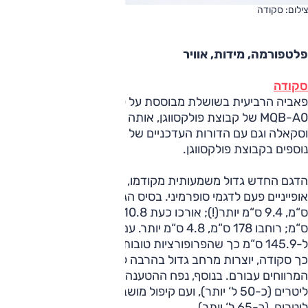
צילום: סקודה
פלטפורמה, מידות, אוויר
סקודה
פאביה הרביעית בשושלת מבוססת על פלטפורמה חדשה עבורה,
MQB-A0 של קבוצת פולקסווגן, אותה היא חולקת עם קאמיק
וסקאלה וגם עם הדורות העדכניים של A1, פולו ואיביזה ודגמים
נוספים בקבוצת פולקסווגן.
הדגם החדש גדול משמעותית מקודמו, ששימר ממדים שהיו
אופייניים פעם לדגמי סופרמיני. בסיס הגלגלים שלו גדל ל-256.9
ס“מ, 9.4 ס“מ יותר(!); אורכו כעת 410.8 ס“מ, תוספת של 10.1
ס“מ; רוחבו 178 ס“מ, 4.8 ס“מ יותר. עם זאת, גובהו ירד ב-1 ס"מ,
ל-145.9 ס“מ כך שהפרופורציות טובות יותר. המידות הנדיבות,
כך סקודה, יוצרות מרחב גדול בהרבה לנוסעים, משפרות את
המרווחים עבורם. בנוסף, נפח ההטענה גדל: לתא המטען 380
ליטרים (כ-50 ל‘ יותר), ועם קיפול מושבים הנפח הוא 1,190
ליטרים, (כ-65 ל‘ יותר).