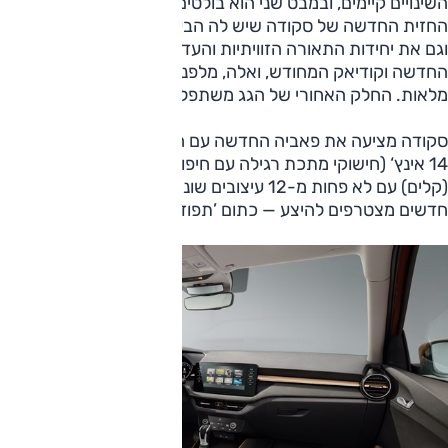
השינויים קיימים, ובמבט שני הוא בולטים מאוד: פאביה אימצה את
החזית החדשה של סקודה שיש לה הבעה מעט יותר אגרסיבית
וגם את יחידות התאורה הזוויתיות והעדכניות של אוקטביה
החדשה וקודיאק המחודש, ואלה, מלפנים ומאחור, הן יחידות לד
מלאות. החלק האחורי של הגג משתפל באופן מובחן יותר.
סקודה מציעה את פאביה החדשה עם חישוקים בקוטר שנע בין
14 אינץ‘ (חישוקי מתכת רגילה עם חיפויי פלסטיק) ועד 18 אינץ‘
(קלים) עם לא פחות מ-12 עיצובים שונים. שני צבעי מרכב
חדשים מצטרפים להיצע — כתום ’תפוז‘ ואפור ’גרפיט‘.