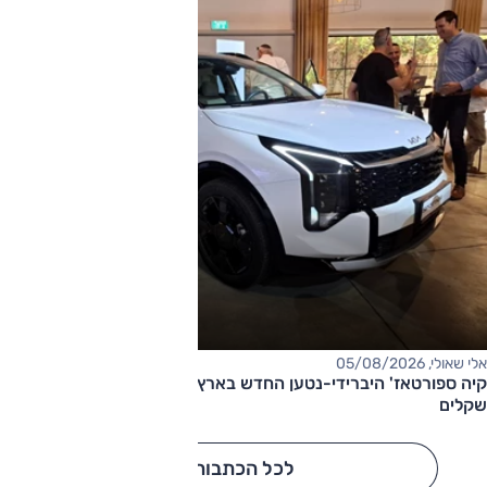
אלי שאולי, 05/08/2026
קיה ספורטאז' היברידי-נטען החדש בארץ – המחיר החל מ-220,000
שקלים
לכל הכתבות