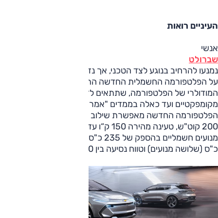
העיניים רואות
אנשי
שברולט
נמנעו להרחיב בנוגע לצד הטכני, אך נזכיר כי בעת הכרזת GM
על הפלטפורמה החשמלית החדשה התגאו בחברה באופייה
המודולרי של הפלטפורמה, שתתאים לדגמים מכל הגדלים –
מקומפקטיים ועד כאלה בממדים "אמריקאיים" של ממש.
הפלטפורמה החדשה מאפשרת שילוב בין מספר סוללות (50 עד
200 קוט"ש, טעינה מהירה 150 ק“ו עד 350 ק"ו) שונות למגוון
מנועים חשמליים בהספק של 235 כ"ס (מנוע אחד) עד 1,000
כ"ס (שלושה מנועים) וטווח נסיעה בין 480 ק"מ ל-650 ק"מ.