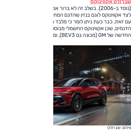
שברולט אקווינוקס
(נוסד ב-2006). בשלב זה לא ברור אם אקווינוקס החשמלי ישווק
לצד אקווינוקס לוגם בנזין שהדגם המחודש שלו הוצג לפני כשנה.
עם זאת, כבר כעת ניתן לומר כי מלבד השם אין קשר של בין
הדגמים, שכן אקווינוקס החשמלי מבוסס על פלטפורמת 'אולטיום'
החדשה של GM (מכונה גם BEV3), ומערך הסוללות בשם זה.
צילום: שברולט