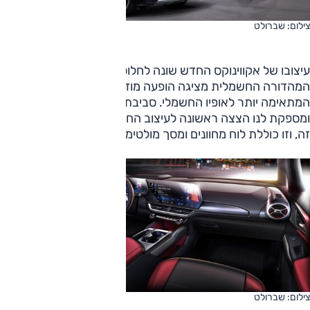
צילום: שברולט
עיצובו של אקווינוקס החדש שונה לחלוטין מזה של הדגם המוכר.
המהדורה החשמלית מציגה הופעה מודרנית ו"חלקה" יותר
המתאימה יותר לאופיו החשמלי. סביבת הנהג נחשפה במלואה
ומספקת לנו הצצה ראשונה לעיצוב החדש של שברולט בתחום
זה, וזו כוללת לוח מחוונים ומסך מולטימדיה צפים.
צילום: שברולט