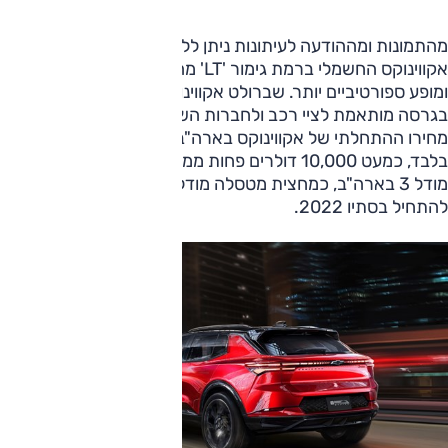
מהתמונות ומההודעה לעיתונות ניתן ללמוד כי שברולט תציע את
אקווינוקס החשמלי ברמת גימור 'LT' מהודרת או 'RS' בעלת אופי
ומופע ספורטיביים יותר. שברולט אקווינוקס החשמלי יוצע גם
בגרסה מותאמת לציי רכב ולחברות השכרה, ובהודעה נאמר כי
מחירו ההתחלתי של אקווינוקס בארה"ב יעמוד על 30,000 דולר
בלבד, כמעט 10,000 דולרים פחות ממחירה ההתחלתי של טסלה
מודל 3 בארה"ב, כמחצית מטסלה מודל Y. השיווק בארה“ב צפוי
להתחיל בסתיו 2022.