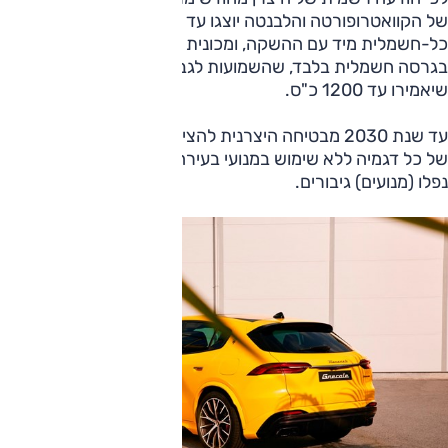
של הקוואטרופורטה והלבנטה יוצגו עד 2025 ויכללו גרסה
כל-חשמלית מיד עם ההשקה, ומכונית ה-GT גראנטוריסמו תוצע
בגרסה חשמלית בלבד, שהשמועות לגביה מספרות על הספקים
שיאמירו עד 1200 כ"ס.
עד שנת 2030 מבטיחה היצרנית להציע גרסאות חשמליות בלבד
של כל דגמיה ללא שימוש במנועי בעירה פנימית כלל. אחח, איך
נפלו (מנועים) גיבורים.