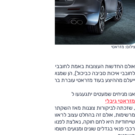
צילום: מזראטי
אולם החדשות העצובות באמת לחובבי רכב (ומשמחות כנראה
לחובבי איכות סביבה כביכול), הן שמנוע ה-V8 הקולני הנפלא
ייעלם מההיצע בעוד מזראטי עוברת בהדרגה למנועים חשמליים.
אנו מניחים שמעטים יתגעגעו ל
מזראטי גיבלי
, שזכתה לביקורות צוננות מאז השקתה ולא רשמה מכירות
מרשימות, אולם זה בהחלט עצוב לראות יצרנית אקזוטית
שייחודיות היא לחם חוקה, נאלצת לפנות למכנה המשותף עם
רכבי פנאי בגדלים שונים ומנועים חשמליים – ממש כמו כל שאר