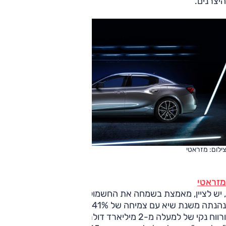
היצרנים.
צילום: מזראטי
מזראטי
, יש לציין, מאמצת בשמחה את החשמול, ולאחר שב-2021
נהנתה משנת שיא עם צמיחה של 41% במכירות כלל עולמיות
ורווח נקי של למעלה מ-2 מיליארד דולר, מתכננת להציע גרסה