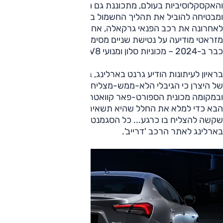
והאקסקלוסיביות בעולם, מתכוננת גם היא לעתיד החשמלי
ומבטיחה להוביל את תהליך החשמול בסגמנט. לאחר שהשיקה
לאחרונה את רכב הפנאי גרקאלה, אח קטן ללבנטה המוכר,
מזראטי מודיעה על נטישת שניים מסימני ההיכר של היצרנית
כבר ב-2024 – מכוניות סלון ומנועי V8.
בראיון לעיתונות הודיע גרנט בארלינג, בכיר בשלוחה האוסטרלית
של היצרן כי הגיבלי הלא-ממש-מצליחה לא תזכה לדור חדש,
ובמקומה מכונית הספורט-פאר קוואטרופורטה תתכווץ בדור
הבא כדי למלא את החלל שהיא תשאיר. "פלח הסדאן הוא מקום
שקשה להצליח בו כרגע... כל הסגמנט צנח בביקוש", סיפר
בארלינג לאתר הרכב 'דרייב'.