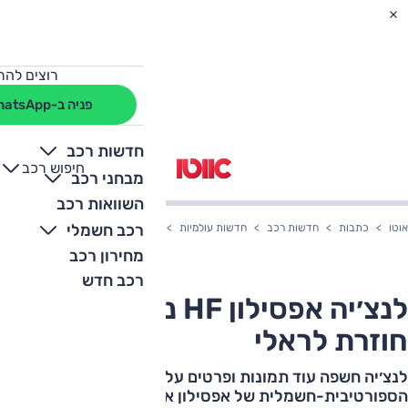
רוצים להת
פניה ב-WhatsApp
חדשות רכב
חיפוש רכב
+
-
מבחני רכב
השוואות רכב
רכב חשמלי
אוטו
כתבות
חדשות רכב
חדשות עולמיות
לנצ׳יה אפסילון HF נחשפת, וגם חוזרת לראלי
מחירון רכב
רכב חדש
לנצ׳יה אפסילון HF נחשפת, וגם
חוזרת לראלי
לנצ׳יה חשפה עוד תמונות ופרטים על גרסת HF
הספורטיבית-חשמלית של אפסילון אשר תגיע לכבישים בשנה