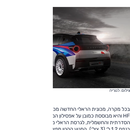
צילום: לנצ׳יה
בכל מקרה, מכונית הראלי החדשה מכונה לנצ׳יה אפסילון ראלי 4
HF והיא מבוססת כמובן על אפסילון המוכרת. בניגוד ל-HF
הסדרתית והחשמלית, לגרסת הראלי מנוע בנזין מוגדש-טורבו
בנפח 1.2 ל׳ (3 ציל׳). המנוע הקטן מפיק 212 כ״ס, ההנעה