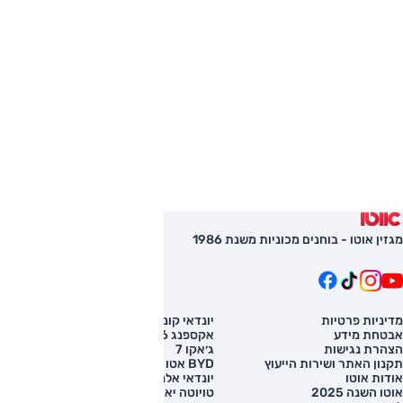
מגזין אוטו - בוחנים מכוניות משנת 1986
מדיניות פרטיות
יונדאי קונה
השוואת רכב
אבטחת מידע
אקספנג G6
רכב חדש
הצהרת נגישות
ג׳אקו 7
מחירון רכב
תקנון האתר ושירות הייעוץ
BYD אטו 3
מימון לרכב
אודות אוטו
יונדאי אלנטרה
אוטו השנה 2025
טויוטה יאריס קרוס