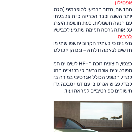
אפסילון
החדשה, הדור הרביעי לסופרמיני (סגמנט B) של היצרנית, מוקדם
יותר השנה וכבר הכריזה כי תוצג בעתיד גרסה חמה וספורטיבית
עם הנעה חשמלית. כעת חושפת היצרנית קצת תמונות ופרטים
על אותה גרסה חמימה שתגיע לכבישים בשנת 2025. ב
לנצ׳יה
מציינים כי בעתיד הקרוב יחשפו שתי מכוניות נוספות – דורות
חדשים לגאמה ודלתא – וגם הן יזכו לגרסאות HF ספורטיביות.
כצפוי, חיצונית זוכה ה-HF לשינויים המתבקשים מגרסה
ספורטיבית אולם נראה כי בלנצ׳יה החליטו ללכת בכיוון בולט ונועז
למדי. המופע הכולל אגרסיבי במידה בזכות ניפוחי מרכב בולטים
למדי, פגוש אגרסיבי עם דמוי סבכה גדול, צביעה דו-גוונית,
חישוקים ספורטיביים למראה ועוד.