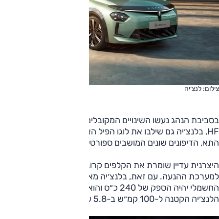
צילום: לנצ׳יה
בסביבת הנהג נעשו השינויים המקובלים: גלגל ההגה זוכה לתג
HF, בלנצ׳יה גם שילבו את לוגו הפיל האייקוני מן העבר ברחבי
התא, הדיפונים שונים המושבים ספורטיביים למראה ועוד.
היצרנית עדיין שומרת את הקלפים קרוב לחזה בכל הקשור
למערכת ההנעה. עם זאת, בלנצ׳יה מאשרים שוב כי למנוע
החשמלי יהיה הספק של 240 כ״ס והוא יספיק כדי להאיץ את
הלנצ׳יה הקטנה ל-100 קמ״ש ב-5.8 שניות בלבד.