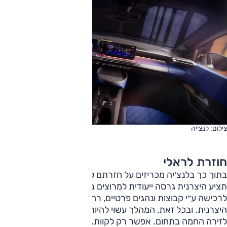
צילום: לנצ׳יה
חוזרת לראלי
בתוך כך בלנצ׳יה מכריזים על חזרתם לעולם הראלי. בשלב זה
תציע היצרנית גרסה ייעודית למרוצים בקטגוריית ׳R4ֿ/ראלי 4׳
לרכישה ע״י קבוצות ונהגים פרטיים, רחוק מאוד מימי הזוהר של
היצרנית. ובכל זאת, המהלך עשוי להיות תחילת הדרך לחזרתה
לזירה החמה בתחום. אפשר רק לקוות.