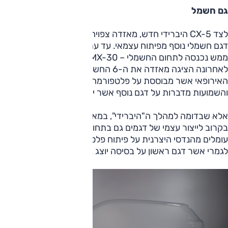
גם חשמל
לצד CX-5 היברידי חדש, מאזדה צפויה להציג בשנת 2027 גם
דגם חשמלי נוסף מפיתוח עצמאי. עד עתה היצרנית הקטנה לא
ממש נכנסה לתחום החשמלי – MX-30 היה ניסיון מוגבל בהיקפו.
לאחרונה הציגה מאזדה את ה-6 החשמלית בגרסה לשוק
האירופאי אשר מבוססת על פלטפורמה של דיפאל הסינית,
והשמועות מדברות על דגם נוסף אשר יראה אור בעתיד.
אלא שבדומה למהלך ה"היברידי", במאזדה מתכוונים לעבור
בקרוב לייצור עצמי של דגמים גם בתחום החשמלי. לשם כך
עומלים מהנדסי היצרנית על פיתוח פלטפורמה חשמלית חדשה
לגמרי אשר דגם ראשון על בסיסה יוצג גם הוא בשנת 2027.