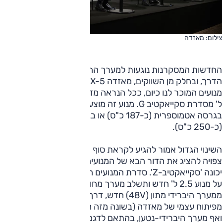
צילום: מאזדה
החדשות המסקרנות נוגעות למערך ההנעה. לפחות בתחילת
הדרך, ובחלק מן השווקים, מאזדה CX-5 החדש יוצע עם מערך
מנועים המוכר לנו כיום, ככל הנראה מדובר בעיקר במנוע ה-2.5
ל' מסדרת סקייאקטיב G. מנוע זה מוצע כיום עם הדור הנוכחי
בגרסה אטמוספרית (כ-187 כ"ס) או בגרסה מוגדשת טורבו
(כ-250 כ"ס).
השינוי הגדול אמור להגיע לקראת סוף שנת 2027 – אז מאזדה
צפויה להציג את הדור הבא של המנועים מפיתוח עצמי שלה אשר
יכונה 'סקייאקטיב-Z'. סדרת המנועים הזו תתבסס ככל הנראה
על מנוע 2.5 ל' חדש ותשלב מערך מחושמל בכל הגרסאות –
ממערך היברידי מתון (48V) חדש, דרך מערך היברידי "מלא"
מפיתוח עצמי של מאזדה (בשונה מזה המושאל מטויוטה כיום)
ואף מערך היברידי-נטען, בהתאם לדגם ולגרסה.