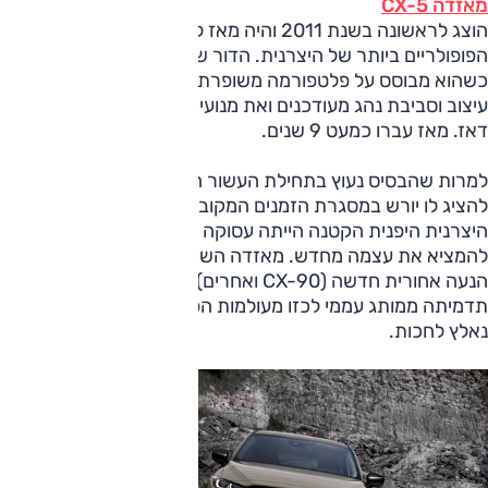
מאזדה CX-5
הוצג לראשונה בשנת 2011 והיה מאז לאחד מכלי הרכב
הפופולריים ביותר של היצרנית. הדור שני נחשף בסוף שנת 2016
כשהוא מבוסס על פלטפורמה משופרת של הדור היוצא ומוסיף
עיצוב וסביבת נהג מעודכנים ואת מנועי סקייאקטיב-G החדשים
דאז. מאז עברו כמעט 9 שנים.
למרות שהבסיס נעוץ בתחילת העשור הקודם, במאזדה לא מיהרו
להציג לו יורש במסגרת הזמנים המקובלת בתעשייה (כ-6 שנים).
היצרנית היפנית הקטנה הייתה עסוקה בשנים האחרונות בניסיון
להמציא את עצמה מחדש. מאזדה השקיעה בפיתוח פלטפורמת
הנעה אחורית חדשה (CX-90 ואחרים) בניסיון לשנות את
תדמיתה ממותג עממי לכזו מעולמות הפרימיום. CX-5 הוותיק
נאלץ לחכות.