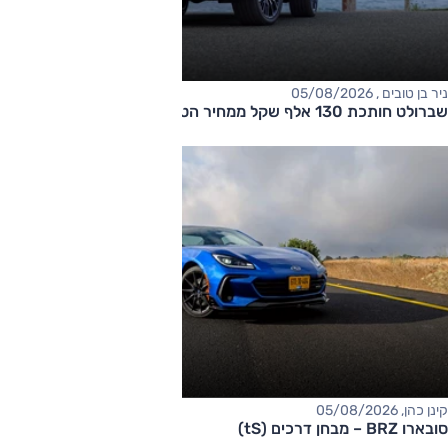
ניר בן טובים , 05/08/2026
שברולט חותכת 130 אלף שקל ממחיר הטאהו
קינן כהן, 05/08/2026
סובארו BRZ – מבחן דרכים (tS)