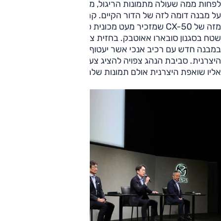
לפחות ממה שעולה מתמונות הריגול, מאזדה CX-5 צפוי לשמור
על מבנה דומה לזה של הדור הקיים. קרי, גבוה וקצר יותר ושונה
מזה של CX-50 שמזכיר מעט מכונית סטיישן מוגבהת עם סממני
שטח בסגנון סובארו אאוטבק. בחזית צפויות יחידות תאורה
במבנה חדש עם רכיב אנכי אשר יעטוף את הסבכה המוכרת של
היצרנית. סביבת הנהג צפויה להציג צעד נוסף בכיוון הפרימיום
אליו שואפת היצרנית אולם תמונות שלה טרם נחשפו.