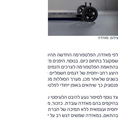
צילום: מאזדה
לפי מאזדה, הפלטפורמה החדשה תהיה מנוהלת תוכנה כפי
שמקובל בתחום כיום. בנוסף, היפנים מדווחים על גמישות גבוהה
בהתאמת הפלטפורמה לצרכים ודגמים שונים – ובכך רומזים על
היצע רחב-יחסית של דגמים חשמליים אותם מתכננת להציג
בשנים שלאחר מכן. מערך הסוללות מפותח בשיתוף פעולה עם
פנסוניק כך שיתאים באופן ייחודי לפלטפורמה של מאזדה.
צד נוסף לסיפור נוגע להיבט הלוגיסטי של ייצור רכב חשמלי
בהיקפים בהם מאזדה עובדת. כזכור, מדובר ביצרנית קטנה
יחסית ועצמאית ללא תמיכה של חברת אם גדולה מאחוריה.
בהתאם, במאזדה שמשים דגש רב על ייעול תהליכי הייצור.