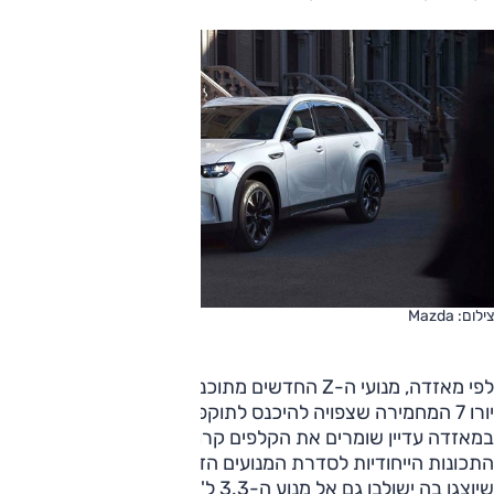
צילום: Mazda
לפי מאזדה, מנועי ה-Z החדשים מתוכננים כדי לעמוד בתקינת
יורו 7 המחמירה שצפויה להיכנס לתוקפה בשנים הקרובות.
במאזדה עדיין שומרים את הקלפים קרוב לחזה ולא מפרטים על
התכונות הייחודיות לסדרת המנועים הזו, אך מציינים כי השיפורים
שיוצגו בה ישולבו גם אל מנוע ה-3.3 ל' טורבו החדש-יחסית שלה