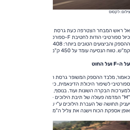
צילום: לקסוס
אל ראש המבחר הצטרפה כעת גרסת 550e כפולת הנעה עם
כיול ספורטיבי הודות לחטיבת F-ספורט של היצרנית. לגרסה זו
ההספק והביצועים הטובים ביותר: 408 כ"ס ו-4.4 שניות ל-100
קמ"ש. טווח הנסיעה עומד על 450 ק"מ.
על ה-F ועל החוט
כאמור, מלבד ההספק המשופר גרסת ה-F זוכה לכיול מתלים
ספורטיבי לשיפור היכולת הדינאמית, כיול ספורטיבי יותר
למערכות הבקרה השונות ועוד. בנוסף, הדגם מגיע מצויד במצב
"M" המדמה פעולה של תיבת הילוכים – לפי לקסוס מערך זה
יעניק תחושה של העברת הילוכים ע"י שינוי בתאוצה, ישפיע על
אופן אספקת הכוח וישנה את צליל ה"מנוע".