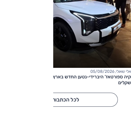
אלי שאולי, 05/08/2026
קיה ספורטאז' היברידי-נטען החדש בארץ – המחיר החל מ-220,000
שקלים
לכל הכתבות