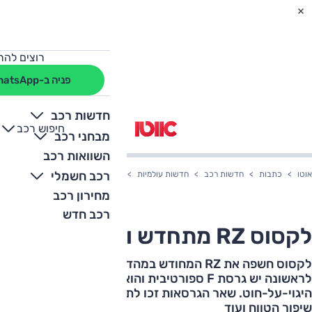
רוצים להת
פניה ב-WhatsApp
חדשות רכב
חיפוש רכב
+
-
מבחני רכב
השוואות רכב
רכב חשמלי
אוטו
כתבות
חדשות רכב
חדשות עולמיות
לקסוס RZ מתחדש ומתחזק
מחירון רכב
רכב חדש
לקסוס RZ מתחדש ומתחזק
לקסוס חשפה את RZ המחודש במהדורה האירופאית.
לראשונה יש גרסת F ספורטיבית והוא יוצא עם מערך
היגוי-על-חוט. שאר הגרסאות זכו לתוספת כוח, סוללה חדשה,
שיפור הטווח ועוד