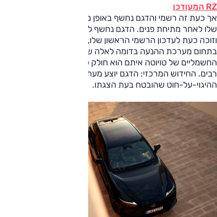
RZ המעודכן
אך כעת זה רשמי והדגם נחשף באופן מלא במהדורה האירופאית
שלו לאחר מתיחת פנים. הדגם נחשף לראשונה בשנת 2022
וזוכה כעת לעדכון הרשמי הראשון שלו, זה כולל בעיקר שיפורים
בתחום מערכת ההנעה בדומה לאלה שהוצגו עם מגוון הדגמים
החשמליים של טויוטה איתם הוא חולק פלטפורמה ומכלולים
רבים. החידוש המרכזי: הדגם יוצע מעתה עם מערך
ההיגוי-על-חוט שהובטח בעת הצגתו.