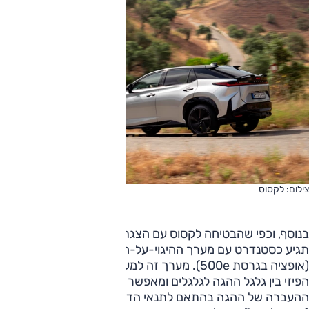
צילום: לקסוס
בנוסף, וכפי שהבטיחה לקסוס עם הצגת הדגם בעבר, גרסה זו
תגיע כסטנדרט עם מערך ההיגוי-על-חוט החדש של היצרנית
(אופציה בגרסת 500e). מערך זה למעשה מנתק את הקשר
הפיזי בין גלגל ההגה לגלגלים ומאפשר ללקסוס לשנות את יחס
ההעברה של ההגה בהתאם לתנאי הדרך. כך במהירויות נמוכות