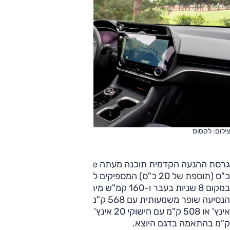
צילום: לקסוס
גרסת ההנעה הקדמית תוכנה מעתה 350e ולו הספק של 224
כ"ס (תוספת של 20 כ"ס) המספיקים ל-7.5 שניות ל-100 קמ"ש
במקום 8 שניות בעבר ו-160 קמ"ש מירביים (ללא שינוי). טווח
הנסיעה שופר משמעותית עם 568 ק"מ מירביים עם חישוקי 18
אינץ' או 508 ק"מ עם חישוקי 20 אינץ' במקום 476 ק"מ ו-430
ק"מ בהתאמה בדגם היוצא.