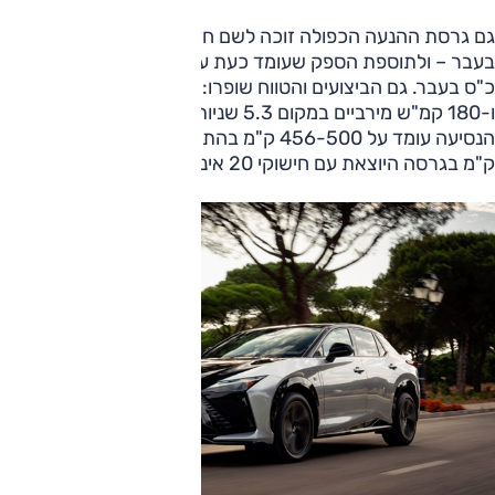
גם גרסת ההנעה הכפולה זוכה לשם חדש – 500e במקום 450e
בעבר – ולתוספת הספק שעומד כעת על 381 כ"ס במקום 313
כ"ס בעבר. גם הביצועים והטווח שופרו: 4.6 שניות ל-100 קמ"ש
ו-180 קמ"ש מירביים במקום 5.3 שניות ו-160 קמ"ש. טווח
הנסיעה עומד על 456-500 ק"מ בהתאם לגודל החישוקים (404
ק"מ בגרסה היוצאת עם חישוקי 20 אינץ').