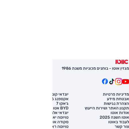
מגזין אוטו - בוחנים מכוניות משנת 1986
מדיניות פרטיות
יונדאי קונה
השוואת רכב
אבטחת מידע
אקספנג G6
רכב חדש
הצהרת נגישות
ג׳אקו 7
מחירון רכב
תקנון האתר ושירות הייעוץ
BYD אטו 3
מימון לרכב
אודות אוטו
יונדאי אלנטרה
אוטו השנה 2025
טויוטה יאריס קרוס
לעבוד באוטו
סקודה אוקטביה
צור קשר
טויוטה ראב 4