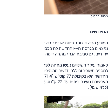
צילום: לקסוס
החידושים
המופע החיצוני נותר פחות או יותר כשהיה, כאשר עיקר ההבדלים
נמצאים בגרסת ה-F החדשה לה מכסה מנוע שחור וחישוקים
ייחודיים. גם סביבת הנהג נותרה דומה מאוד לזו של הדגם היוצא.
כאמור, עיקר השינויים נעשו מתחת לפח כאשר כל הגרסאות זכו
להספק משופר וסוללה חדשה המוסיפה לטווח הנסיעה. הסוללה
החדשה היא בקיבולת 77 קוט"ש (71.4 קוט"ש בעבר) והיא
מאפשרת טעינה ביתית עד 22 ק"ו וטעינה מהירה עד 150 ק"ו
(ללא שינוי).