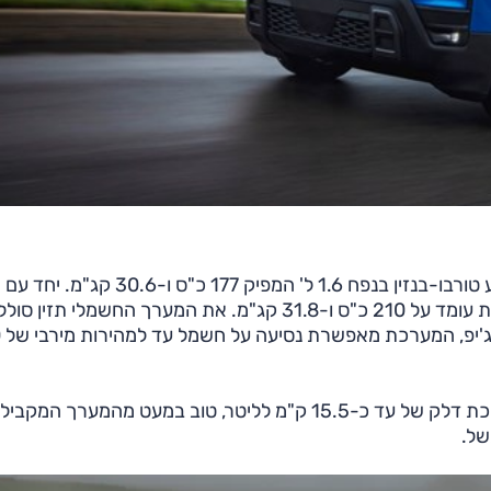
בשלב זה מוצג הדגם עם מערך היברידי אשר בבסיסו מנוע טורבו-בנזין בנפח 1.6 ל' המפיק 177 כ"ס
חשמלי שנתוניו לא נמסרו התפוקה המשולבת של המערכת עומד על 210 כ"ס ו-31.8 קג"מ. את המערך החשמלי תזין 
1.08
נתוני הביצועים לא נמסרו אולם בג'יפ מדווחים על נתון צריכת דלק של עד כ-15.5 ק"מ לליטר, טוב במעט מהמערך 