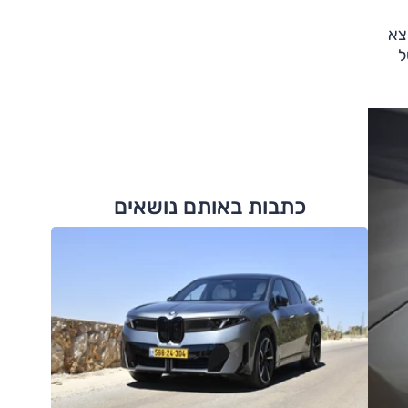
צא
א של
כתבות באותם נושאים