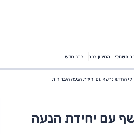
טויוטה ראב 4, קיה
ב חשמלי
מחירון רכב
רכב חדש
רכבי הסלב
ספורטאז' לונג ויונדאי
"הצל"
טוסון לונג ראש בראש: על
הנייר ועל הכביש
ירוקי החדש נחשף עם יחידת הנעה היברידית
שף עם יחידת הנעה