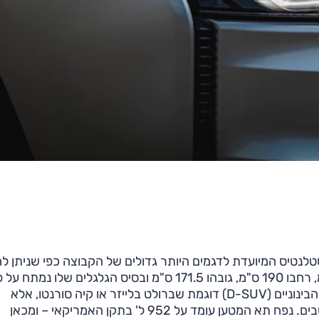
טפורמת STLA-Large של קבוצה סטלנטיס המיועדת לדגמים היותר גדולים של הקבוצה כפי שניתן
משמה. בהתאם, מדובר ברכב גדול למדי: אורכו 478 ס"מ, רחבו 190 ס"מ, גובהו 171.5 ס"מ ובסיס הגלגלים שלו נמתח
287 ס"מ. נתונים אלה מציבים אותו בסגמנט רכבי הפנאי הבינוניים (D-SUV) דוגמת שברולט בלייזר או קיה סורנטו, אלא
שלפחות בשלב זה הצ'ירוקי מוצע רק בגרסאות עם 5 מושבים. נפח תא המטען עומד על 952 ל' בתקן האמריקאי – ומכאן