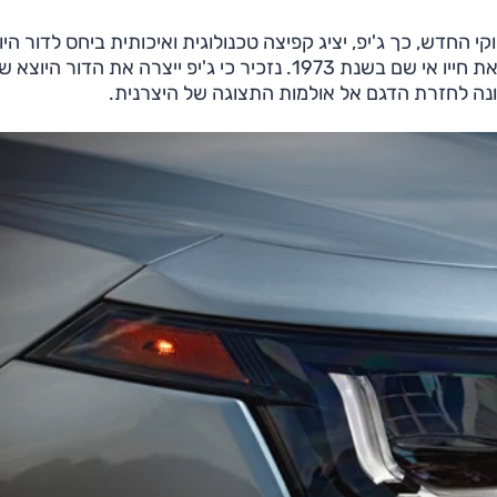
י החדש, כך ג'יפ, יציג קפיצה טכנולוגית ואיכותית ביחס לדור היו
אך יקרוץ לעבר הקשוח-יותר של רכב הפנאי הזה שהחל את חייו אי שם בשנת 1973. נזכיר כי ג'יפ ייצרה את הדור היוצ