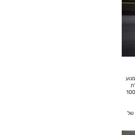
 ו-30.6 קג"מ. יחד עם מנוע
סוללת
 קוט"ש – נתון מקובל לכלים היברידיים שכאלה. לפי ג'יפ, המערכת מאפשרת נסיעה על חשמל עד למהירות מירבי של 100
המקביל של