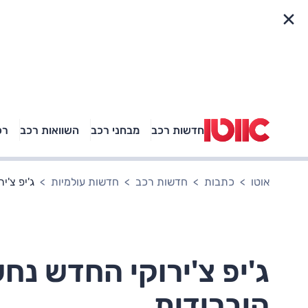
פריט מהיר
חדשות רכב
מבחני רכב
השוואות רכב
רכ
באיזה רכב פנאי נוסעת
אגם בוחבוט?
אוטו
כתבות
חדשות רכב
חדשות עולמיות
ג'יפ צ'
ג'יפ צ'ירוקי החדש נח
היברידית