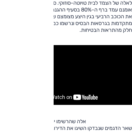
לאלה של הצמד לבית טויוטה-סוזוקי. סיטרואן C5 איירקרוס
אומנם עמד ברף ה-80% בסעיף ההגנה על מבוגרים, אך איבד
את הכוכב הרביעי בגין היצע מצומצם של מערכות בטיחות
מתקדמות בגרסאות הבסיס ונרשמו כמה הערות על אופי פעולת
חלק מהתראות הבטיחות.
אלה שהרשימו יותר
שאר הדגמים שנבדקו השיגו את הדירוג המירבי. הבולטת ביותר