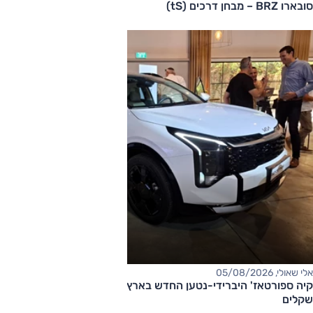
סובארו BRZ – מבחן דרכים (tS)
אלי שאולי, 05/08/2026
קיה ספורטאז' היברידי-נטען החדש בארץ – המחיר החל מ-220,000
שקלים