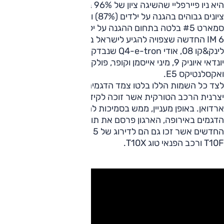
היא ניו פיירפליי שהשיגה ציון של 96% בהגנה על מבוגרים לצד
ציונים גבוהים בהגנה על ילדים (87%) ובמערכות בטיחות (85%).
סמארט #5 בלטה בתחום ההגנה על ילדים עם 93%. עוד נבדקו:
IM 6 החדשה שצפויה להגיע לישראל בקרוב, BYD דולפין סרף,
לינק&קו 08, אודי Q4-e-tron שנבדק מחדש, GAC איון V,
יונדאי איוניק 9, מיני אייסמן וקופר, פולקסווגן ID.Buzz
ואקסלנטיקס E5.
לצד כל השמות הללו בלטו צמד הדגמים החדשים לבית 'טוג',
יצרנית הרכב הטורקית אשר זוכה לקידום מצד נשיא המדינה
ארדואן. באופן מעניין, ממש בסמיכות להכרזה על תחילת השיווק
הדגמים באירופה, הארגון פרסם את תוצאות המבדקים של דגמיה
החדשים אשר זכו גם הם לדירוג של 5 כוכבי: מכונית הסדאן טוג
T10F ורכב הפנאי טוג T10X.