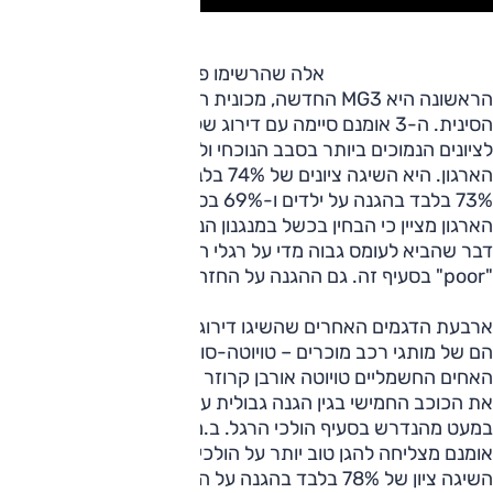
אלה שהרשימו פחות
הראשונה היא MG3 החדשה, מכונית הסופרמיני של היצרנית
הסינית. ה-3 אומנם סיימה עם דירוג של 4 כוכבים אך היא זוכה
לציונים הנמוכים ביותר בסבב הנוכחי ולכמה הערות קריטיות מצד
הארגון. היא השיגה ציונים של 74% בלבד בהגנה על מבוגרים,
73% בלבד בהגנה על ילדים ו-69% בסעיף מערכות הבטיחות.
הארגון מציין כי הבחין בכשל במנגנון הנעילה של מושב הנהג –
דבר שהביא לעומס גבוה מדי על רגלי הנהג בעת תאונה ולדירוג
"poor" בסעיף זה. גם ההגנה על החזה דורגה כגבולית.
ארבעת הדגמים האחרים שהשיגו דירוג של ארבעה כוכבים בלבד
הם של מותגי רכב מוכרים – טויוטה-סוזוקי, סיטרואן ובמ.וו. צמד
האחים החשמליים טויוטה אורבן קרוזר וסוזוקי e-ויטארה איבדו
את הכוכב החמישי בגין הגנה גבולית על חזה הנהג וציון נמוך
במעט מהנדרש בסעיף הולכי הרגל. ב.מ.וו סדרה 1 החדשה
אומנם מצליחה להגן טוב יותר על הולכי הרגל, אך היא עדיין
השיגה ציון של 78% בלבד בהגנה על הנהג – ומטעמים דומים