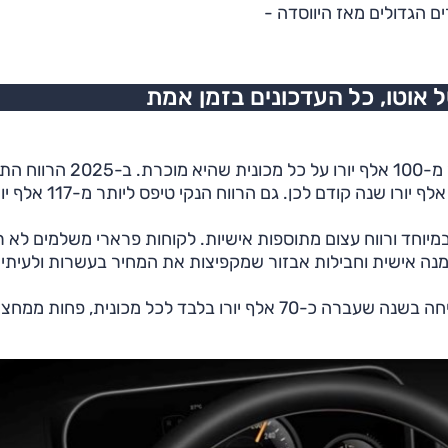
 הגדולים מאז היווסדה -
אוטו, כל העדכונים בזמן אמת
לפי הנתונים שפורסמו באיטליה, פרארי מרוויחה כיום יותר מ-100 אלף יורו על כל 
הממוצע לרכב הגיע לכמעט 155 אלף יורו, לעומת כ-137 אלף יורו שנה קודם לכן. גם הרווח הנקי ט
יוחד ורווח עצום מתוספות אישיות. לקוחות פרארי משלמים לא ר
זמנה אישית וחבילות אבזור שמקפיצות את המחיר בעשרות ולעיתי
הפער מול המתחרות עצום. לשם השוואה, למבורגיני הרוויחה בשנה שעברה כ-70 אלף יורו בלבד לכל מכונית, פחות מ