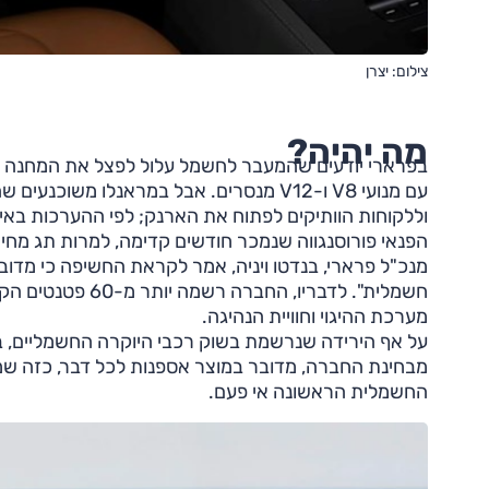
צילום: יצרן
מה יהיה?
בפרארי יודעים שהמעבר לחשמל עלול לפצל את המחנה הנא
עם מנועי V8 ו-V12 מנסרים. אבל במראנלו 
הפנאי פורוסנגווה שנמכר חודשים קדימה, למרות תג מחיר שמתחיל ס
מנכ"ל פרארי, בנדטו ויניה, אמר לקראת החשיפה כי מדו
חשמלית". לדבריו,
מערכת ההיגוי וחוויית הנהיגה.
על אף הירידה שנרשמת בשוק רכבי היוקרה החשמליים, ב
מבחינת החברה, מדובר במוצר אספנות לכל דבר, כזה שמי
החשמלית הראשונה אי פעם.