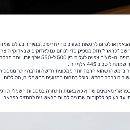
מן או לגרום לרגשות מעורבים די חריפים, במיוחד בעולם שמזו
משוכנעים שהשם "פרארי" חזק מספיק כדי לגרום גם לאדוקים שבאדוקי היצרן
וללקוחות הוותיקים לפתוח את הארנק; לפי ההערכות באירופה, ה-לוצ'ה צפויה לעלות בין 500 ל-550 אלף יורו, יותר מרכב
ביב 445 אלף יורו.
בר ב"משהו שהוא הרבה יותר ממכונית חדשה והרבה יותר ממכונית
 החברה רשמה יותר מ-60 פטנטים הקשורים לרכב החדש, כולל בתחום המנועים החשמליים, הסוללות,
פרארי מאמינים שהיא לא באמת תתחרה במכוניות חשמליות רגיל
ועד בעיקר ללקוחות שרוצים להיות הראשונים להחזיק בפרארי