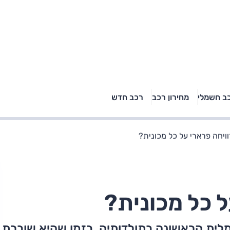
טויוטה ראב 4, קיה
ב חשמלי
מחירון רכב
רכב חדש
רכבי הסלב
ספורטאז' לונג ויונדאי
"הצל"
טוסון לונג ראש בראש: על
הנייר ועל הכביש
ויחה פרארי על כל מכונית?
 כל מכונית?
ית הראשונה בתולדותיה, בזמן שהיא שוברת