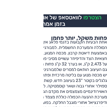
הצטרפו
לוואטסאפ של אוטו, כל העדכונים
בזמן אמת
פחות משקל, יותר פחמן
אחת הבעיות הקבועות בדגמי פלאג אין היא תוספת המשקל של
הסוללה והמערכת החשמלית. למבורגיני ניסתה להתמודד עם זה
באמצעות דיאטת קרבון. מכסה המנוע, הגג, קשתות הגלגלים,
חצאיות הצד והדיפיוזר עשויים מסיבי פחמן והמשקל העצמי עומד
על 2,473 ק"ג, או בערך 32 ק"ג פחות מאורוס SE הרגיל.
גם העיצוב הותאם למסרים שלמבורגיני מנסה להעביר. מלפנים
יש מכסה מנוע עם בליטה מרכזית ופתחי אוורור גדולים יותר,
גלגלים בקוטר "23 בעיצוב חדש, קשתות גלגלים מובחנות,
ספוילר אחורי גבוה ושאר קוסמטיקה. לפי למבורגיני, השינויים
האווירודינמיים מצמצמים את מקדם הגרר ב-3%.
מערכת ההנעה הכפולה כוללת מצמד מרכזי נשלט אלקטרונית
ודיפרנציאל אחורי מוגבל החלקה. בפועל, המערכת יודעת לחלק