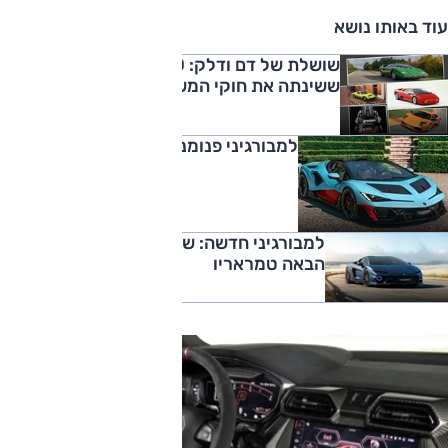
עוד באותו נושא
שושלת של דם ודלק: 60 שנה למכונית
ששינתה את חוקי המשחק
למבורגיני פנומנו: סערה בלי חלק עליון
למבורגיני חדשה: שלום הורקאן, ברוכה
הבאה טמראריו