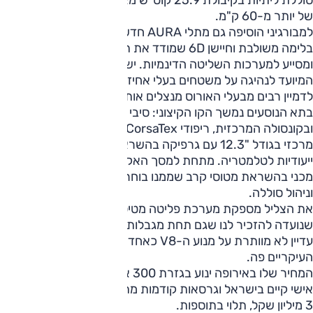
של יותר מ-60 ק"מ.
למבורגיני הוסיפה גם מתלי AURA חדשים עם שני תאים, מערכת
בלימה משולבת וחיישן 6D שמודד את תנועת הרכב בזמן אמת
ומסייע למערכות השליטה הדינמיות. יש גם מצב ראלי חדש,
המיועד לנהיגה על משטחים בעלי אחיזה מעורבת, גם אם קשה
לדמיין רבים מבעלי האורוס מנצלים אותו באמת.
בתא הנוסעים נמשך הקו הקיצוני: סיבי פחמן בדשבורד
ובקונסולה המרכזית, ריפודי CorsaTex של Dinamica, מסך
מרכזי בגודל "12.3 עם גרפיקה בהשראת רבואלטו ותצוגות
ייעודיות לטלמטריה. מתחת למסך האקלים נמצא לוח כפתורים
מכני בהשראת מטוסי קרב שממנו בוחרים הילוך, מצב נהיגה
וניהול סוללה.
את הצליל מספקת מערכת פליטה מטיטניום של אקרפוביץ',
שנועדה להזכיר לנו שגם תחת מגבלות הפלאג אין, למבורגיני
עדיין לא מוותרת על מנוע ה-V8 כאחד ממוקדי המשיכה
העיקריים פה.
המחיר שלו באירופה ינוע בגזרת 300 אלף יורו. אורוס בייבוא
אישי קיים בישראל וגרסאות קודמות מתומחרות בסביבות 2.5 עד
3 מיליון שקל, תלוי בתוספות.