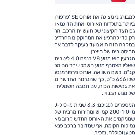
למבורגיני מציגה את אורוס SE 'פרפורמנטה', הגרסה החזקה
ביותר בתולדות האורוס ואחת הדוגמאות האחרונות לשינוי שעובר
גם הצד הקיצוני של תעשיית הרכב. החשמל כבר לא משמש כאן
רק כדי להרגיע את המחוקקים החרדים לאיכות האוויר, אלא
במקרה הזה הוא נועד בעיקר לדבר אחד - להכניס אותו לספרי
ההיסטוריה של היצרן.
הגרעין הוא מנוע V8 בנפח 4.0 ליטרים עם שני מגדשי טורבו,
שאליו מצטרף מנוע חשמלי. יחד הם מפיקים 812 כ"ס ו-102
קג"מ. לשם השוואה, אורוס פרפורמנטה הקודם סחט מהקרביים
שלו 666 כ"ס, כך שהגרסה החדשה מוסיפה 146 כ"ס וגם משנה
את גמישות הכוח, עם תגובה חשמלית מיידית שמצטרפת ליכולת
של מנוע הבנזין.
המספרים לפניכם: 3.3 שניות מ-0 ל-100 קמ"ש, 10.8 שניות
מ-0 ל-200 קמ"ש ומהירות מרבית של 312 קמ"ש. אלה נתונים
שממקמים את האורוס החדש קרוב מאוד לעולם מכוניות העל
נמוכות הקומה, אף שמדובר ברכב פנאי עם חמישה מושבים, תא
מטען וסוללה, נזכיר.