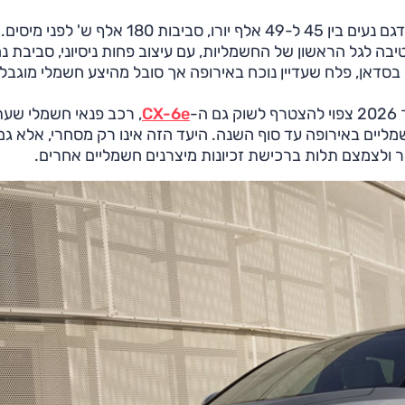
במאזדה מעריכים שהצלחת ה-6e אינה מקרית; מחירי הדגם נעים בין 45 ל-49 אלף יורו, סביבות 180 אלף 
 לגל הראשון של החשמליות, עם עיצוב פחות ניסיוני, סביבת נ
סדאן, פלח שעדיין נוכח באירופה אך סובל מהיצע חשמלי מוגבל,
-
CX-6e
, רכב פנאי חשמלי שעת
 של מכירת 40 אלף כלי רכב חשמליים באירופה עד סוף השנה. היעד הזה אינו רק מסחרי, אלא גם
ר ולצמצם תלות ברכישת זכיונות מיצרנים חשמליים אחרים.