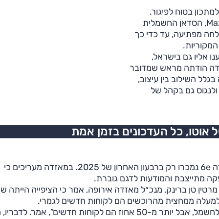
תכון בטוח לפיגור.
, נראה שהכלל הזה גמיש. ה-Mazda 6e, הסדאן החשמלית
חה מפתיעה, עד כדי כך
המקוריות.
ו אליו גם בישראל,
מאזדה הודתה מראש שמדובר
בגלל השילוב בין עיצוב,
מיוחד ולנגוס גם בקהל של
אוטו, כל העדכונים בזמן אמת
על פי נתוני המכירות באירופה, כ-7,000 יחידות של מאזדה 6e נמכרו רק ברבעון האחרון של 2025. במאזדה מעריכים כי
ה מתייצבת והמודעות לדגם גוברת.
טין טן ברינק, מנכ״ל מאזדה אירופה, אמר כי הציפייה הייתה שר
 למעלה ממחצית מהרוכשים הם לקוחות חדשים לגמרי.
“חשבנו ש-75 עד 80 אחוז יהיו לקוחות מאזדה שעוברים לחשמל, אבל יותר מ-50 אחוז הם לקוחות חדשים”, אמר.