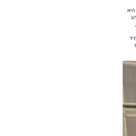
ש' לפני מיסים. היא
הג
יד