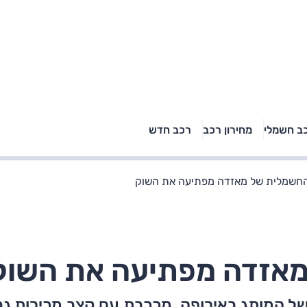
טויוטה ראב 4, קיה
ב חשמלי
מחירון רכב
רכב חדש
רכבי הסלב
ספורטאז' לונג ויונדאי
"הצל"
טוסון לונג ראש בראש: על
הנייר ועל הכביש
חשמלית של מאזדה מפתיעה את השוק
מאזדה מפתיעה את השוק
נה של המותג באירופה, מככבת עם קצב מכירות גב