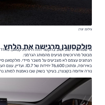
צילום: יצרן
פולקסווגן מרגישה את הלחץ
מי שמוזכרת שוב ושוב בהקשר הזה היא פולקסווגן. מאזדה 6e מתחרה ישירות בדגמים כ
מבוטל מהרוכשים מגיעים מהמותג הגרמני.
באירופה, ומתוכן 76,600
נורה אדומה בקונצרן, בעיקר בשוק שבו נאמנות למותג נח