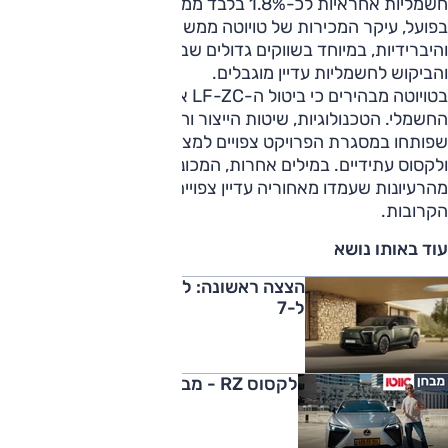
חשמליות אחראיות לכ-1.8% בלבד ממכירות טויוטה העולמית.
בפועל, עיקר המכירות של טויוטה ממשיך להגיע ממכוניות בנזין
והיברידיות, במיוחד בשווקים גדולים שבהם תשתיות הטעינה
והביקוש לחשמליות עדיין מוגבלים.
בטויוטה מבהירים כי ביטול ה-LF-ZC אינו מסמן נסיגה מהתחום
החשמלי. הטכנולוגיות, שיטות הייצור והפתרונות ההנדסיים
שפותחו במסגרת הפרויקט צפויים למצוא את דרכם לדגמי טויוטה
ולקסוס עתידיים. במילים אחרות, המכונית אמנם בוטלה, אך חלק
מהרעיונות שעמדו מאחוריה עדיין צפויים להגיע לכביש בשנים
הקרובות.
עוד באותו נושא
הצצה ראשונה: לקסוס TZ, פנאי חשמלי
ל-7
לקסוס RZ - מבחן דרכים (550e)