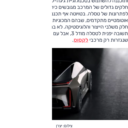
ותוכננה להשתמש בטכנולוגיית גיגה-קאסטינג, שיטת ייצור שבה
חלקים גדולים של המרכב מגובשים כיחידה אחת, בדומה
לפתרונות של טסלה. בטויוטה אף תכננו להטמיע קווי ייצור
אוטומטיים מתקדמים, שבהם המכוניות ינועו באופן עצמאי לאורך
חלק משלבי הייצור והלוגיסטיקה. לא במקרה רבים ראו בה
תשובה יפנית לטסלה מודל 3, אבל עם ההילה הקפדנית והיוקרה
שנגזרות רק מרכבי
לקסוס
.
צילום: יצרן