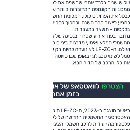
שלוש שנים בלבד אחרי שחשפה את לקסוס LF-ZC, אחת
ממכוניות הקונספט המדוברות ביותר שלה,
טויוטה
החליטה
לבטל את הפרויקט כולו. המכונית החשמלית, שהייתה אמורה
להגיע לייצור כבר השנה, ולהפוך לספינת הדגל של הדור הבא
בלקסוס - תשאר במעבדות.
מדובר בעוד אירוע שכרוך בנסיגה של תעשיית הרכב מהרכב
החשמלי המלא ואימוץ מדרגות ביניים כמו פלאג אין היברידי.
ואולם, ה-LF-ZC לא נועדה להיות רק עוד מכונית חשמלית, אלא
סמל לשינוי טכנולוגי באופן שבו טויוטה מתכננת, מייצרת ומשווקת
את כלי הרכב של הדור הבא.
הצטרפו
לוואטסאפ של אוטו, כל העדכונים
בזמן אמת
כאשר הוצגה ב-2023, ה-LF-ZC הוגדרה כחוד החנית של
האסטרטגיה החשמלית החדשה של לקסוס. היא התבססה על
פלטפורמה ייעודית לרכב חשמלי, הציגה עיצוב אווירודינמי קיצוני,