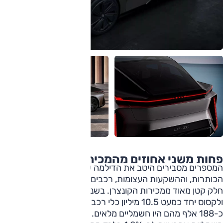
פחות משני אחוזים מהמכירות
המספרים מסבירים היטב את הדילמה של טויוטה. למרות
הכותרות, וההשקעות העצומות, רכבים חשמליים עדיין מהווים
חלק קטן מאוד ממכירות הקונצרן. בשנת 2025 מכרו טויוטה
ולקסוס יחד כמעט 10.5 מיליון כלי רכב ברחבי העולם, אך רק
כ-188 אלף מהם היו חשמליים מלאים. המשמעות היא שמכוניות