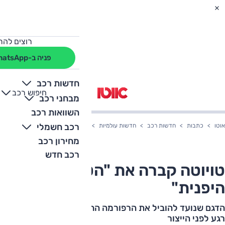
רוצים להת
פניה ב-WhatsApp
חדשות רכב
חיפוש רכב
+
-
מבחני רכב
השוואות רכב
רכב חשמלי
אוטו
כתבות
חדשות רכב
חדשות עולמיות
טויוטה קברה את "הטסלה היפנית"
מחירון רכב
רכב חדש
טויוטה קברה את "הטסלה
היפנית"
הדגם שנועד להוביל את הרפורמה החשמלית של לקסוס נגנז
רגע לפני הייצור