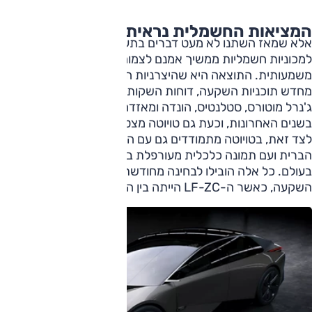
המציאות החשמלית נראית אחרת
אלא שמאז השתנו לא מעט דברים בתעשיית הרכב. הביקוש
למכוניות חשמליות ממשיך אמנם לצמוח, אך בקצב איטי
משמעותית. התוצאה היא שהיצרניות המובילות בעולם בוחנות
מחדש תוכניות השקעה, דוחות השקות או מעדכנות יעדים. פורד,
ג'נרל מוטורס, סטלנטיס, הונדה ומאזדה ביצעו התאמות דומות
בשנים האחרונות, וכעת גם טויוטה מצטרפת למגמה.
לצד זאת, בטויוטה מתמודדים גם עם השפעות המכסים בארצות
הברית ועם תמונה כלכלית מעורפלת במספר שווקים מרכזיים
בעולם. כל אלה הובילו לבחינה מחודשת של פרויקטים עתירי
השקעה, כאשר ה-LF-ZC הייתה בין הנפגעות המרכזיות.