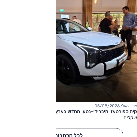
אלי שאולי, 05/08/2026
קיה ספורטאז' היברידי-נטען החדש בארץ – המחיר החל מ-220,000
שקלים
לכל הכתבות