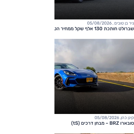
ניר בן טובים , 05/08/2026
שברולט חותכת 130 אלף שקל ממחיר הטאהו
קינן כהן, 05/08/2026
סובארו BRZ – מבחן דרכים (tS)