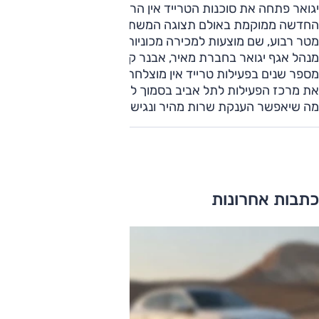
יגואר פתחה את סוכנות הטרייד אין הרשמית שלה. הסוכנות
החדשה ממוקמת באולם תצוגה המשתרע על שטח של 520
מטר רבוע, שם מוצעות למכירה מכוניות חדשות לצד משומשות.
מנהל אגף יגואר בחברת מאיר, אבנר קז, מוסר כי לאור ניסיון של
מספר שנים בפעילות טרייד אין מוצלחת בצפון, הוחלט להעתיק
את מרכז הפעילות לתל אביב בסמוך לאולם המכירות של יגואר,
מה שיאפשר הענקת שרות מהיר ונגיש יותר ללקוחות החברה.
כתבות אחרונות