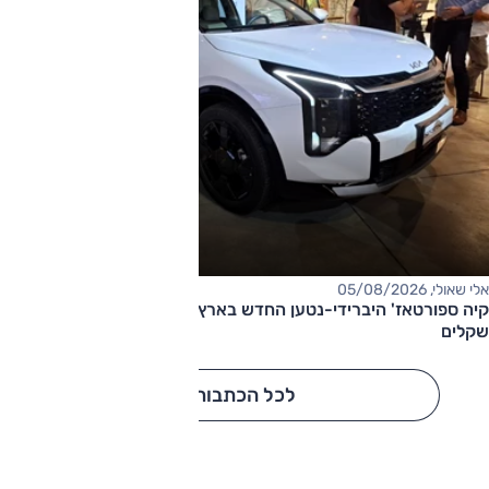
אלי שאולי, 05/08/2026
קיה ספורטאז' היברידי-נטען החדש בארץ – המחיר החל מ-220,000
שקלים
לכל הכתבות