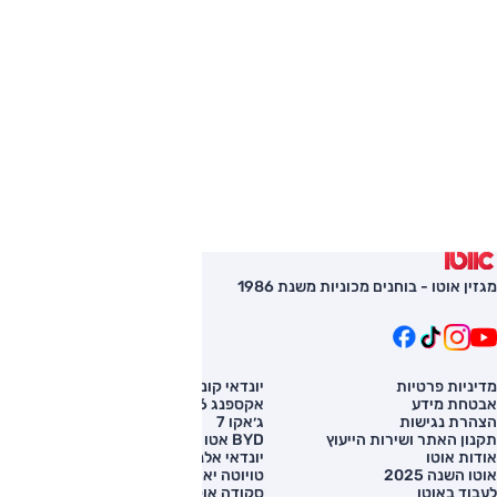
מגזין אוטו - בוחנים מכוניות משנת 1986
מדיניות פרטיות
יונדאי קונה
השוואת רכב
אבטחת מידע
אקספנג G6
רכב חדש
הצהרת נגישות
ג׳אקו 7
מחירון רכב
תקנון האתר ושירות הייעוץ
BYD אטו 3
מימון לרכב
אודות אוטו
יונדאי אלנטרה
אוטו השנה 2025
טויוטה יאריס קרוס
לעבוד באוטו
סקודה אוקטביה