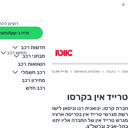
רוצים להת
פניה ב-WhatsApp
חדשות רכב
חיפוש רכב
+
-
מבחני רכב
השוואות רכב
רכב חשמלי
אוטו
כתבות
General articles
טרייד אין בקרסו
מחירון רכב
רכב חדש
טרייד אין בקרסו
חברת קרסו, יבואנית רנו וניסאן לישראל, הודיע על הקמת
רשת מגרשי טרייד אין בפריסה ארצית. כיום כבר פועל בחיפה
מגרש טרייד אין של החברה אליו יתווספו בקרוב מגרשים
בתל-אביב וברשל"צ.