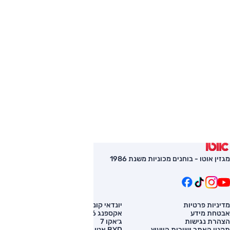
מגזין אוטו - בוחנים מכוניות משנת 1986
מדיניות פרטיות
יונדאי קונה
השוואת רכב
אבטחת מידע
אקספנג G6
רכב חדש
הצהרת נגישות
ג׳אקו 7
מחירון רכב
תקנון האתר ושירות הייעוץ
BYD אטו 3
מימון לרכב