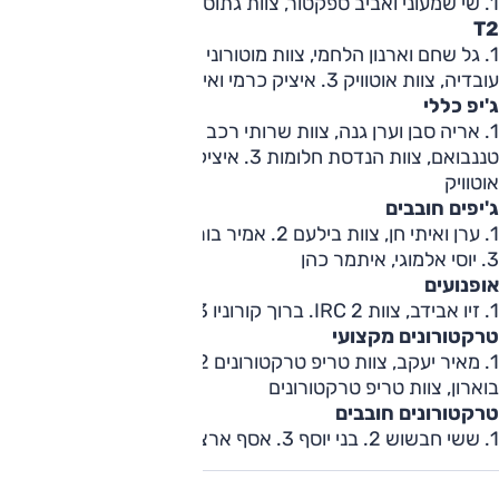
1. שי שמעוני ואביב ספקטור, צוות גתוס/כל גדר/מיצובישי
T2
1. גל שחם וארנון הלחמי, צוות מוטורוני 2. אלון אסולין ואייל
עובדיה, צוות אוטוויק 3. איציק כרמי ואיל חטואל, צוות כרמי
ג'יפ כללי
1. אריה סבן וערן גנה, צוות שרותי רכב אלקנה 2. צבי ואסף
טננבואם, צוות הנדסת חלומות 3. איציק אסולין ובן לאוטבך, צוות
אוטוויק
ג'יפים חובבים
1. ערן ואיתי חן, צוות בילעם 2. אמיר בורשטיין, מורן יוסף וחגי זומר
3. יוסי אלמוגי, איתמר כהן
אופנועים
1. זיו אבידב, צוות IRC 2. ברוך קורוניו 3. נפתלי דהן
טרקטורונים מקצועי
1. מאיר יעקב, צוות טריפ טרקטורונים 2. ליאור אסולין 3. שלום
בוארון, צוות טריפ טרקטורונים
טרקטורונים חובבים
1. ששי חבשוש 2. בני יוסף 3. אסף ארצי