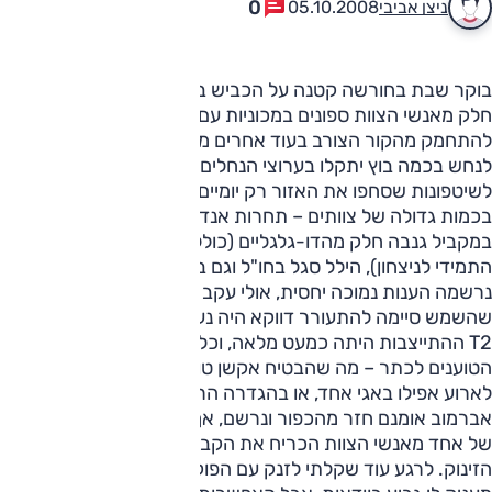
0
ניצן אביבי
05.10.2008
בוקר שבת בחורשה קטנה על הכביש בין צומת טללים לשבטה,
חלק מאנשי הצוות ספונים במכוניות עם חימום עובד כדי לנסות
להתחמק מהקור הצורב בעוד אחרים מביטים במפות, מנסים
לנחש בכמה בוץ יתקלו בערוצי הנחלים אותם יחצו, זכר
לשיטפונות שסחפו את האזור רק יומיים קודם. לא מדובר אומנם
בכמות גדולה של צוותים – תחרות אנדורו לאופנועים שנערכה
במקביל גנבה חלק מהדו-גלגליים (כולל ערן וולנברג, המועמד
התמידי לניצחון), הילל סגל בחו"ל וגם בקטגורית המשפחות
נרשמה הענות נמוכה יחסית, אולי עקב מזג האוויר (שאחרי
שהשמש סיימה להתעורר דווקא היה נעים ובהיר). אבל בקטגורית
T2 ההתייצבות היתה כמעט מלאה, וכללה את כמעט את כל
הטוענים לכתר – מה שהבטיח אקשן טוב. מהצד השני לא זינק
לארוע אפילו באגי אחד, או בהגדרה הרשמית T1 2X4 – ארז
אברמוב אומנם חזר מהכפור ונרשם, אך מקרה חרום משפחתי
של אחד מאנשי הצוות הכריח את הקבוצה להתקפל עוד לפני
הזינוק. לרגע עוד שקלתי לזנק עם הפוקוס המערכתית, מה שהיה