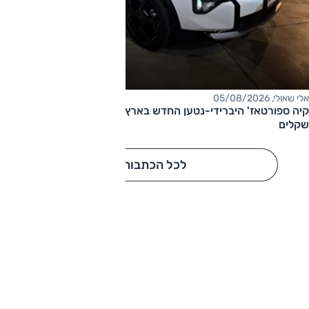
אלי שאולי, 05/08/2026
קיה ספורטאז' היברידי-נטען החדש בארץ – המחיר החל מ-220,000
שקלים
לכל הכתבות