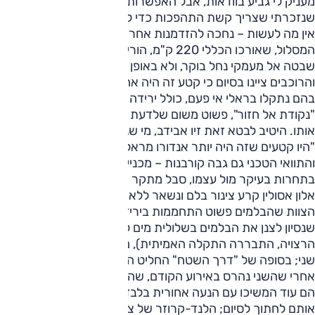
מעניק לי גביע בוודאות, אבל האפשרות ירדה מהפרק אחרי
שנזכרתי שצריך קשת התהפכות כדי להשתתף בקטגוריה... נו,
אין מה לעשות – נחכה להזדמנות אחרת. החלק הראשון של
המסלול, שאורכו הכללי 220 ק"מ, הוריד את הצוותים מהרכס של
שבטה אל מעמקי נחל בוקר, ולא באופן מעודן במיוחד. כל הנהגים
והרוכבים ציינו בסיום כי קטע זה היה אחד הטכניים והקשים ביותר
בהם נתקלו בראלי אי פעם, כולל ירידה מדורדרת שזכתה לכינוי
"נקודת אל חזור", פשוט משום שלדעת רבים לא ניתן היה לטפס
אותו. היטיב לבטא זאת זיו אבידב, מי שניצח בקטגורית האופנועים
"היו קטעים שזה היה יותר אנדורו מראלי, ראשון שני כל הזמן".
והתוואי הטכני גם גבה קורבנות – מכניים לפחות. שי שמעוני,
בתחרות בעיקר מול עצמו, סבל מתקר אחרי תקר ואיבד זמן רב;
אלון אסולין קרע צינור בלם ונשאר ללא בלמים (בהתחלה חשד
הצוות שהבלמים פשוט התחממות בירידות הקשות, אבל אחרי
שנסיון לצנן את הבלמים בשלולית מים לא הניב את התוצאה
הרצויה, התבררה התקלה האמיתית), מה שלא הפריע לו לסיים
שני; בסופה של "דרך השטח" החליט הטרנספר החדש, שהותקן
אחרי שהשני נהרס באירוע הקודם, שהוא יוצא לפנסיה מוקדמת –
הם עוד המשיכו עם הנעה אחורית בלבד, עד שבעיה במנוע אילצה
אותם לחתוך לסיום; הלנד-קרוזר של צוות אלקנה החזיר אחד