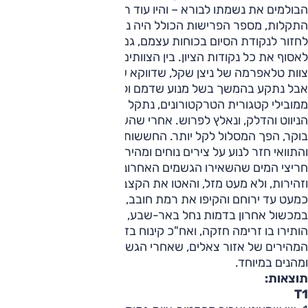
הבולמים את נשמתו לבורא – והיו עוד רבים. למרות שפע
התקלות, מספר הפרישות הכולל היה נמוך, ורב הצוותים הצליחו
לחזור לנקודת הסיום בכוחות עצמם, גם אם לא כולם הצליחו
לאסוף את כל נקודות הציון. בין הצוותים שלא הצליחו לסיים נמנה
צוות טלאפרמה של ניצן שקל, שדווקא שרד את הקטע הקשה,
אבל נתקע בהמשך בשל מנוע שדמם ולא יסף; גם יובל שרון,
ממובילי קטגורית הטרקטורונים, נתקל בסדרת תקלות במערכת
הניווט והדלק, ונאלץ לפרוש. אחרי שהשלימו את הירידה לנחל
בוקר, הפך המסלול לקל יותר. החששות ממלכודות בוץ התבדו
והתוואי חזר לנוע על צירים נוחים ומהירים יחסית. אולם שפע
חריצי המים שהשאירו הגשמים האחרונים עדיין דרשו ערנות
וזהירות, ולא מעט מזל, והאטו את הקצב הכללי. אחרי שהגיעו
כמעט עד ירוחם והקיפו את רמת חובב, נתקלו המשתתפים
במכשול אחרון בדמות נחל באר-שבע, שהגשמים האחרונים
הותירו בו זרימה חזקה, ואח"כ קינוח בדמות שבילי החולות
המהירים של אזור צאלים, שאחרי הגשמים הפכו לנטולי אבק
ומהנים במיוחד.
תוצאות:
T1