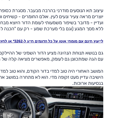
עיצוב תא הנוסעים מודרני בהרבה מבעבר. מסגרת כסופה
יוצרים מראה צעיר ונעים לעין. אולם החומרים - קשיחים 
ועדיין - מדובר בשיפור משמעותי לעומת הדור היוצא מב
ללא מסך המגע (וגם בלי מערכת שמע - רק עם "הכנה לרד
לייעוץ חינם עם מומחי אוטו על כל הדגמים חייג ל-3262* או לחץ כאן
גם בנושא תנוחת הנהיגה מציע הדור השמיני של ההיילקס ש
עם הגה שמתכוונן גם לעומק, מאפשרים מציאה קלה של ת
המושב האחורי היה טוב למדי בדור הקודם, והוא טוב למדי
הישיבה עדיין מעט זקופה מדי. הוא לא מתחרה במושב אחו
בנסיעות ארוכות.