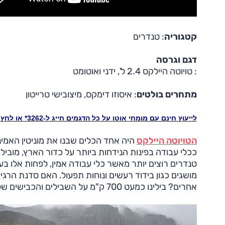
קטגוריה
: טנדרים
דגם וגרסה
: טויוטה היילקס 2.4 ל', ידני ואוטומט
מתחרים בולטים
: איסוזו דימקס, מיצובישי טרייטון
לייעוץ חינם עם מומחי אוטו על כל הדגמים חייג ל-3262* או לחץ כאן
הטויוטה היילקס
היה אחד הכלים שבנו את מוניטין האמי
טנדרים רוצים יותר מאשר כלי עבודה אמין, לפחות אלו בע
מושגים כגון בידוד רעשים ונוחות תפעול. האם סדנת הרג
אחרים? בילינו כמעט 700 ק"מ על השבילים והכבישים של איסלנד כדי להתרשם בעצמנו.