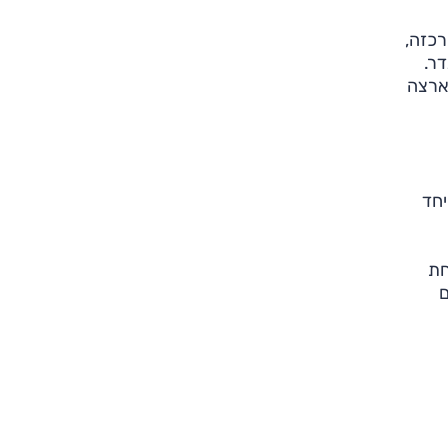
רכזה,
דר.
 ארצה
יחד
חת
ם