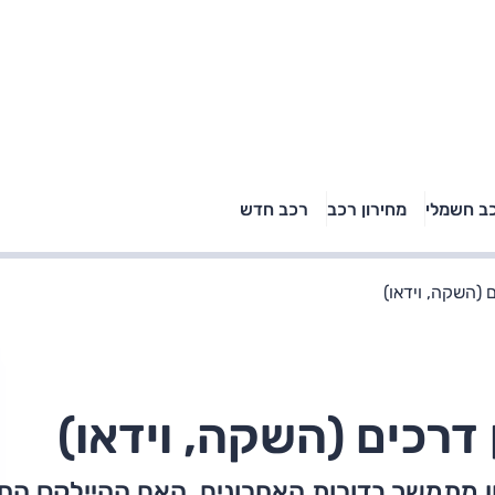
טויוטה ראב 4, קיה
ב חשמלי
מחירון רכב
רכב חדש
רכבי הסלב
ספורטאז' לונג ויונדאי
"הצל"
טוסון לונג ראש בראש: על
הנייר ועל הכביש
 (השקה, וידאו)
 דרכים (השקה, וידאו)
ון מתמשך בדורות האחרונים. האם ההיילקס הח