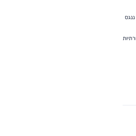
ננגס
רתיות