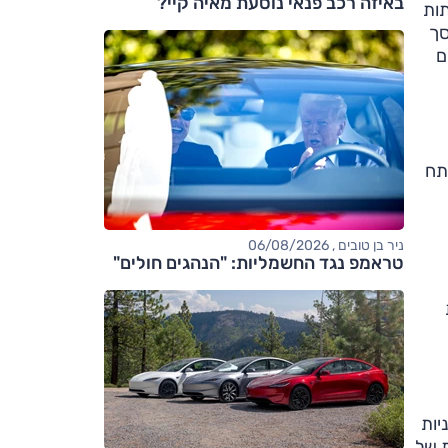
באיזה רכב פנאי נוסעת מאיה קיי?
תות
של טויוטה (טאץ' 2) עם המסך
ם
תח
ניר בן טובים , 06/08/2026
טראמפ נגד החשמליות: "הנהגים חולים"
יות
ת של