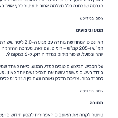
הגרסה שנבחנה כלל מצלמה אחורית וניטור לחץ אוויר בצמ
צילום: בני דויטש
מנוע וביצועים
קמ"ש ו-205 קמ"ש – דומים. עם זאת, מערכת הה
יותר ובפועל, שיפור מיקום במדד הירוק, ל-6 במקום 9.
על הכביש הביצועים טובים למדי. המנוע, כיאה לאחד שמש
בידוד רעשים משופר עושה את הצליל נעים יותר לאוזן. 
לסל"ד גבוה. צריכת הדלק נאותה ונעה בין 11.1 ק"מ לליטר במסלול מאומץ ועד ל-12.8 ק"מ לליטר בנסיעה רגועה.
צילום: בני דויטש
תמורה
טויוטה לקחה את האוונסיס האפרורית למסע חידושים וע