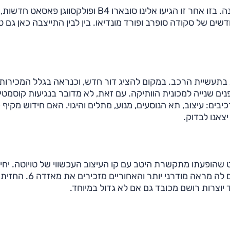
תחום המשפחתיות הגדולות שופע חידושים בשנה האחרונה. בזו אחר זו הגיעו אלינו סובארו B4 ופולקסווגן פאסאט חדשות,
 הדגמים החדשים של סקודה סופרב ופורד מונדיאו. בין לבין התייצבה כאן גם ט
ג בתעשיית הרכב. במקום להציג דור חדש, וכנראה בגלל המכירות
ים שנייה למכונית הוותיקה. עם זאת, לא מדובר בנגיעות קוסמטי
ים: עיצוב, תא הנוסעים, מנוע, מתלים והיגוי. האם חידוש מקיף 
 יצאנו לבדוק.
שהופעתו מתקשרת היטב עם קו העיצוב העכשווי של טויוטה. יחי
תאורה חדשות שמשתלבות במופע ה-X של החזית משווים לה מראה מודרני יות
יוצרות רושם מכובד גם אם לא גדול במיוחד.