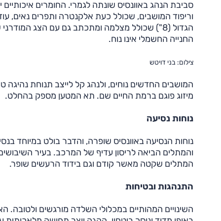
סביבת הנהג באוונסיס שונתה לגמרי. החומרים איכותיים יותר
הגדול (8") שכולל מצלמה ומתכתב גם עם הצג המוד
החנייה החשמלי אינו נוח.
צילום: בני דויטש
המושבים החדשים נוחים, ולנהג קל לייצב תנוחת נהיגה 
מיזוג פוגם ברמת החיים שם. תא המטען מספק בהחלט.
נוחות נסיעה
נוחות הנסיעה באוונסיס שופרה, והדבר בולט במיוחד בנ
והמתלים הביאה לריסון עדיף של המרכב. בעיר השיבושים 
המתלים שקטה מאשר קודם וגם בידוד הרעשים שופר.
התנהגות ובטיחות
השינויים המהותיים במכלולי השלדה מורגשים ולטובה. הא
באופן מדוד ונוסך ביטחון. ההגה יוצר תחושה מלאכותית ע