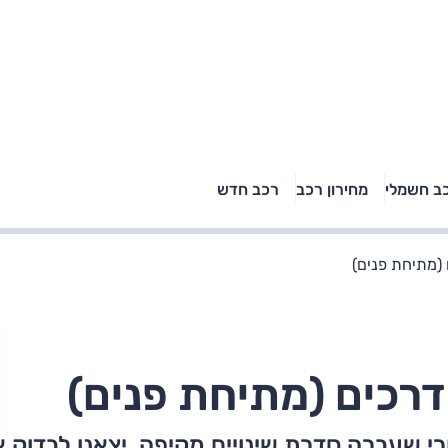
טויוטה ראב 4, קיה
ב חשמלי
מחירון רכב
רכב חדש
רכבי הסלב
ספורטאז' לונג ויונדאי
"הצל"
טוסון לונג ראש בראש: על
הנייר ועל הכביש
 (מתיחת פנים)
 דרכים (מתיחת פנים)
רי שעברה סדרת שינויים מקיפה. יצאנו לבדוק 