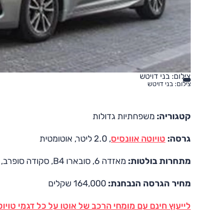
צילום: בני דויטש
צילום: בני דויטש
קטגוריה:
משפחתיות גדולות
גרסה:
טויוטה אוונסיס
, 2.0 ליטר, אוטומטית
מתחרות בולטות:
מאזדה 6, סובארו B4, סקודה סופרב, פולקסווגן פאסאט, פיג'ו 508
מחיר הגרסה הנבחנת:
164,000 שקלים
לייעוץ חינם עם מומחי הרכב של אוטו על כל דגמי טויוטה חייג ל-3262*