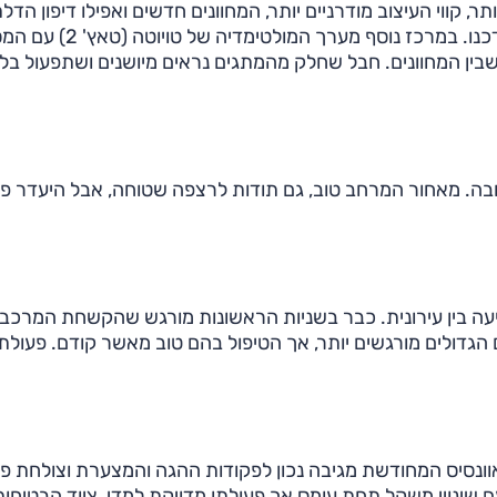
, קווי העיצוב מודרניים יותר, המחוונים חדשים ואפילו דיפון הדל
וריפוד המושבים, שכולל כעת אלקנטרה ותפרים נאים, עודכנו. במרכז נוסף מערך המולטימדיה 
רני שבין המחוונים. חבל שחלק מהמתגים נראים מיושנים ושתפעול בל
טובה. מאחור המרחב טוב, גם תודות לרצפה שטוחה, אבל היעדר פ
סיעה בין עירונית. כבר בשניות הראשונות מורגש שהקשחת המרכב
הגדולים מורגשים יותר, אך הטיפול בהם טוב מאשר קודם. פעולת
וונסיס המחודשת מגיבה נכון לפקודות ההגה והמצערת וצולחת פנ
ם שינויי משקל תחת עומס אך פעולתו מדויקת למדי. ציוד הבטיחו