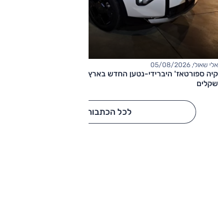
אלי שאולי, 05/08/2026
קיה ספורטאז' היברידי-נטען החדש בארץ – המחיר החל מ-220,000
שקלים
לכל הכתבות