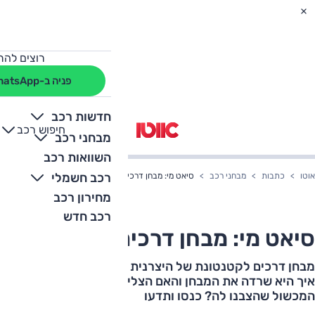
רוצים להת
פניה ב-WhatsApp
חדשות רכב
חיפוש רכב
+
-
מבחני רכב
השוואות רכב
רכב חשמלי
אוטו
כתבות
מבחני רכב
סיאט מי: מבחן דרכים (עם וידאו)
מחירון רכב
רכב חדש
סיאט מי: מבחן דרכים (עם וידאו)
מבחן דרכים לקטנטונת של היצרנית הספרדייה – סיאט מי.
איך היא שרדה את המבחן והאם הצליחה לבלום לבד מול
המכשול שהצבנו לה? כנסו ותדעו