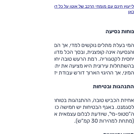
לייעוץ חינם עם מומחי הרכב של אוטו על כל דגמי סיאט חייג 3262* או לחץ
כאן
נוחות נסיעה
המי בעלת מתלים נוקשים למדי, אך הם מציעים אופי בוגר
והנסיעה אינה קופצנית, ובסך הכל מדובר בנוחות נסיעה סבירה
יחסית לקטגוריה. רמת הרעש טובה יחסית בנסיעה בין עירונית.
בהשתחלות עירונית היא מציעה את יתרונות הקוטן של קטגורית
המיני, אך ההיגוי הארוך דורש עבודת ידיים מוגברת.
התנהגות ובטיחות
אחיזת הכביש טובה, ההתנהגות בטוחה ועם זו גם מהנה יחסית
לסגמנט. באגף הבטיחות יש חמישה כוכבי ריסוק ואת מערכת
ה"סטופ-מי", שיודעת לבלום עצמאית את המכונית במצבי חירום
(מתחת למהירות 30 קמ"ש).