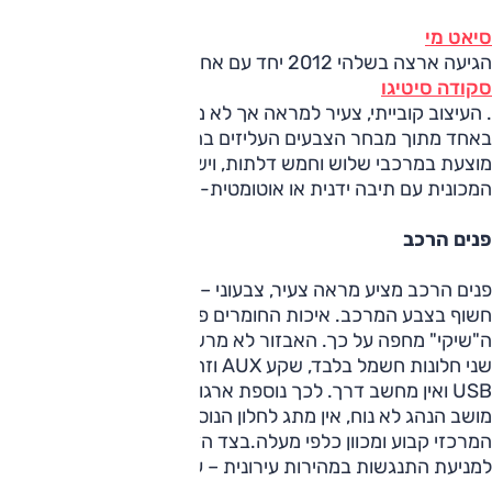
סיאט מי
הגיעה ארצה בשלהי 2012 יחד עם אחותה התאומה
סקודה סיטיגו
. העיצוב קובייתי, צעיר למראה אך לא מתבלט - אלא אם בחרתם
באחד מתוך מבחר הצבעים העליזים בהם מוצע הרכב; המי
מוצעת במרכבי שלוש וחמש דלתות, וישנה אפשרות לרכוש את
המכונית עם תיבה ידנית או אוטומטית-רובוטית.
פנים הרכב
פנים הרכב מציע מראה צעיר, צבעוני – ופשוט, עם משטח פח
חשוף בצבע המרכב. איכות החומרים פשוטה גם היא, אך העיצוב
ה"שיקי" מחפה על כך. האבזור לא מרשים, אפילו במונחי מיני –
שני חלונות חשמל בלבד, שקע AUX וזהו. המראות ידניות, אין
USB ואין מחשב דרך. לכך נוספת ארגונימיקה לא מוצלחת –
מושב הנהג לא נוח, אין מתג לחלון הנוסע בצד הנהג ופתח המזגן
המרכזי קבוע ומכוון כלפי מעלה.בצד הזכות נרשמת מערכת
למניעת התנגשות במהירות עירונית – עוד עליה, בהמשך.