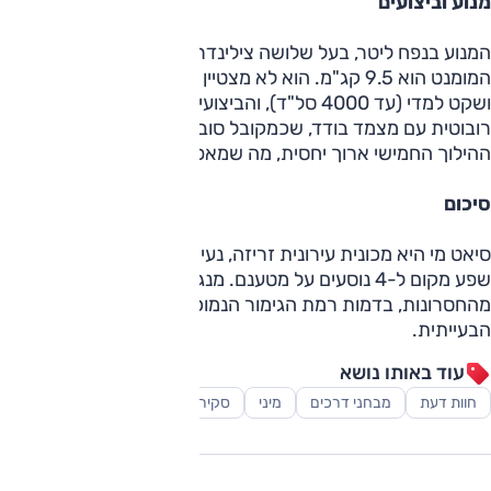
מנוע וביצועים
המנוע בנפח ליטר, בעל שלושה צילינדרים, הספקו 75 כ"ס ונתון
המומנט הוא 9.5 קג"מ. הוא לא מצטיין בגמישות, אבל הוא חלק
ושקט למדי (עד 4000 סל"ד), והביצועים סבירים. התיבה היא
רובוטית עם מצמד בודד, שכמקובל סובלת מפעולה לא חלקה.
ההילוך החמישי ארוך יחסית, מה שמאפשר שיוט רגוע יחסית.
סיכום
סיאט מי היא מכונית עירונית זריזה, נעימה וחסכונית, המספקת
שפע מקום ל-4 נוסעים על מטענם. מנגד, אי אפשר להתעלם
מהחסרונות, בדמות רמת הגימור הנמוכה והנדסת האנוש
הבעייתית.
עוד באותו נושא
חוות דעת
מבחני דרכים
מיני
סקירות