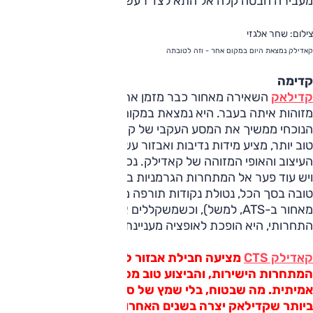
מעבירה חבטה קלה אל התא לצד רעשי כביש מורגשים.
צילום: שחר אלגזי
קאדילק נמצאת היום במקום אחר - וזה לטובתה
קדימה
קדילאק
השאירה מאחור כבר מזמן את הספינות המתנודדות שהי
מזוהות איתה בעבר. היא נמצאת במקום אחר – וזה לטובה. הדור
הנוכחי ממשיך את המסע העקבי של קאדילק קדימה – הוא בנוי
טוב יותר, מציע מידות נדיבות ואבזור עשיר, תוך שהוא שומר על
העיצוב והאופי המזוהה של קאדילק. נכון, היא עדיין לא מושלמת,
ויש עוד פער אל המתחרות הגרמניות בנוחות ועידון. אך היא מכוני
טובה בסך הכל, נטולת נקודות תורפה מעצבנות (כמו המרווח
מאחור ב-ATS, למשל), וכשמשקללים אל תוך התמונה את המחיר
התחרותי, היא הופכת לאופציה מעניינת.
קאדילק CTS
מציעה חבילת אבזור לשקל עדיפה על
המתחרות הישירות, והביצוע טוב מספיק כדי להוות תחרות
אמיתית. מה שבטוח, בלי שמץ של ספק, שזו המכונית הטובה
ביותר שקדילאק יצרה בשנים האחרונות.