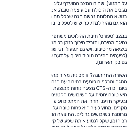
על המנוע), שהיה המצב המועדף עלינו במרבית הזמן. הבלמים
מגבים את היכולת עם עוצמה טובה, אם כי התחושה עצית. עוד
בנושא התלונות נרשם הגה שבכל מהירות מרגיש מעט קל מהרצוי.
הוא גם מהיר למדי, כך שיש לטפל בו בתשומת לב.
במצב ‘ספורט' תיבת ההילוכים משתפת פעולה בצורה טובה עם
נהיגה מהירה, ותוריד הילוך בזמן בלימה כדי להיות בהילוך הנכון
ביציאה מהסיבוב, ויש גם תפעול ידני שמעניק עצמאות כמעט מלא
(לפעמים התיבה תוריד הילוך על דעת עצמה, אבל לא תעלה הילוך
גם בקו האדום).
השורה התחתונה? זו מכונית מאוד מהירה, ולא רק בקו ישר. אבל
ההגה והבלמים פוגעים בחיבור עם הנהג ובהנאה מהנהיגה.
ביום יום ה-CTS מציגה נוחות ממוצעת במצב המתלים הרגיל. בעי
היא טובה יחסית על השיבושים הקטנים אבל שיבושים בינוניים,
ובעיקר חדים, יחדרו את המתלים ויגיעו אל הנוסעים ביותר מדי
מקרים. מחוץ לעיר היא פחות טובה על השיבושים הקטנים, אבל
מרוסנת בשיבושים גדולים. התוצאה הסופית היא מכונית נוחה למד
רב הזמן, שקל לגמוע איתה שפע של קילומטרים אך כזו שמדי פעם