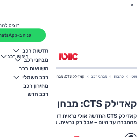
רוצים להת
פניה ב-WhatsApp
חדשות רכב
חיפוש רכב
+
-
מבחני רכב
השוואות רכב
רכב חשמלי
אוטו
כתבות
מבחני רכב
קאדילק CTS: מבחן דרכים (וידאו)
מחירון רכב
רכב חדש
קאדילק CTS: מבחן דרכים (וידאו)
קאדילק CTS החדשה אולי נראית דומה למה שהכרנו
מהחברה עד היום – אבל רק נראית. עכשיו גם במבחן וידאו