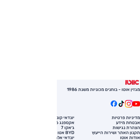
מגזין אוטו - בוחנים מכוניות משנת 1986
מדיניות פרטיות
יונדאי קונה
השוואת רכב
אבטחת מידע
אקספנג G6
רכב חדש
הצהרת נגישות
ג׳אקו 7
מחירון רכב
תקנון האתר ושירות הייעוץ
BYD אטו 3
מימון לרכב
אודות אוטו
יונדאי אלנטרה