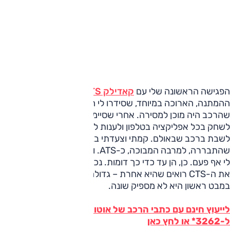
הפגישה הראשונה שלי עם
קאדילק CTS
החדשה הייתה בזמן
ההמתנה, הארוכה במיוחד, שסידרו לי החבר'ה של UMI עד
שהרכב היה מוכן למסירה. אחרי שסיימתי לספור את המרצפות,
לשחק בכל אפליקציה בטלפון ולענות למיילים, החלטתי ללכת
לשבת ברכב שבאולם. קמתי וצעדתי בביטחה לכיוונה של מה
שהתבררה, למרבה המבוכה, כ-ATS. וזה משהו שבאמת לא קור
לי אף פעם. כן, הן עד כדי כך דומות. נכון, אחרי שמכירים טוב יותר
את ה-CTS רואים שהיא אחרת – גדולה יותר, רעה יותר – אבל
במבט ראשון היא לא מספיק שונה.
לייעוץ חינם עם כתבי הרכב של אוטו על קאדילק CTS חייג
ל-3262* או לחץ כאן