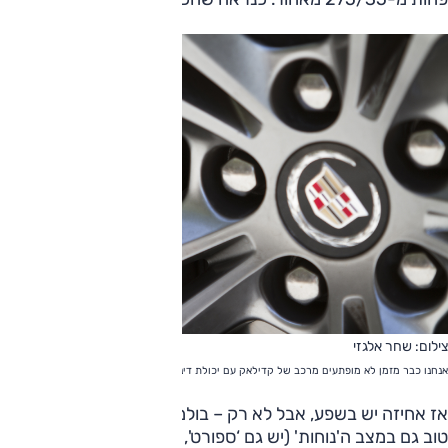
צילום: שחר אלגזי
אנחנו כבר מזמן לא מופתעים מרכב של קדילאק עם יכולת דינאמית גבוהה
אז אחיזה יש בשפע, אבל לא רק – בולמי הזעזועים מציעים ריסון
טוב גם במצב ה'נוחות' (יש גם ‘ספורט', ומתג הבחירה משפיע גם