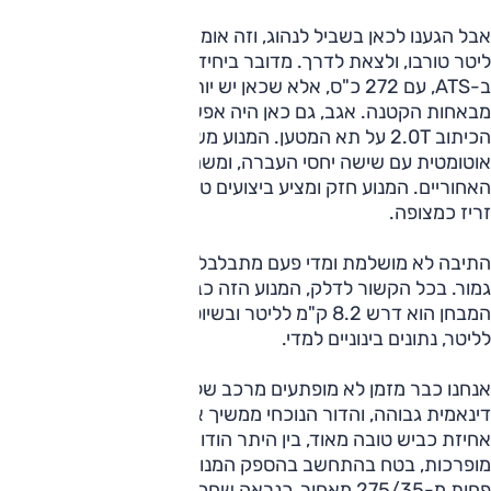
אבל הגענו לכאן בשביל לנהוג, וזה אומר להניע את מנוע ה-2.0
ליטר טורבו, ולצאת לדרך. מדובר ביחידת הנעה דומה למה שפגשנ
ב-ATS, עם 272 כ"ס, אלא שכאן יש יותר כמעט חמישה קג"מ יות
מבאחות הקטנה. אגב, גם כאן היה אפשר לדעתנו לוותר על
הכיתוב 2.0T על תא המטען. המנוע משודך לתיבת הילוכים
אוטומטית עם שישה יחסי העברה, ומשם עובר הכוח לגלגלים
האחוריים. המנוע חזק ומציע ביצועים טובים והרכב בהחלט מרגיש
זריז כמצופה.
התיבה לא מושלמת ומדי פעם מתבלבלת, אבל בסה"כ היא בסדר
גמור. בכל הקשור לדלק, המנוע הזה כבר פחות מרשים. בימי
המבחן הוא דרש 8.2 ק"מ לליטר ובשיוט רגוע רשם רק 12.5 ק"מ
לליטר, נתונים בינוניים למדי.
אנחנו כבר מזמן לא מופתעים מרכב של קדילאק עם יכולת
דינאמית גבוהה, והדור הנוכחי ממשיך את המסורת. זה מתחיל עם
אחיזת כביש טובה מאוד, בין היתר הודות לצמיגים במידות מעט
מופרכות, בטח בהתחשב בהספק המנוע – 245/40 מלפנים ולא
פחות מ-275/35 מאחור. כנראה שחכו שזו לא CTS-V.