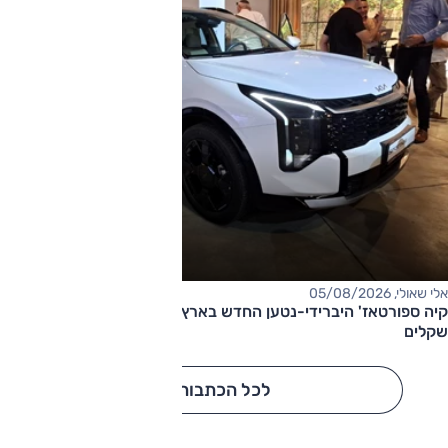
אלי שאולי, 05/08/2026
קיה ספורטאז' היברידי-נטען החדש בארץ – המחיר החל מ-220,000
שקלים
לכל הכתבות