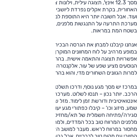
מסך 12.3 אינץ', תצוגה עילית, וילונות צד מאחור ובשמשה
האחורית, בקרת אקלים נפרדת ליושבים מאחור עם חימום מושבים
ועוד. אבל חשובה יותר היא התוספת לבטיחות האקטיבית, בדמות
מערכת התרעה על התנגשות מלפנים, סטיה מנתיב וזיהוי רכב
בשטח המת במראות.
אנחנו קיבלנו למבחן את הגרסה הבכירה, שעם ההנעה פצחה
במופע מרהיב על לוח המחוונים המוקרן, שמציע לנהג שפע
אפשרויות תצוגה והתאמה אישית. בהחלט שימושי ונוח. תא
הנוסעים מציע שפע של עור, אלקנטרה וקרבון שנראים מצויין,
למרות הגוונים השחורים מדי, והוא בהחלט מקום שנעים להיות בו.
במרכז יש מסך מגע נוסף, ודרכו תשלטו על המערכת השונות של
הרכב. יותר נכון – תנסו לשלוט. מערכת התפריטים עמוסה מדי, ל
אינטואיטיבית ודורשת זמן לימוד. מזל שהמערכות החשובות –
שמע, מיזוג וכו' – קיבלו כפתורי מגע יעודיים. גימיק משעשע הוא
סגירה/פתיחה חשמלית של תא/מחזיק הכוסות בין המושבים.
מלפנים המרווח טוב בכל המדדים, ולמרות גג השמש לא נרשם
מחסור במרווח לראש. מעבר למושב האחורי ממשיך את הרושם
החיובי עם מקום טוב לברכיים, אבל גבוהים כבר יפגשו את התקרה