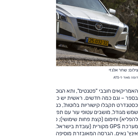
צילום: שחר אלגזי
דומה מאוד ל-ATS
האמריקאים חובבי "פטנטים", ותא הנוסעים מציע כל טריק אפשרי
בספר – וגם כמה חדשים. ראשית יש כאן שפע אבזור, כאשר
כסטנדרט תקבלו קישוריות בלוטות', כניסה והתנעה ללא מפתח, ג
שמש מגודל, מושבים עטופי עור עם תפעול חשמלי, אוורור (שימושי
להפליא) וחימום (קצת פחות שימושי); פנסי קסנון עוקבי פניה,
מערכת GPS מקורית (עובדת בישראל, אבל באנגלית) וח
אינץ' נאים. הגרסה המאובזרת מוסיפה לוח מחוונים המוקרן על