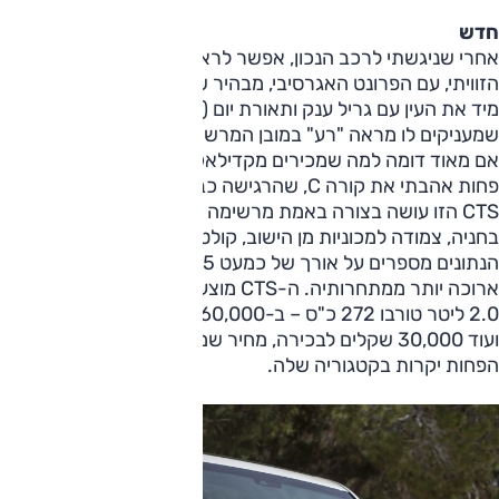
חדש
אחרי שניגשתי לרכב הנכון, אפשר לראות את החידושים. העיצוב
הזוויתי, עם הפרונט האגרסיבי, מבהיר שזו קדילאק. החרטום לוכד
מיד את העין עם גריל ענק ותאורת יום (פס לד אנכי, ארוך ומרשים)
שמעניקים לו מראה "רע" במובן המרשים. גם מאחור היא יפה, גם
אם מאוד דומה למה שמכירים מקדילאק בדורות האחרונים. מהצד
פחות אהבתי את קורה C, שהרגישה כבדה מעט. אבל מה שה-
CTS הזו עושה בצורה באמת מרשימה היא להסתיר את גודלה. ר
בחניה, צמודה למכוניות מן הישוב, קולטים פתאום כמה היא גדולה.
הנתונים מספרים על אורך של כמעט 5 מטרים, מה שאומר שהיא
ארוכה יותר ממתחרותיה. ה-CTS מוצעת בארץ עם מנוע אחד –
2.0 ליטר טורבו 272 כ"ס – ב-360,000 שקלים לגרסת הכניסה
ועוד 30,000 שקלים לבכירה, מחיר שמציב אותה כאחת המכוניות
הפחות יקרות בקטגוריה שלה.