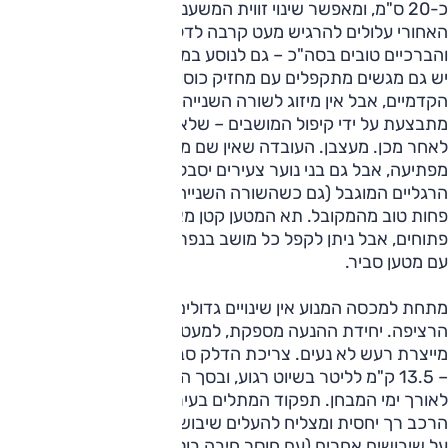
כ-20 ס"מ, ומאפשר שינוי זווית המשענת. נוסעים מגודלים במושב
האחורי עלולים להרגיש מעט קרבה לדלתות, אבל מרווח הראש
והברכיים טובים בסה"כ – גם לנוסע במרכז, בזכות רצפה שטוחה.
יש גם מגשים מתקפלים עם מחזיק כוסות בגב המושבים
הקדמיים, אבל אין מיזוג לשורה השנייה. כניסה לשורה השלישית
מתבצעת על ידי קיפול המושבים – שלא חוזרים בדיוק לאותו מקום
לאחר מכן. מעצבן. העובדה שאין שם מקום לאדם מבוגר לא ממש
מפתיעה, אבל גם בני נוער צעירים יסבלו מהמושב הנמוך ומרווח
הרגליים המוגבל (גם כשהשורה השנייה מוזזת קדימה), וזה כבר
פחות טוב מהמקובל. תא המטען קטן מאוד עם שבעה מושבים
פתוחים, אבל ניתן לקפל כל מושב בנפרד להסעת שישה נוסעים
עם מטען סביר.
מתחת למכסה המנוע אין שינויים גדולים, מלבד עדכון לתיבה
הרציפה. יחידת ההנעה מספקת, למעט בעומס גבוה, אז היא
מייצרת רעש לא נעים. צריכת הדלק סבירה, אבל יש טובות ממנה
– 13.5 ק"מ לליטר בשיוט רגוע, ובסך הכול 11.2 ק"מ לליטר
לאורך ימי המבחן. תפקוד המתלים בעיר סובל מחוסר אחידות –
הרכב רך יחסית ומצליח להעלים שיבושים מסוימים, ואז מתרסק
על שיבושים אחרים (עם חוסר חיבה בולט לשיבושים חדי שפה).