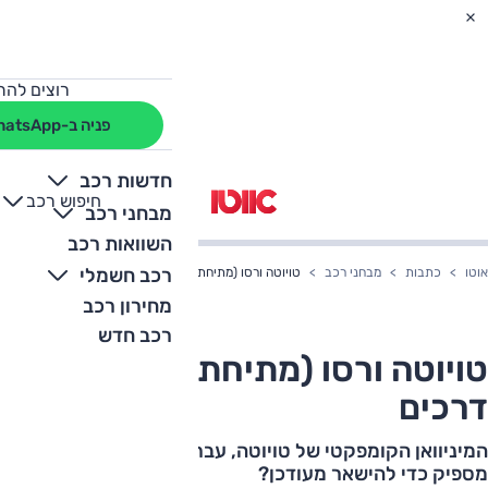
רוצים להת
פניה ב-WhatsApp
חדשות רכב
חיפוש רכב
+
-
מבחני רכב
השוואות רכב
רכב חשמלי
אוטו
כתבות
מבחני רכב
טויוטה ורסו (מתיחת פנים): מבחן דרכים
מחירון רכב
רכב חדש
טויוטה ורסו (מתיחת פנים): מבחן
דרכים
המיניוואן הקומפקטי של טויוטה, עבר מתיחת פנים קלה –
מספיק כדי להישאר מעודכן?