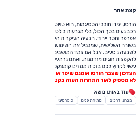
קצת אחר
הורסו, יגידו חובבי הסטיגמות, הוא טויוטה קלאסית – מצד אחד
רכב נעים בסך הכול, בלי מגרעות בולטות, אך מהצד השני
אפרפר וחסר ייחוד. הבעיה העיקרית היא המרווח המצומצם
בשורה השלישית, שמגביל את השימושיות של הורסו כרכב
לשבעה נוסעים. אבל אם צמד המושבים הנוסף משמש רק
להקפצות חוגים מזדמנות, ואתם נרתעים ממיניוואן מגודל, הורסו
עשוי לקרוץ לכם בזכות ממדים קומפקטיים.
העדכון שעבר הורסו אומנם שיפר אותו – אך לדעתנו פשוט
לא מספיק לאור התחרות העזה בקטגוריה.
עוד באותו נושא
מבחני דרכים
מתיחת פנים
סופרמיני