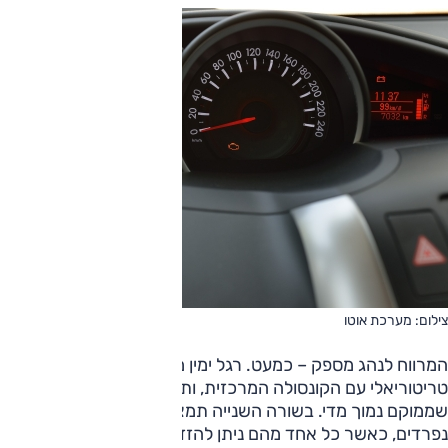
צילום: מערכת אוטו
המרווח לנהג מספק – כמעט. רגל ימין מוצאת עצמה במאבק
טריטוריאלי עם הקונסולה המרכזית, ותחת איום מצד הסוויץ',
שממוקם נמוך מדי. בשורה השנייה תמצאו שלושה מושבים
נפרדים, כאשר כל אחד מהם ניתן להזזה לפנים-אחור בטווח של