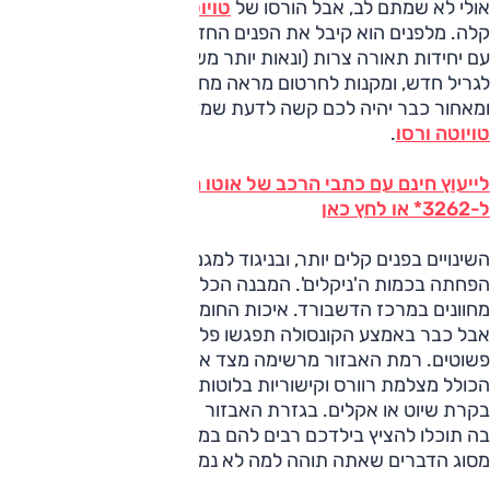
אולי לא שמתם לב, אבל הורסו של
טויוטה
עבר מתיחת פנים
קלה. מלפנים הוא קיבל את הפנים החדשות של היצרנית היפנית,
עם יחידות תאורה צרות (ונאות יותר משמעותית) שמתחברות
לגריל חדש, ומקנות לחרטום מראה מחודד יותר. אבל מהצד
ומאחור כבר יהיה לכם קשה לדעת שמדובר בדגם המעודכן של
טויוטה ורסו
.
לייעוץ חינם עם כתבי הרכב של אוטו חייג על טויוטה ורסו
ל-3262* או לחץ כאן
השינויים בפנים קלים יותר, ובניגוד למגמה הרווחת כוללת דווקא
הפחתה בכמות ה'ניקלים'. המבנה הכללי לא השתנה, עם לוח
מחוונים במרכז הדשבורד. איכות החומרים טובה במשטח העליון,
אבל כבר באמצע הקונסולה תפגשו פלסטיקים גדולים ודי
פשוטים. רמת האבזור מרשימה מצד אחד, עם מסך מגע נוח
הכולל מצלמת רוורס וקישוריות בלוטות' לנייד. אבל מצד שני, אין
בקרת שיוט או אקלים. בגזרת האבזור ראויה לציון מראה קטנה,
בה תוכלו להציץ בילדכם רבים להם במושב האחורי. נוח ושימושי,
מסוג הדברים שאתה תוהה למה לא נמצאים בכל רכב.