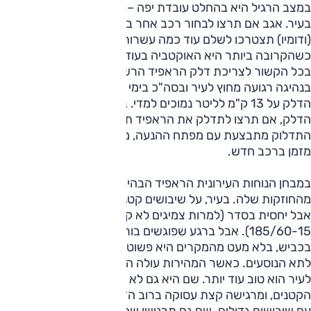
במצב הרגיל היא בהחלט עובדת יפה – וכן, קצת-קצת מתבלבלת
בעיר. אגב אם תרצו לבחור רכב אחר בקונצרן עם המנוע הזה
(ודומיו) תצטרכו לשלם עוד כמה עשרות אלפי שקלים,
כשהקרובה ביותר היא האוקטביה בעוד 20,000 שקל.
בכל הקשור לצריכת דלק הראפיד הרשימה עם 18.5 ק"מ לליטר
בנהיגה רגועה מחוץ לעיר ובסה"כ בימי המבחן עמדה צריכת
הדלק על 13 ק"מ לליטר נמוכים למדי. בהקשר ישיר לצריכת
הדלק, אם תרצו לתדלק את הראפיד תגלו שפתיחת מכסה
התדלוק מתבצעת עם מפתח ההנעה, מה שלא נתקלנו בו כבר
מזמן ברכב חדש.
במבחן הנוחות העירונית הראפיד הבהירה די מהר שזה לא אחת
מהחוזקות שלה. בעיר, על שיבושים קטנים היא מרגישה עסוקה
אבל יחסית בסדר (למרות צמיגים לא קרביים במידה של
185/60-15). אבל ברגע שפוגשים בור או בליטה לא חביבה
בכביש, בלא מעט מהמקרים היא פשוט מעבירה חבטה מורגשת
לתא הנוסעים. כאשר המהירות עולה המצב מעט משתפר, ומחוץ
לעיר הוא טוב עוד יותר. שם היא גם לא מחבבת את השיבושים
הקטנים, ומרגישה קצת עסוקה ברוב הזמן, אבל מתמודדת יפה
עם שיבושים גדולים. שם גם תרגישו שהיא קצת רכה, ואם תגזימו