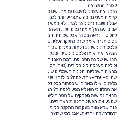
לצורך ההשוואה.
הזמנו את עצמנו להיכנס פנימה, ושם מלפנים פוגשים שמשה
קדמית מעט נמוכה שתפריע יותר לגבוהים. תנוחת הנהיגה בסדר,
אבל מושב הנהג קצר למדי, ולא ממש נוח בתחושה הראשונית,
אם כי עם הק"מ מתרגלים אליו. תא הנוסעים שחור כמעט
לחלוטין, ונראה בסדר אבל שליחת יד מגלה איכות חומרים
בסיסית. זה אומר שגם בחלקו העליון של הדשבורד תיפגשו
פלסטיק נוקשה; בדלתות במקום שבו תצפו למצוא בד, שוב
תמצאו אתו אותו פלסטיק קשיח, וככל שתרדו לפרטים, כך
תרגישו שקצת חסכו פה. רמת האבזור ממוצעת לגרסת כניסה
וכוללת מערכת קול מקורית (נאה יחסית) עם שליטה מההגה,
מראות חשמליות וחלונות חשמליים שיענו הכי טוב להגדרה
שתיים+אחד+אחד. למה? כי לנהג יש שליטה על שני החלונות
מלפנים ואילו מאחור יש כפתור בכל דלת. הילד ביקש שתפתח לו
את החלון כי הוא לא מגיע לכפתור? תתכבד ותעצור בצד, או
תראה גמישות מפרקית של חסר חוליות. לפחות לנהג יש כפתור
שמונע את תפעול החלונות האחוריים. מעולם לא נתקלנו במצב
כזה שלא נוצר בעקבות התקנה מקומית, ואין מילה אחרת פרט
"למוזר", לתאר זאת. אגב למי שרוצה יותר אבזור, הגרסה