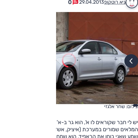
0
גיא רוטקופ
29.04.2013
צילום: שחר אלגזי
יש לי חבר שקוראים לו א', הוא גר ב-א' ונוהג ב-א'. השמות
המלאים שמורים במערכת (איציק, אשדוד, אוקטביה). וכאשר הוא
שמע שאני בוחן את הראפיד, הוא שמח לפחות כאילו מדובר