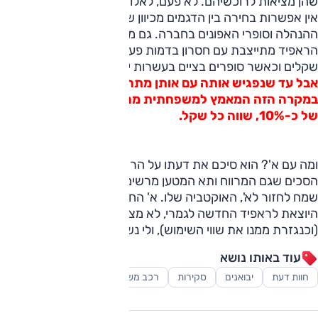
שהן מציאות לרוכשיהם. לא פעם, לאלו שמקבלים אותן בליסינג
אין אפשרות בחירה בין הדגמים מכיוון שאלו נקנים לפני החלטת
ההנהלה וסופרי האפונים בחברה. גם מול אותן תת-משפחתיות
הראפיד מתייצבת עם חסרון בדמות פער מחיר של כ-5,000
שקלים וכאשר סופרים בציים בעשרות יחידות, זה מורגש במיוחד.
אבל עד שנפגיש אותה עם אותן מתחרות, קל לקבוע שגם
במקרה הזה המאמץ למשפחתית מהשורה בתוספת מחיר
של כ-10%, שווה כל שקל.
ומה עם א'? הוא סיכם את דעתו על הראפיד כמכונית עם מנוע,
הסכים שגם המרווח ותא המטען מרשימים. אבל יותר מכל, הוא
שמח לחזור לא', האוקטביה שלו. א' החליט שהפער בין האוקטביה
היוצאת לראפיד החדשה לגמרי, לא מצדיק את הפרש המחיר
(וכנגזרת ממנו את שווי השימוש), ולי נשאר רק להסכים איתו.
עוד באותו נושא
חוות דעת
יבואנים
סקירות
רכב משפחתי