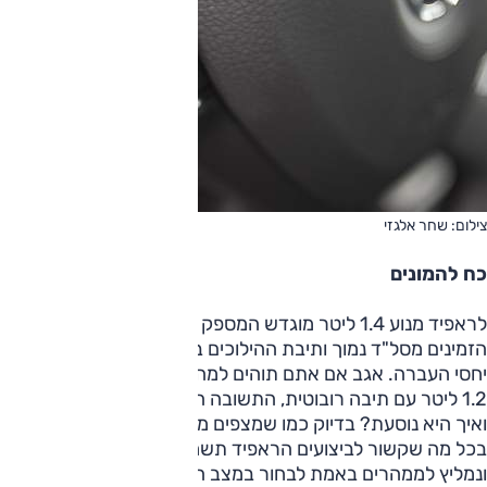
צילום: שחר אלגזי
כח להמונים
לראפיד מנוע 1.4 ליטר מוגדש המספק 122 כ"ס ו-20.4 קג"מ
הזמינים מסל"ד נמוך ותיבת ההילוכים בעלת מצמד כפול עם 7
יחסי העברה. אגב אם אתם תוהים למה לא מביאים את השילוב
1.2 ליטר עם תיבה רובוטית, התשובה היא פשוטה – הוא לא קיים.
ואיך היא נוסעת? בדיוק כמו שמצפים ממספרים כאלו – בזריזות.
בכל מה שקשור לביצועים הראפיד תשמח להאיץ אם רק תבקשו,
ונמליץ לממהרים באמת לבחור במצב הספורט בתיבה. אם כי גם