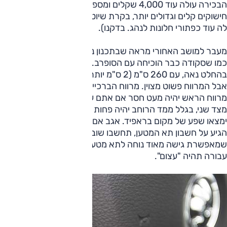
הבכירה עולה עוד 4,000 שקלים ומספקת תמורה נאה בדמות
חישוקים קלים וגדולים יותר, בקרת שיוט ובקרת אקלים (ולא, אין
לה עוד כפתורי חלונות לנהג. בדקנו).
מעבר למושב האחורי מראה שבתכנון נכון אפשר להשיג הרבה,
כמו שסקודה כבר הוכיחה עם הסופרב. נכון שבסיס הגלגלים כאן
בהחלט נאה, עם 260 ס"מ (2 ס"מ יותר מהאוקטביה הנוכחית),
אבל המרווח פשוט מצוין. מרווח הברכיים מעולה, גם לגבוהים, ורק
מרווח הראש יהיה מעט חסר אם אתם עוברים את ה-180 ס"מ.
מצד שני, בגלל ממד הרוחב יהיה פחות נוח ל-3. אבל 4 מבוגרים
ימצאו שפע של מקום בראפיד. אגב אם חששתם שהמקום מאחור
הגיע על חשבון תא המטען, תחשבו שוב. לראפיד דלת חמישית
שמאפשרת גישה מאוד נוחה לתא מטען שההגדרה הכי נכונה
עבורה תהיה "עצום".