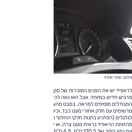
צילום: שחר אלגזי
לראפיד יש את הפנים המוכרות של סקודה. מלפנים העיצוב לא
מרגיש חדיש במיוחד, אבל הוא נאה לכשעצמו כשפנסי הערפל
המגודלים מוסיפים למראה. במבט מהצד העניינים כבר פחות
מרשימים עם חלק אחורי מעט כבד, וכיסויי פלסטיק כעורים משהו
לגלגלים (הפתרון בחנות חלקי החילוף הקרובה לביתכם). בחלק
מהזוויות הראפיד נראית מעט צרה, או אם נדייק – היא מעט צרה,
עם נתון רוחב של 170.5 ס"מ, 6.5 ס"מ פחות מאוקטביה הנוכחית