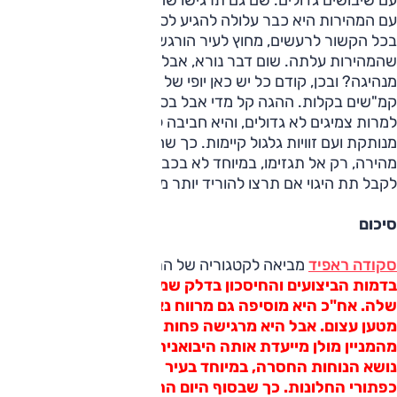
עם המהירות היא כבר עלולה להגיע לסוף מהלך המתלה.
בכל הקשור לרעשים, מחוץ לעיר הורגשו רעשי רוח וכביש ככל
שהמהירות עלתה. שום דבר נורא, אבל מורגש. ומה לגבי הנאה
מנהיגה? ובכן, קודם כל יש כאן יופי של מנוע שיאפשר לכם לצבור
קמ"שים בקלות. ההגה קל מדי אבל בסדר, האחיזה בסדר גם כן
למרות צמיגים לא גדולים, והיא חביבה לנהיגה אך התחושה
מנותקת ועם זוויות גלגול קיימות. כך שהיא בסדר עם נהיגה
מהירה, רק אל תגזימו, במיוחד לא בכבישים חלקים שם קל יותר
לקבל תת היגוי אם תרצו להוריד יותר מדי כוח לכביש.
סיכום
סקודה ראפיד
מביאה לקטגוריה של התת-משפחתיות
אס חזק
בדמות הביצועים והחיסכון בדלק שמספק המנוע המוגדש
שלה. אח"כ היא מוסיפה גם מרווח נאה, במיוחד מאחור, ותא
מטען עצום. אבל היא מרגישה פחות שלמה ממשפחתית
מהמניין מולן מייעדת אותה היבואנית. אח"כ מתווספים גם
נושא הנוחות החסרה, במיוחד בעיר או המוזרויות בדמות
כפתורי החלונות. כך שבסוף היום התחושה כאן דומה לזו