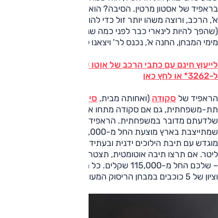
בראפיד של אסטון מרטין. הסיבה? הוא אמור להחליף בקרוב את
א', הרכב, ורוצה משהו יותר זול כדי להוריד את שווי השימוש
(שהפך להיות לינארי כבר לפני כמה שנים). אז הוא הצטרף לאחד
מימי המבחן, החנה א', נכנס לר' ויצאנו לדרך.
לייעוץ חינם עם כתבי הרכב של אוטו על סקודה ראפיד חייג
ל-3262* או לחץ כאן
הראפיד של
סקודה
(ואחותה מבית,
סיאט טולדו
) היא
תת-משפחתית, גם אם סקודה מתחו את ההגדרות והחליטו
שלדעתם מדובר במשפחתית. הראפיד, הראשונה מהצמד
שמתייצבת בארץ מוצעת החל מ-103,000 שקלים ל-1.2 ליטר
מוגדש עם תיבת הילוכים ידנית ובעתיד תוצע גם גרסת דיזל, 1.6
ליטר. אם תרצו תיבה אוטומטית, תצטרכו כבר לבחור ב-1.4 ליטר
– שלכם החל מ-115,000 שקלים. כל הדגמים עם 6 כריות אוויר
וציון של 5 כוכבים במבחן הריסוק המעודכן של יורו NCAP.