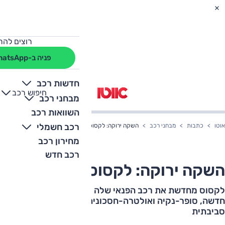
רוצים להת
פניה ב-WhatsApp
חדשות רכב
חיפוש רכב
+
-
מבחני רכב
השוואות רכב
רכב חשמלי
אוטו
כתבות
מבחני רכב
השקה ירוקה: לקסוס RX450h
מחירון רכב
רכב חדש
השקה ירוקה: לקסוס RX450h
לקסוס מחדשת את רכב הפנאי שלה ומציגה גרסה היברידית
חדשה, סופר-נקיה ואולטרה-חסכונית. השקה עם אג'נדה
סביבתית