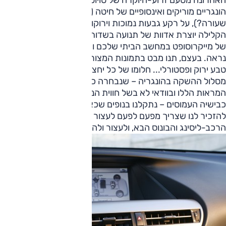
הונגריים מוריקים ואינסופיים של חיטה (או שמא זו היתה
שעורה?), על רקע גבעות נמוכות וירוקות אף הן בעוד הרוח
הקלילה יוצרת אדוות של תנועה בשדות הקמה. תנו מבט בטפט
של מייקרוסופט במחשב הביתי שלכם ותבינו בדיוק כיצד זה
נראה. בעצם, תנו מבט בתמונות המצורפות. לקסוס היברידית,
טבע ירוק ופסטורלי... חלומו של כל יחצ"ן. לאורך חלקים רבים של
מסלול ההשקה בהונגריה – שנבחרה כנראה בדיוק בשל
המראות הללו ובוודאי לא בשל חווית הנהיגה המפוקפקת על
כבישיה העמוסים – נתקלנו בנופים שכאלו, שכאילו תוכננו
להזכיר לנו שצריך מפעם לפעם לעצור את המירוץ המטורף אחרי
הרכב-ליסינג והבונוס הבא, ולעצור ולהריח את הפרחים.
צילום: