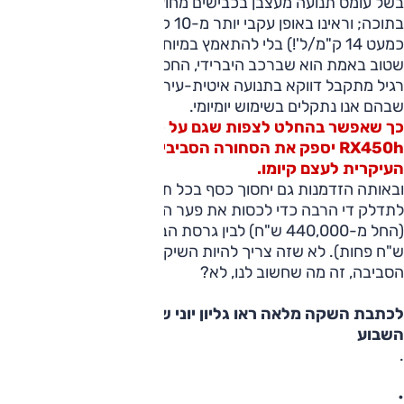
בשל עומס תנועה מעצבן בכבישים מחוץ לבודפשט והפקקים
בתוכה; וראינו באופן עקבי יותר מ-10 ק"מ לליטר (אפילו עד
כמעט 14 ק"מ/ל'!) בלי להתאמץ במיוחד להיות חסכוניים. מה
שטוב באמת הוא שברכב היברידי, החסכון העיקרי לעומת רכב
רגיל מתקבל דווקא בתנועה איטית-עירונית – בדיוק התנאים
שבהם אנו נתקלים בשימוש יומיומי.
כך שאפשר בהחלט לצפות שגם על כבישי ישראל ה-
RX450h יספק את הסחורה הסביביתית שהיא הסיבה
העיקרית לעצם קיומו.
ובאותה הזדמנות גם יחסוך כסף בכל תדלוק... אם כי צריך יהיה
לתדלק די הרבה כדי לכסות את פער המחירים בין ה-RX450h
(החל מ-440,000 ש"ח) לבין גרסת הבנזין הרגילה (כ-40,000
ש"ח פחות). לא שזה צריך להיות השיקול המרכזי. איכות
הסביבה, זה מה שחשוב לנו, לא?
לכתבת השקה מלאה ראו גליון יוני של 'אוטו' היוצא לדוכנים
השבוע
.
•