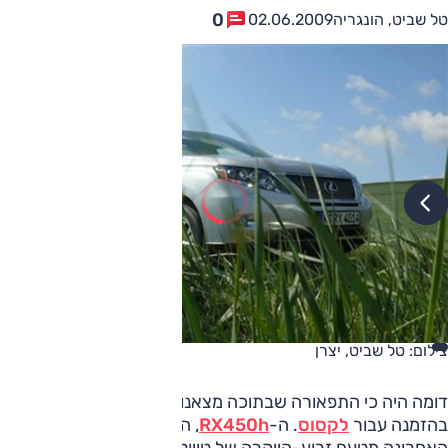
0
טל שביט, הונגריה
02.06.2009
צילום: טל שביט, יצרן
דומה היה כי התפאורה שבתוכה מצאנו את עצמנו ממש נוצרה
בהזמנה עבור
לקסוס
. ה-
RX450h
, המילה ההיברידית
האחרונה מטעם זרוע-היוקרה של טויוטה, ניצב בתוך שדות