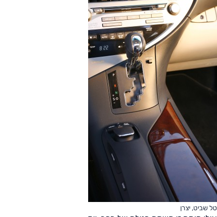
טל שביט, יצרן