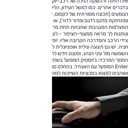
אילו היתה זו השקה רגילה של רכב-יוקרה, היינו מתמקדים
בדברים אחרים. כמו למשל העידון, הליטוש והשקט המופתי בתא
הנוסעים (תכונה מסורתית של לקסוס, שדומה כי הולכת
ומתחזקת מדגם לדגם ומדור לדור), או הפיצ'יפקעס החדשים כמו
המצלמות המגניבות שחבויות תחת מראות-הצד, מביטות מטה
ונותנות לך מראה ממעוף-הציפור – לציפור שעפה נמוך – של
צידי הרכב והמדרכה הקרובה אליו. יופי של פטנט למאותגרי
חניה. יש גם תצוגה עילית אופציונלית להקרנת נתונים עיקריים על
השמשה מול עיני הנהג, ופטנט חדש לתפעול פונקציות שונות על
המסך המרכזי: ג'ויסטיק המופעל בשתי אצבעות יד ימין ולחצן
Enter המופעל עם האגודל. בהחלט סוג הדברים שאנחנו מצפים
ואוהבים למצוא במכוניות השייכות למותגי יוקרה נחשבים.
צילום: