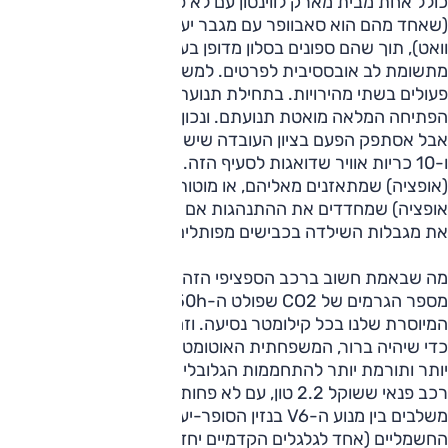
כולל אחת מבית מארק לווינסון עם לא פחות מ-15 רמקולים
(שאחד מהם הוא סאבוופר עם מגבר יעודי משלו בהספק של 100
וואט), תוך שהם ספונים בסלון מדופן בעור רך ונעים ונהנים
מתשומת לב אובססיבית לפרטים. למשל: החלונות החשמליים
פעולים בשתי מהירויות. בתחילת תנועתם ולקראת הסגירה או
הפתיחה המלאה מואטת תנועתם. ונכון שבטיחות זה דבר חשוב,
אבל אסתפק הפעם בציון העובדה שיש המון מערכות אלקטרוניות
ו-10 כריות אוויר שדואגות לסעיף הזה. אפילו על מיתלי האוויר
(אופציה) שמתאזנים מאליהם, או מוטות הייצוב האקטיביים (עוד
אופציה) שמחדדים את ההתנהגות אם תחליט משום מה לבדוק
את מגבלות השילדה בכבישים מפותלים לא ארחיב ולא אפרט.
מה שבאמת חשוב ברכב הספציפי הזה הוא המספר 148. זהו
מספר הגרמים של CO2 שפולט ה-RX450h לאטמוספירה
המיוסרת שלנו בכל קילומטר נסיעה. וזהו נתון לא פחות ממדהים.
כדי שיהיה ברור, המשפחתית האוטומטית הצנועה שלכם פולטת
יותר ותורמת יותר להתחממות הגלובלית, וכאן אנחנו מדברים על
רכב פנאי ששוקל 2.2 טון, עם לא פחות מ-299 כ"ס כאשר
משלבים בין מנוע ה-V6 בנזין הסופר-יעיל שלו לצמד המנועים
החשמליים (אחד לגלגלים הקדמיים יחד עם מנוע הבנזין, אחד