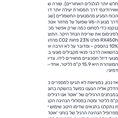
חלש יותר לגלגלים האחוריים). שורה של צעדים – משיפור
אווירודינמי דרך תמסורת יעילה יותר דרך ניהול מתוחכם יותר של
הכוח המגיע מהמנועים החשמליים (שגם הם הפכו יעילים יותר)
דרך מנוע ה-V6 שפועל על מחזור אטקינסון חסכוני במיוחד –
ננקטו כדי לסחוט כמה שרק אפשר מכל ליטר בנזין ולצמצם עד
למינימום את שריפת הנוזל היקר. התוצאה הסופית היא שה-
RX450h פולט 23% פחות CO2 מהדגם הקודם למרות עליה של
10% בהספק – ומדובר על לא הרבה יותר ממחצית כמות ה-CO2
בהשוואה לרכבי פנאי מקבילים מונעי בנזין. בעצם, גם אלו בעלי
מנועי דיזל חסכוניים מחווירים לידו. צריכת הדלק הממוצעת
המוצהרת היא 15.9 ק"מ לליטר. אחד-חמש-נקודה-תשע. פשוט
דמיוני.
אז נכון, במציאות לא תגיעו למספרים כאלו, אבל גם כך צריכת
הדלק אליה הגענו בפועל בהשקה בהונגריה היתה הזויה במקצת.
במבחנים הרגילים של 'אוטו' אנו רגילים לראות מספרים של 6
ק"מ לליטר ומטה במסלולי הנהיגה הקבועים שלנו. אבל בהשקה
זו נתקלנו בתנאים שדימו היטב שימוש יומיומי שגרתי (להבדיל
מפרופיל הנהיגה הרגיל של בוחני 'אוטו', שאינו שגרתי כלל וכלל),