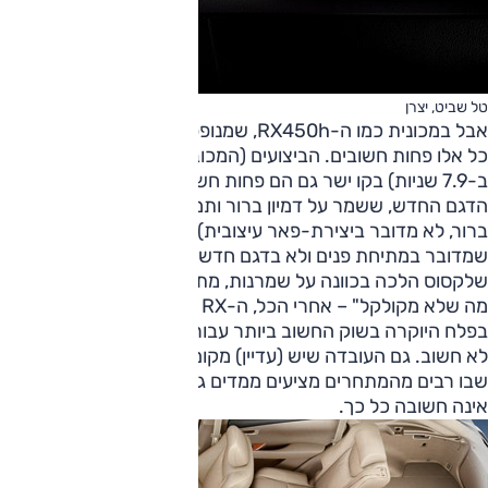
טל שביט, יצרן
אבל במכונית כמו ה-RX450h, שמנופפת בדגל איכות הסביבה,
כל אלו פחות חשובים. הביצועים (המכובדים בהחלט: 0 ל-100
ב-7.9 שניות) בקו ישר גם הם פחות חשובים. כך גם העיצוב של
הדגם החדש, ששמר על דמיון ברור ותמוה לדגם הקודם (ושיהיה
ברור, לא מדובר ביצירת-פאר עיצובית) עד כי ניתן בהחלט לחשוב
שמדובר במתיחת פנים ולא בדגם חדש לגמרי. יכול להיות
שלקסוס הלכה בכוונה על שמרנות, מתוך תפיסה של "לא לתקן
מה שלא מקולקל" – אחרי הכל, ה-RX הוא הדגם הנמכר ביותר
בפלח היוקרה בשוק החשוב ביותר עבורו, ארה"ב. כאמור, כל זה
לא חשוב. גם העובדה שיש (עדיין) מקום רק ל-5 נוסעים בסגמנט
שבו רבים מהמתחרים מציעים ממדים גדולים יותר ומקום לשבעה,
אינה חשובה כל כך.
צילום: