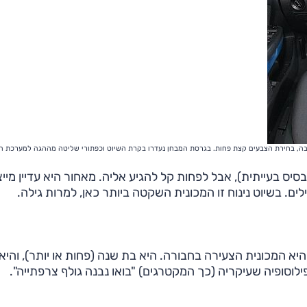
טובה, בחירת הצבעים קצת פחות. בגרסת המבחן נעדרו בקרת השיוט וכפתורי שליטה מההגה למערכת ה
סיס בעייתית), אבל לפחות קל להגיע אליה. מאחור היא עדיין מיי
לים. בשיוט נינוח זו המכונית השקטה ביותר כאן, למרות גילה.
 בכבדות על פלטפורמת ה-307 היוצאת, היא המכונית הצעירה בחבורה. היא בת שנה (פחות או יותר), והיא
לוסופיה שעיקריה (כך המקטרגים) "בואו נבנה גולף צרפתייה".