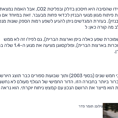
מהיכן צמח העניין האירופאי הגדול במגדשים? היצרנים יגידו שהסיבה היא חיסכון בדלק ובפליטת 
פיתוח מגוון מנועי הבנזין לכדאי פחות מבעבר. זאת במיוחד אם 
נזין). בעזרת המגדשים ניתן להגיע לשפע רמות הספק שונות מנפ
לב מה קורה כאן: ל
מוכרת שפע כאלה ביפן וארצות הברית), גם לפיז'ו זה לא ממש
משתלם אז היא נוטלת כזה מהשיתוף עם ב.מ.וו ומיני (שמוכרות בארצות הברית), ופ
רן.
זאת המכונית הוותיקה ביותר בחבורה הזו, היא הוצגה לפני חמש שנים (בסוף 2003) ותוך שבועות ספורים כבר תוצג הי
רור ביותר בחבורה הזו. הדור החמישי של הגולף מעולם לא נחשב
 הוא מייצר את הרושם הנכון עם קמצוץ ניחוח יוקרתי. הוא נראה
צילום: תומר פדר