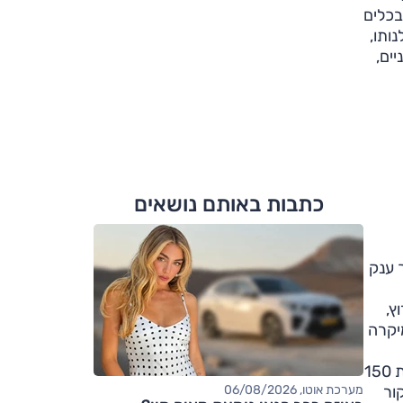
בכלים
ותו,
ודרניים,
כתבות באותם נושאים
, אך ענק
תא 4S (מכונית מירוץ,
יקרה
הפיז'ו מתייצבת עם גרסה מוגדשת ל-1.6 ליטר שפותח על ידי ב.מ.וו, ובגרסה זו מוחלש להספק של 140 כ"ס (לגרסה הידנית 150
א המקור
מערכת אוטו, 06/08/2026