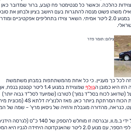
מצוידות כהלכה. וכאשר כל סנטימטר פח קובע, ברור שמדובר כאן 
ו משהו פשוט מנסה להתגרות בעם היושב בציון ולבחון את סובלנ
כי מתוך שלוש המכוניות שהתייצבו למבחן רק אחת צוידה במנוע 2.0 ליטר אמיתי. השאר צוידו בתחליפים אפקטיביים ומ
שראלי.
צילום: תומר פדר
זה לכל כך מעניין. כי כל אחת מהמשתתפות במבחן משתמשת
הזו היא כמובן ה
גולף
שמצוידת במנוע 1.4 ליטר קטנטן בנפח
על (שדואג לכוח בסל"ד נמוך) לטורבו (שמיועד לסל"ד גבוה יותר)
ולתיבת הילוכים רובוטית כפולת-מצמדים, זו בהחלט יחידת הכוח המרתקת ביותר כאן. מאז הלנצ'יה דל
, כנראה, מהדורה מוגבלת והזויה של ניסאן מרץ' – שמה של המ
כ"ס, ויש גם גרסת 175 כ"ס). רק הפוקוס מתייצבת, ממש לפי הספר, עם מנוע 2.0 ליטר שהאנקדוטה היחידה לגביו הי