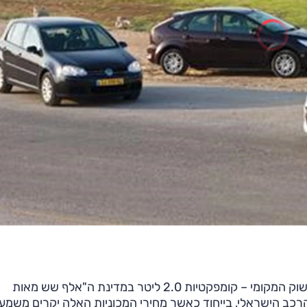
לכאורה מדובר בזן נדיר, קבוצה שכמעט לא קיימת כלל בשוק המקומי – קומפקטיות 2.0 ליטר במדינת ה"אלף שש מאות
 הרכב הישראלי, בייחוד כאשר מחירי המכוניות האלה יקרים משמע