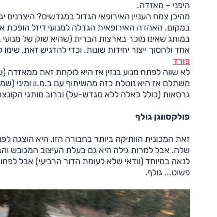
היפני – מאזדה.
במקום. האהדה האירופאית הגדלה למנועי דיזל הופכת את 
במותג שאינו מוכר בארצות הברית (שהיא שוק של מנועי ב
אחד ולחסוך ייצור יחידות שונות. וכדי להדגיש זאת, שימו 
פורד
לא שווה לפתח מנוע בנזין אז היא לוקחת זאת ממאזדה (ש
גרסאות (כולל כאלה ללא מגדש-על) וברוב מותגי הקונצ
פולקסווגן גולף
שלה. אבל למרות גילה היא גם בעלת העיצוב המגובש והב
לנאה במיוחד (וודאי שלא לעומת הדור הרביעי) אבל לפחות
פשוט... גולף.