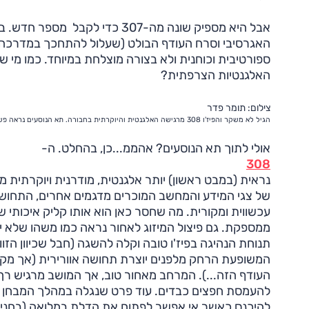
אבל היא מספיק שונה מה-307 כדי 
האגרסיבי וסרח העודף הבולט (שעלול להתחכך במדרכה 
ספורטיבית וכוחנית ולא בצורה מוצלחת במיוחד. כמו מי שצו
האלגנטיות הצרפתית?
צילום: תומר פדר
הגיל לא משקר והפיז'ו 308 מרגישה האלגנטית והיוקרתית בחבורה. תא הנוסעים נראה פשוט נכון, ועם זאת יש מקום לשיפור בנושא האיכות (הטובה בפני עצמה).
אולי לתוך תא הנוסעים? אהממ...כן, בהחלט. ה-
308
נראית (במבט ראשון) יותר אלגנטית, מודרנית ויוקרתית
של צגי המידע והמחשב המוכרים מדגמים אחרים, התחושה
עכשווית ומקורית. מה שחסר כאן הוא אותו קליק איכותי ש
ממספקת. גם פיצול המיזוג לאחור נראה כמו משהו שלא 
תנוחת הנהיגה בפיז'ו טובה וקלה להשגה (חבל שכיוון הזו
המשופעת הרחק מלפנים יוצרת תחושה אוורירית (אך מקש
העודף הזה...). המרחב מאחור טוב, אך המושב מרגיש ר
להעמסת חפצים כבדים. עוד פרט שנגלה במהלך המבחן