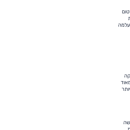
רטום
נעלמה
קה
אוד
ותר
שה
3 באלגנטיות