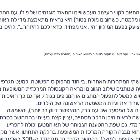
לקבל מספר חדש. בהתאם לקווי העיצוב העכשוויים והמאוד מוגזמים של פיז'ו, עם הח
מלמטה, כשחונים מולה בטור) היא נראית מתאמצת מדי להיראות
עק בפעם המיליון "היי. אני מפחיד, כדאי לכם להיזהר...". להיכן 
 משתי המתחרות האחרות, בייחוד מהפוקוס הפשוטה. למעט הגרפי
 שנותנים שילוב הגוונים ומראה הקונסולה המרכזית המשופעת מ
יש למשל לתפעול המתגים או המנופים בגולף, אך גם כך האיכות י
ישרוד את ועדת המשמעת הראשונה של הילדים.
וית של המסעד אינו עם ברז, המאפשר דיוק רב יותר), והשמשה
ה לראות היכן הרכב מסתיים, עניין קצת בעייתי בהתחשב בסרח
ך מדי. גם שפת ההטענה הגבוהה של תא המטען יכולה להפריע
 הוא מבנה הקורה המרכזית המשופעת בחלקה התחתון, אשר מק
להיכנס כאשר אי אפשר לפתוח את הדלת במלואה (בחניות צפופות, למשל). בהמשך הדרך גם תתמודד ה-08