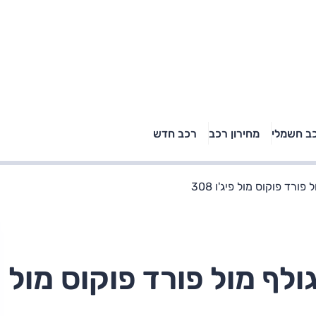
טויוטה ראב 4, קיה
ב חשמלי
מחירון רכב
רכב חדש
רכבי הסלב
ספורטאז' לונג ויונדאי
"הצל"
טוסון לונג ראש בראש: על
הנייר ועל הכביש
ורד פוקוס מול פיג'ו 308
ולף מול פורד פוקוס מול