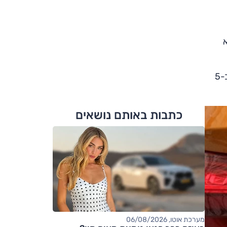
 שראו אור כבר ב-2017, הוא
ואכן, כך היה. בסיס הגלגלים גדל ב-9.5 ס"מ תמימים, ל-256 ס"מ, האורך התארך ב-11 ס"מ ל-411 ס"מ, הרוחב התרחב ב-5
כתבות באותם נושאים
מערכת אוטו, 06/08/2026