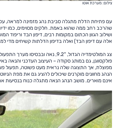
צילום: מערכת אוטו
עם פתיחת הדלת מתגלה סביבת נהג מזמינה למראה, עכשוו
שהרכב רחב ממה שהוא באמת. חלקים מסוימים, כמו ידיות 
ושילוב הגוון הכתום במקומות רבים, דיפון הבד וריפוד המ
אלה עם דיפון הבד) ואלה בדיפון הדלתות קשיחים מדי ל
צג המולטימדיה הגדול, "9.2, נאה וב
פולקסווגן, גם במותג סקודה – העיצוב העדכני והנאה ב
מפוצלת, אך התצוגה שלה נראית מעט פשוטה, תפעול פונק
הנהג מחוונים מוקרנים שיכולים להציג גם את מפת הניוו
אינם מוארים. מושב הנהג הנאה מתגלה כנוח בנסיעות אר