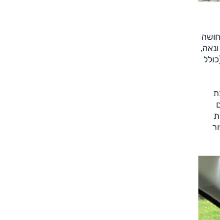
חושה
ונאה,
כולל
צת
ם
ת
ור