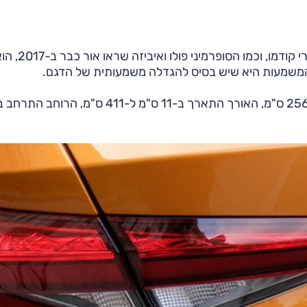
הדור הרביעי של פאביה הוצג במאי 2021, שבע שנים אחרי קודמו, וכמו הסופרמיני פולו ואיביזה