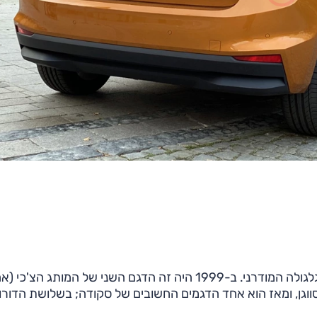
פאביה הוא אחד הדגמים הוותיקים בארסנל של סקודה בגלגולה המודרני. ב-1999 היה זה הדגם השני של המותג הצ'
ת פולקסווגן, ומאז הוא אחד הדגמים החשובים של סקודה; בשלושת הדורו