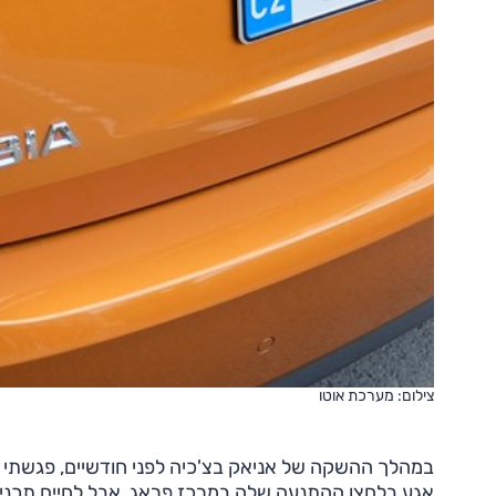
צילום: מערכת אוטו
במהלך ההשקה של אניאק בצ'כיה לפני חודשיים, פגשתי ב
אגע בלחצן ההתנעה שלה במרכז פראג, אבל לחיים תכניו