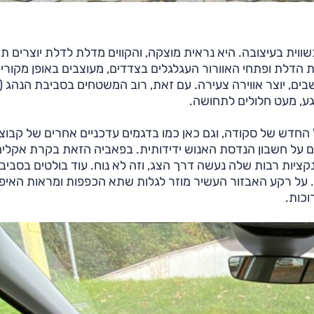
ית בעיצובה. היא נראית מוצקה, והקווים מדלת לדלת יוצרים ת
הדלת ופתחי האוורור העגלגלים בצדדים, מעוצבים באופן מקורי 
ושבים, יוצר אווירה צעירה. עם זאת, רוב המשטחים בסביבת הנהג (
מגע, מעט חלולים לתחושה.
בסיסו מערך התפעול החדש של סקודה, וגם כאן כמו בדגמים עדכניים אחרים של קבו
אים על חשבון הנדסת האנוש ידידותית. בפאביה הזאת בקרת אקלי
ציות רבות שלה נעשה דרך הצג, וזה לא נוח. עוד בולטים בסביב
ט. על רקע האבזור העשיר מוזר לגלות שתא הכפפות ומראות האיפ
וכות.