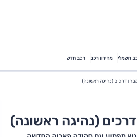
טויוטה ראב 4, קיה
ב חשמלי
מחירון רכב
רכב חדש
רכבי הסלב
ספורטאז' לונג ויונדאי
"הצל"
טוסון לונג ראש בראש: על
הנייר ועל הכביש
בחן דרכים (נהיגה ראשונה)
דרכים (נהיגה ראשונה)
ש מפתיע עם סקודה פאביה החדשה