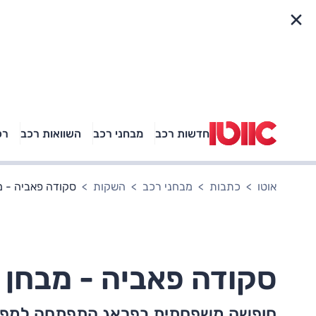
פריט מהיר
חדשות רכב
מבחני רכב
השוואות רכב
רכ
באיזה רכב פנאי נוסעת
אגם בוחבוט?
אוטו
כתבות
מבחני רכב
השקות
סקודה פאביה - מ
סקודה פאביה - מבחן 
חופשה משפחתית בפראג התפתחה למפג