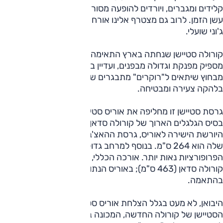
קלידים ומגברים, ויורדים להופעה מסורתית בבאר שבע במועדון
עשן הזמן. לרוב גם מצטרף אלינו אורח מכובד, והפעם היה זה
ג'וני שועלי.
קורולה סטיישן שנחתה בארץ התאימה בדיוק לנסיעה. היא
מספיק מפנקת וגדולה מבפנים, ועדיין בעלת מראה מסוגנן דיו
מבחוץ שיתאים ל"רוקרים" מתבגרים שמרגישים שהם עדיין
בלהקה צעירה ומבטיחה.
גרסת סטיישן זו מחליפה את אוריס סטיישן, והיא מבוססת על
בסיס הגלגלים הארוך של קורולה סדאן, 270 ס"מ, ולא על זה של
היורשת הישירה לאוריס, גרסת ההאצ'בק שאורך בסיס הגלגלים
שלה הוא 264 ס"מ. בנוסף למרחב גדול יותר באופן משמעותי, גם
הפרופורציות נאות יותר. אורכה הכללי, 465 ס"מ, קרוב לזה של
קורולה סדאן (463 ס"מ); באוריס הנתונים היו 260 ו-459 ס"מ
בהתאמה.
היבואן, לא מעט בגלל הצלחת אוריס סטיישן, הזדרז להשיק את
הסטיישן של קורולה החדשה, המכונה באירופה "TS", ואף העניק