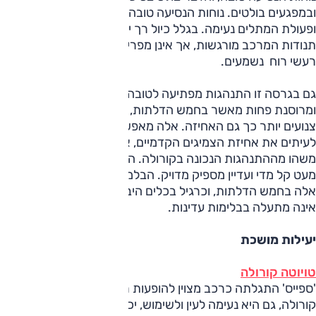
ובמפגעים בולטים. נוחות הנסיעה טובה הן בעיר והן מחוצה לה
ופעולת המתלים נעימה. בגלל כיול רך יותר מזה שבהאצ'בק,
תנודות המרכב מורגשות, אך אינן מפריעות. רעשי כביש ובעיקר
רעשי רוח נשמעים.
גם בגרסה זו התנהגות מפתיעה לטובה. ההתנהלות רכה יותר
ומרוסנת פחות מאשר בחמש הדלתות, ובשל חישוקים וצמיגים
צנועים יותר כך גם האחיזה. אלה מאפשרים למנוע לאתגר
לעיתים את אחיזת הצמיגים הקדמיים, אבל גם מסייעים להרגיש
משהו מההתנהגות הנכונה בקורולה. ההגה, גם במצב 'ספורט',
מעט קל מדי ועדיין מספיק מדויק. הבלמים פחות מדויקים מאשר
אלה בחמש הדלתות, וכרגיל בכלים היברידיים התגובה שלהם
אינה מתעלה בבלימות עדינות.
יעילות מושכת
טויוטה קורולה
'ספייס' התגלתה כרכב מצוין להופעות רחוקות. כמו שאר גרסאות
קורולה, גם היא נעימה לעין ולשימוש, יכולתה טובה, האבזור נאה,