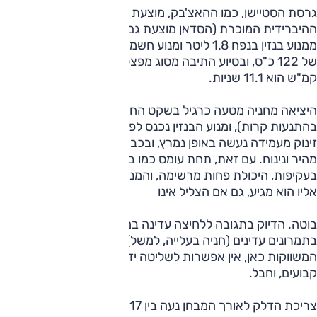
גרסת הסטיישן, כמו ההאצ'בק, מוצעת רק עם חטיבת הכוח
ההיברידית המוכרת (הסדאן מוצעת גם בגרסת בנזין), המורכבת
ממנוע בנזין בנפח 1.8 ליטר ומנוע חשמלי, היוצרים הספק משולב
של 122 כ"ס, ובסיוע התיבה מסוג מפצל כוח, זמן ההאצה ל-100
קמ"ש הוא 11.1 שניות.
היציאה מחניה מטעה כרגיל בשקט החשמלי (למעט לעיתים
בהתנעות קרות), ומנוע הבנזין נכנס לפעולה ומתנתק באופן חלק.
זינוק מעמידה נעשה באופן נמרץ, ובכבישים הבין-עירוניים השיוט
מהיר ונינוח. עם זאת, תחת עומס כמו בעליות ארוכות או
בעקיפות, היכולת פחות מרשימה, והמנוע נשמע בסל"ד הגבוה
אליו הוא מגיע, גם אם הצליל אינו
בוטה. הדיוק בתגובה ללחיצה עדינה במצערת מקשה לעיתים
בתמרונים עדינים (חניה בעלייה, למשל). כמו בגרסאות האחרות
המשווקות כאן, אין אפשרות לשליטה ידנית בין יחסי העברה
קבועים, וחבל.
צריכת הדלק לאורך המבחן נעה בין 17 ל-15 ק"מ/ל' בהתאם