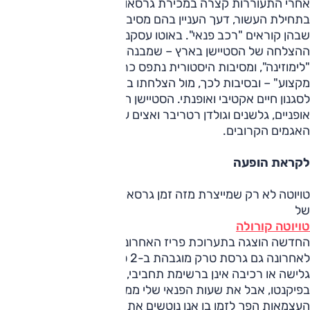
אחרי התעוררות קצרה במכירת גרסאות סטיישן בישראל
בתחילת העשור, דעך העניין בהם מסיבות מגוונות, ולעיקרית
שבהן קוראים "רכב פנאי". באוטו עסקנו בזמנו רבות בחוסר
ההצלחה של הסטיישן בארץ – שמבנהו לא נראה מספיק
"לימוזינה", ומסיבות היסטורית נתפס כרכב המשמש "בעלי
מקצוע" – ובסיבות לכך, מול הצלחתו באירופה, שם הוא מקושר
לסגנון חיים אקטיבי ואופנתי. הסטיישן הוא הרכב שמעמיסים עליו
אופניים, גלשנים וגולדן רטריבר ואצים עמו לרכס ההרים או
האגמים הקרובים.
לקראת הופעה
טויוטה לא רק שמייצרת מזה זמן גרסאות סטיישן לקורולה – וזו
של
טויוטה קורולה
החדשה הוצגה בתערוכת פריז האחרונה – אלא אף הוסיפה
לאחרונה גם גרסת טרק מוגבהת ב-2 ס"מ עם איפור פנאי.
גלישה או רכיבה אינן ברשימת תחביבי, והכלבה שלי נכנסת גם
בפיקנטו, אבל את שעות הפנאי שלי ממלאת המוזיקה. מוצאי יום
העצמאות הפך לזמן בו אנו נוטשים את המנגל, מעמיסים גיטרות,