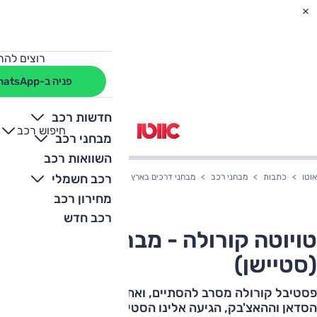
רוצים להת
פניה ב-WhatsApp
חדשות רכב
חיפוש רכב
+
-
מבחני רכב
השוואות רכב
רכב חשמלי
אוטו
כתבות
מבחני רכב
מבחני דרכים בארץ
טויוטה קורולה - מבחן דרכים (סטיי
מחירון רכב
רכב חדש
טויוטה קורולה - מבחן דרכים
(סטיישן)
פסטיבל קורולה מסרב להסתיים, ואחרי המופע של גרסאות
הסדאן וההאצ'בק, הגיעה אלינו הסטיישן. לקחנו אותה