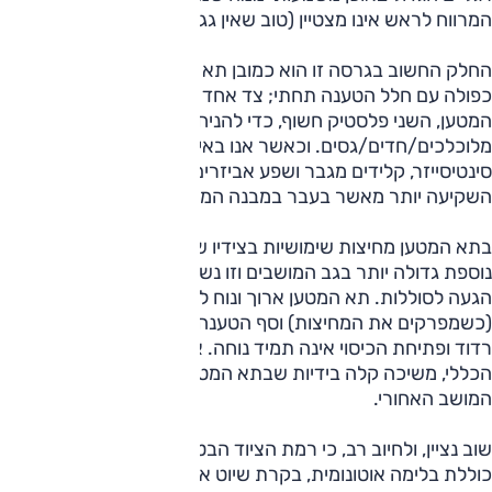
המרווח לראש אינו מצטיין (טוב שאין גג זכוכית).
החלק החשוב בגרסה זו הוא כמובן תא המטען, ויש לו רצפה
כפולה עם חלל הטענה תחתי; צד אחד מרופד כמו שאר חלקי תא
המטען, השני פלסטיק חשוף, כדי להניח חפצים
מלוכלכים/חדים/גסים. וכאשר אנו באים להעמיס שלוש גיטרות,
סינטיסייזר, קלידים מגבר ושפע אביזרים נלווים, מסתבר שטויוטה
השקיעה יותר מאשר בעבר במבנה המודולרי.
בתא המטען מחיצות שימושיות בצידיו שניתן לשלוף אותן, ומחיצה
נוספת גדולה יותר בגב המושבים וזו נשלפת לצרכים מיוחדים, כמו
הגעה לסוללות. תא המטען ארוך ונוח לטעינה בזכות רוחבו
(כשמפרקים את המחיצות) וסף הטענה נמוך. עם זאת, הוא מעט
רדוד ופתיחת הכיסוי אינה תמיד נוחה. אם צריך להגדיל את הנפח
הכללי, משיכה קלה בידיות שבתא המטען תביא לקיפול מיידי של
המושב האחורי.
שוב נציין, ולחיוב רב, כי רמת הציוד הבטיחותי בקורולה גבוהה, וזו
כוללת בלימה אוטונומית, בקרת שיוט אדפטיבית, עמעום אורות,