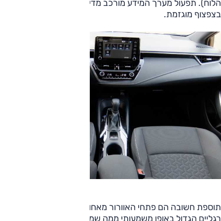
הלוח). תפעול מערך המידע מורכב מדי ונטיית הרכב להתרעות
בצפצוף מוגזמת.
תוספת חשובה הם פתחי האוורור מאחור, ואלה מצטרפים למרווח
רגליים הגדול באופן משמעותי ממה שמציעה ההאצ'בק, אם כי