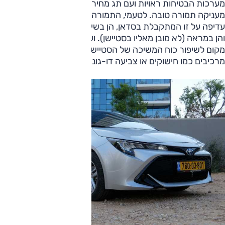
מערכות הבטיחות ראויות ועם תג מחיר של 137,000 שקלים היא
מעניקה תמורה טובה. לטעמי, התמורה שהיא מעניק לרוכש
עדיפה על זו המתקבלת בסדאן, הן בשימושיות (נדרש בסטיישן)
והן במראה (לא מובן מאליו בסטיישן). ועם אלה, נראה לי שיש
מקום לשיפור כוח המשיכה של הסטיישן דרך הנראות שלו, עם
מרכיבים כמו חישוקים או צביעה דו-גונית.