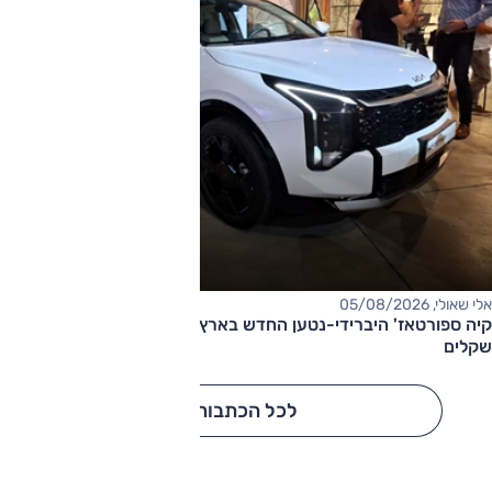
אלי שאולי, 05/08/2026
קיה ספורטאז' היברידי-נטען החדש בארץ – המחיר החל מ-220,000
שקלים
לכל הכתבות