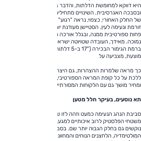
היא דווקא למחומשת הדלתות, והדבר בולט בחרטום הנמוך
ובסבכה האגרסיבית. השינויים מתחילים בקורה המרכזית, עיצובו
של החלק האחורי, כצפוי, נראה "רגוע" יותר, והתוצאה הכללית
זורמת ונעימה לעין. הסטיישן מעודנת יותר מההאצ'בק וכמובן
פחות ספורטיבית ממנה, ובגלל אורכה היא גם נראית מעט יותר
נמוכה. מאידך, העובדה שטויוטה ישראל הסתפקה בחישוקי "16
ברמת הגימור הבכירה ("17 ב-5 דלתות), וצביעה שונה לגג אינה
מוצעת, מצביעה על
כך מראה שלמרות ההצהרות, גם היצרן וגם היבואן חוששים
ללכת על כל קופת המראה הספורטיבי, ורוצים לשמור על קשר
ומחיר מושך גם עם הלקוחות המסורתיים.
תא נוסעים, בעיקר חלל מטען
סביבת הנהג הנעימה כמעט וזהה לזו שבגרסאות האחרות,
משטחי הפלסטיק לרוב איכותיים למגע, ועם זאת נמצאו משטחים
נוקשים גם בחלק הגבוה יותר שם. בסביבת הנהג בולטים מערך
המולטימדיה, הלחצנים הנוחים והמחוונים המוקרנים (רק במרכז