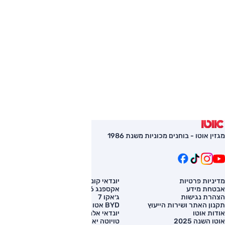
מגזין אוטו - בוחנים מכוניות משנת 1986
מדיניות פרטיות
יונדאי קונה
השוואת רכב
אבטחת מידע
אקספנג G6
רכב חדש
הצהרת נגישות
ג׳אקו 7
מחירון רכב
תקנון האתר ושירות הייעוץ
BYD אטו 3
מימון לרכב
אודות אוטו
יונדאי אלנטרה
אוטו השנה 2025
טויוטה יאריס קרוס