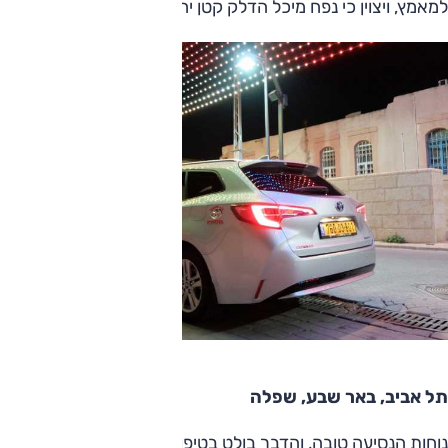
למאמץ, ויצוין כי נפח מיכל הדלק קטן יחסית (43 ליטר).
תל אביב, באר שבע, שפלה
נוחות הנסיעה טובה, והדבר בולט בטיפול בפסי האטה גדולים