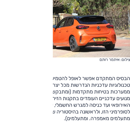
צילום: איתמר רותם
הבסיס המתקדם אפשר לאופל להטמיע בדור השישי של הקורסה
טכנולוגיות עדכניות הנדרשות מכל יצרנית גדולה כיום – החל
ממערכות בטיחות מתקדמות (ומתבקשות) בעידן המודרני, דרך
מנועים עדכניים העומדים בתקנות הזיהום המחמירות של האיחוד
האירופאי ועד כניסה למגרש החשמלי, עם גרסת e כל-חשמלית
לסופרמיני הזו, ולראשונה בהיסטוריה של המותג (בערך, אם
מתעלמים מאמפרה. ומתעלמים).