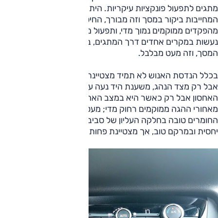
מתגים לתפעול פונקציות עיקריות. היתרון הוא בהפחתת הפעולות
המחייבות ביקור במסך וזה מבורך, החיסרן הוא בביצוע; חלק
מהפקדים ממוקמים נמוך מדי, ותפעול מערכות בטיחות והגדרות
נעשות במקרים אחדים דרך המתגים, במקרים אחרים רק דרך
המסך, וזה מעט מבלבל.
בכלל הנדסת האנוש לא תמיד מצטיינת: יש כניסה ללא מפתח
אבל רק מצד הנהג, משענת היד נעה על מסילה וניתן לגשת לתא
האחסון אבל רק כאשר היא במצב האחורי; פקדי ההילוכים
מאחורי ההגה ממוקמים רחוק מדי; מעט מדי שקעי USB. איכות
החומרים טובה בחלקה העליון של סביבת הנהג, עם פלסטיק שמן
יחסית ובמרקם טוב, אך מצטיינת פחות מגובה הברכיים ומטה.