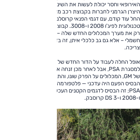
האירופאי וחסר יכולת לעשות את השינוי הנדרש באופל, עבר
היצרן הגרמני לחברות בקבוצת רכב מצליחה. שיתוף הפעולה
החל עוד קודם, עם דגמי הפנאי קרוסלנד X וגרנלנד X, זהים
טכנולוגית לפיג'ו 2008 ו-3008. קבוצת PSA העניקה לאופל לא
רק את מערך המכלולים החדש שלה – רצפות, מנועים, בסיס
חשמלי – אלא גם גב כלכלי איתן, זה בדיוק מה שאופל הייתה
צריכה.
אופל החלה לעבוד על הדור החדש של קורסה עוד לפני שעברה
למסגרת PSA, אבל לאחר מכן זנחה את הפלטפורמה הוותיקה
של GM, המכלולים על הפרק שונו, והתכנון החל מהתחלה.
הבסיס הפעם היה עדכני — פלטפורמה CMP (או EMP1) של
PSA; זה הבסיס לדגמים הקטנים העכשוויים של PSA: פיג‘ו 208
ו-2008 ו-DS 3 קרוסבק.