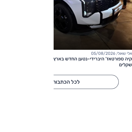
אלי שאולי, 05/08/2026
קיה ספורטאז' היברידי-נטען החדש בארץ – המחיר החל מ-220,000
שקלים
לכל הכתבות