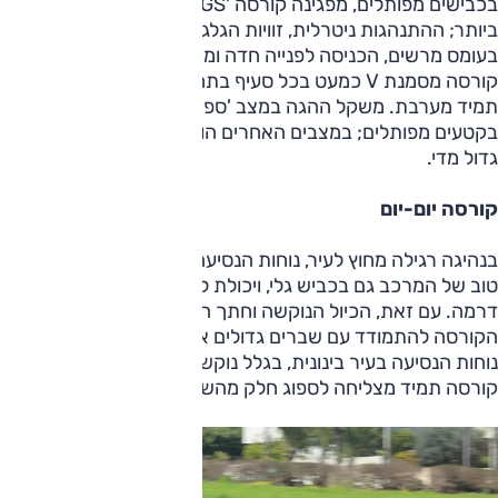
בכבישים מפותלים, מפגינה קורסה 'GS-ליין' יכולת מכובדת
ביותר; ההתנהגות ניטרלית, זוויות הגלגול מתונות, ריסון המרכב
בעומס מרשים, הכניסה לפנייה חדה ומהירה והאחיזה גבוהה.
קורסה מסמנת V כמעט בכל סעיף בתחום הדינמי, אך היא לא
תמיד מערבת. משקל ההגה במצב 'ספורט' טוב, ואתו יש להישאר
בקטעים מפותלים; במצבים האחרים הוא קל מדי והשטח המת
גדול מדי.
קורסה יום-יום
בנהיגה רגילה מחוץ לעיר, נוחות הנסיעה מוצלחת הודות לריסון
טוב של המרכב גם בכביש גלי, ויכולת לספוג שקעים גדולים ללא
דרמה. עם זאת, הכיול הנוקשה וחתך הצמיגים הנמוך מקשים על
הקורסה להתמודד עם שברים גדולים או כאלה עם שפה חדה.
נוחות הנסיעה בעיר בינונית, בגלל נוקשות בפעולת הבולמים, אך
קורסה תמיד מצליחה לספוג חלק מהשיבושים.