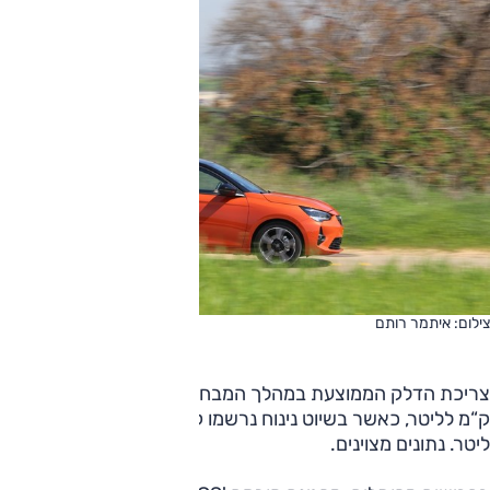
צילום: איתמר רותם
צריכת הדלק הממוצעת במהלך המבחן המאומץ עמדה על 13.5
ק“מ לליטר, כאשר בשיוט נינוח נרשמו קרוב ל-20 ק“מ על כל
ליטר. נתונים מצוינים.