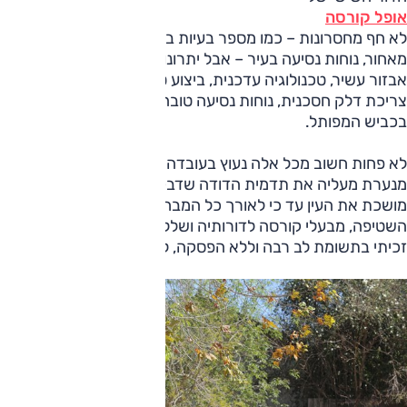
אופל קורסה
לא חף מחסרונות – כמו מספר בעיות בהנדסת אנוש, מרחב
מאחור, נוחות נסיעה בעיר – אבל יתרונותיו מרובים, ואלה כוללים:
אבזור עשיר, טכנולוגיה עדכנית, ביצוע טוב, ביצועים טובים מאוד,
צריכת דלק חסכנית, נוחות נסיעה טובה מחוץ לעיר ויכולת גבוהה
בכביש המפותל.
לא פחות חשוב מכל אלה נעוץ בעובדה שהקורסה החדשה
מנערת מעליה את תדמית הדודה שדבקה בה. הקורסה כל כך
מושכת את העין עד כי לאורך כל המבחן – בתחנת הדלק ובמתקן
השטיפה, מבעלי קורסה לדורותיה ושלל צעירים באיביזות FR –
זכיתי בתשומת לב רבה וללא הפסקה, לתגובות ולשאלות.