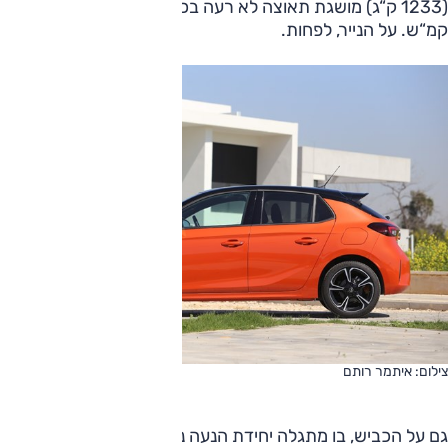
(1233 ק“ג) מושגת תאוצה לא רעה בכלל: 8.7 שניות ל-100
קמ“ש. על הנייר, לפחות.
צילום: איתמר רותם
גם על הכביש, בו מתגלה יחידת הנעה נמרצת ויעילה. המנוע