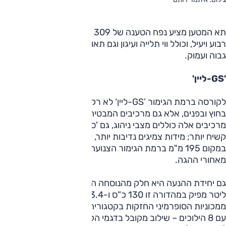
תא המטען מציע נפח הטענה של 309 ליטרים, הוא בעל מבנה
רבוע ויעיל, וכולל ווי תלייה ועיגון וגם תאורה. סף ההטענה מעט
גבוה ועמוק.
'GS-ליין'
לקורסה ברמת הגימור ’GS-ליין‘ לא רק פריטי עיצוב מלבבים
בחוץ ובפנים, אלא גם מרכיבים המבטיחים יותר בתחום הדינמי.
מרכיבים אלה כוללים מצבי ניהוג, גם 'ספורט'; בולמים בכיול
קשיח יותר; מידות צמיגים נדיבות יותר, עם רוחב של 205 מ“מ
במקום 195 מ"מ ברמת הגימור הצנועה יותר; גם פקדי הילוכים
מאחורי ההגה.
גם יחידת ההנעה היא חלק מהנוסחה הזו; מנוע הטורבו-בנזין 1.2
ליטר מפיק במהדורה זו 130 כ“ס ו-23.4 קג“מ - זו אחת
ממכוניות הסופרמיני החזקות בקטגוריה. יחד עם תיבה אוטומטית
עם 8 הילוכים – שילוב מקובל בדגמי הקבוצה – ומשקל קל יחסית