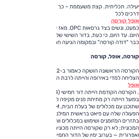
יעילה. תכליתית. קצת משעממת – כך ניתן היה לסכם מבחן
דרכים לכל
אופל קורסה
כמעט, ונשים בצד גרסאות OPC, מאז שהדגם הוצג ב-1982 ועד
היום. עד היום, כי כעת, בדור השישי של הסופרמיני של אופל, אין
כבר "דודה קורסה" ובמקומה הגיעה חתיכה מסובבת ראשים.
קורסה, אופל, קורסה
הקורסה הראשונה הושקה כאמור ב-1982, ובמהלך השנים
הצליחה למדי באירופה והייתה לרבת המכר של
אופל
. הקורסה הקודמת הייתה דור חמישי (2014) של הדגם, אך
בפועל הייתה רק מתיחת פנים מקיפה לדור הרביעי (2006) — זה
שתוכנן עם מכלולים של בעלת הבית, GM ובמסגרת שיתוף
הפעולה שלה עם פיאט בראשית המילניום. שנים של בעיות
בתזרים המזומנים ושימוש במכלולים וותיקים השפיעו על
המכונית; לא רק שקורסה הייתה מכונית עם תדמית מיושנת
ואפרורית — בערוב ימיו של הדור החמישי היא גם הייתה כזו