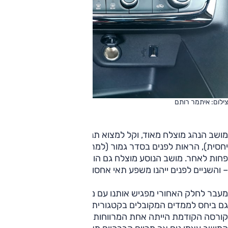
צילום: איתמר רותם
מושב הנהג מוצלח מאוד, וקל למצוא תנחת נהיגה טובה (נמוכה
יחסית), הראות לפנים בסדר גמור (למרות קו הגג הנמוך), קצת
פחות לאחר. מושב הנוסע מוצלח גם הוא וזה כולל עיגוני איזופיקס
– והשניים לפנים ייהנו משפע תאי אחסון ומקומות לבקבוקים.
מעבר לחלק האחורי מפגיש אותנו עם מרחב סביר-אך-לא-אדיר,
גם ביחס לממדים המקובלים בקטגורית הגודל הצנועה הזו. אופל
קורסה הקודמת הייתה אחת המרווחות בקבוצה – זו רק ”בסדר“.