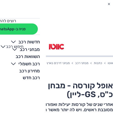
רוצים להת
פניה ב-WhatsApp
חדשות רכב
חיפוש רכב
+
-
מבחני רכב
השוואות רכב
רכב חשמלי
אוטו
כתבות
מבחני רכב
מבחני דרכים בארץ
אופל קורסה - מבחן דרכים (130 כ"ס, GS-ליין)
מחירון רכב
רכב חדש
אופל קורסה - מבחן דרכים (130
כ"ס, GS-ליין)
אחרי שנים של קורסות יעילות ואפורות הגיעה הקורסה הזו –
מסובבת ראשים. ויש לה יותר מאשר רק פנים יפות