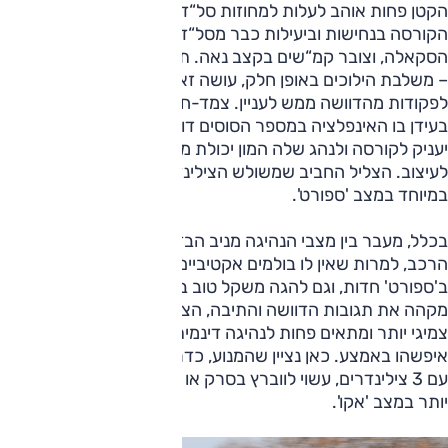
הקטן פחות אוהב לעלות למחוזות סל“ד גבוהים, אך הוא דוחף את
הקורסה בנחישות וביעילות כבר מסל“ד נמוך, הוא במיטבו במרכז
הסקאלה, וצובר קמ“שים בקצב נאה. תיבת ההילוכים טובה מאוד
– משלבת הילוכים באופן חלק, עושה זאת בזריזות וההיענות שלה
לפקודות מהדוושה ממש לעניין. צמד-חמד שאולי לא ירגש אתכם
בעידן בו האינפלציה במספר הסוסים דוהרת קדימה, אבל בהחלט
יעניק לקורסה ולנהג שלה המון יכולת מתי שצריך וייתן כיסוי
לעיצוב. הצליל החביב שמשולש הצילינדרים הזה מפיק רק מוסיף,
במיוחד במצב 'ספורט'.
בכלל, מעבר בין מצבי הנהיגה מניב הבדלים מורגשים בהתנהלות
הרכב, למרות שאין לו בולמים אקטיביים. תגובות הדוושה
ב'ספורט' חדות, וגם להגה משקל טוב במצב זה; מצב ’אקו‘
מקהה את תגובות הדוושה והתיבה, הצליל מתמתן וההגה הופך
צמיגי יותר ומתאים פחות לנהיגה דינמית; מצב 'רגיל' נמצא
איפשהו באמצע. כאן נציין שהמנוע, כדרכם של לא מעט מנועים
עם 3 צילינדרים, עשוי לווברץ בסרק או בסל“ד נמוך, וזה בולט
יותר במצב 'אקו'.