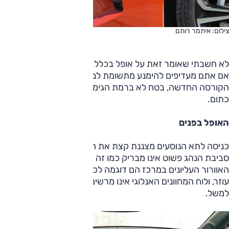
צילום: איתמר רותם
לא חשבתי שאומר זאת על אופל בכלל ועל קורסה בפרט, אבל
אם אתם מעדיפים להימנע מתשומת לב על הכביש, אל תקנו את
הקורסה החדשה, בטח לא ברמת הגימור הזו, בוודאי שלא בצבע
כתום.
האופל בפנים
כניסה לתא הנוסעים מצננת קצת את ההתלהבות. כלומר, עיצוב
סביבת הנהג פשוט אינו מבריק כמו זה של הרכב מבחוץ. פתחי
האוורור העליונים במרכז הם דוגמה לכך, הגוון הכל-שחור אינו
עוזר, ולוח המחוונים האנלוגי אינו מרשים כמו זה שבפיג'ו 208
למשל.