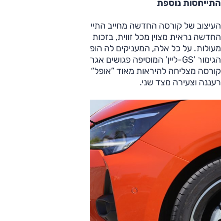
התייחסות נוספת
העיצוב של קורסה החדשה מחייב התייחסות נוספת. קורסה
החדשה נראית מצוין מכל זווית, בזכות קווים מדויקים ופרופורציות
מעולות. על כל אלה, המעניקים לה הופעה דינמית, מוסיפה רמת
הגימור 'GS-ליין' המוסיפה פגושים אגרסיביים ונועלת חישוקי "17.
קורסה מצליחה להיראות מאוד ”אופל“ מצד אחד, אבל גם מאוד
רעננה וצעירה מצד שני.