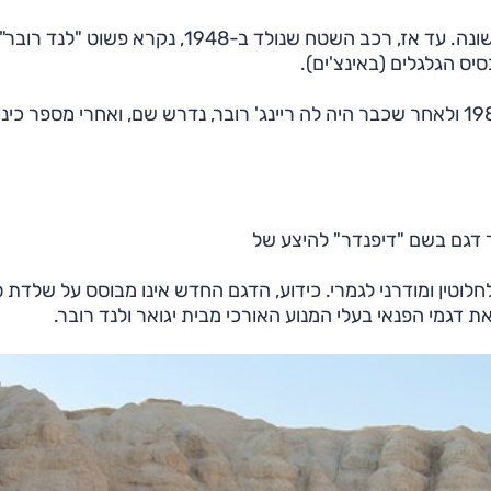
הופיע רק בסוף 1990, 42 שנים לאחר שהדגם הוצג לראשונה. עד אז, רכב השטח שנולד ב-1948, נקרא פשוט "לנד רוב
כאשר המבחר בלנד רובר גדל, עם הוספת דיסקברי ב-1989 ולאחר שכבר היה לה ריינג' רובר, נדרש שם, ואחרי מספר כי
ר דגם בשם "דיפנדר" להיצע של
חלוטין ומודרני לגמרי. כידוע, הדגם החדש אינו מבוסס על שלדת 