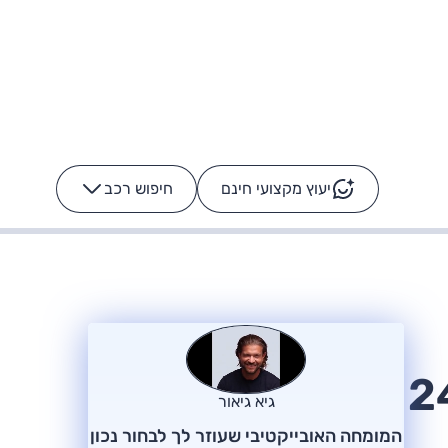
יעוץ מקצועי חינם
חיפוש רכב
+
-
ס: על מה נוסע
הרכב לא מתקלקל. המסך
כן
בחן דרכים (דיזל, 240
גיא גיאור
המומחה האובייקטיבי שעוזר לך לבחור נכון