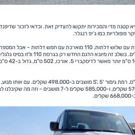
 קטנה מדי והמכירות יתקשו להצדיק זאת. וכדאי לזכור שדיפנדר
 פופולריות כמו ג'יפ רנגלר.
או 110 כבר אינם מסמנים את אורך בסיס הגלגלים באינצ'ים. בשלב זה מיובא הדגם החדש רק בגר
302 ס"מ – 23 ס"מ יותר מאשר לדיפנדר 110 המקורי, 10 ס"מ יותר מאשר לדיסקברי 5. אורכו, 502 ס"מ, ג
דיפנדר 110 מוצע עם מנוע דיזל 2.0 ליטר בגרסת 200 כ"ס, רמת גימור 'S', 5 מושבים ב-498,000 שקלים. עם אותו מנוע,
בהספק 240 כ"ס וברמת הגימור 'SE', המחיר הוא 570,000 שקלים, ו-585,000 שקלים ל-7 מושבים – וזה 