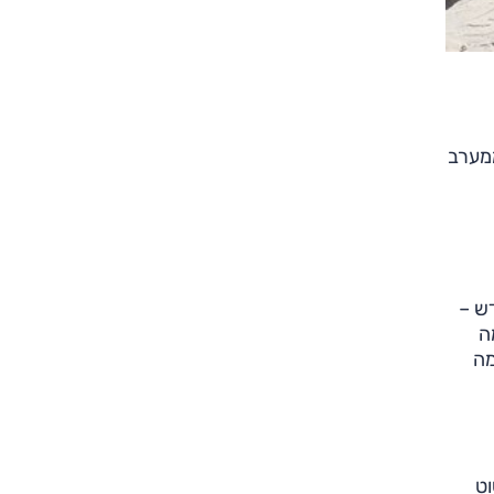
ממערב
דש –
ה
מה
וט