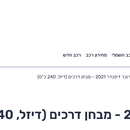
טויוטה ראב 4, קיה
ב חשמלי
מחירון רכב
רכב חדש
רכבי הסלב
ספורטאז' לונג ויונדאי
"הצל"
טוסון לונג ראש בראש: על
הנייר ועל הכביש
דר 2021 - מבחן דרכים (דיזל, 240 כ"ס)
לנד רובר דיפנדר 2021 - מ