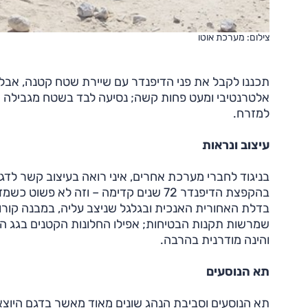
צילום: מערכת אוטו
תכננו לקבל את פני הדיפנדר עם שיירת שטח קטנה, אבל כ
אלטרנטיבי ומעט פחות קשה; נסיעה לבד בשטח מגבילה א
למזרח.
עיצוב ונראות
בניגוד לחברי מערכת אחרים, איני רואה בעיצוב קשר לדג
בהקפצת הדיפנדר 72 שנים קדימה – וזה ל
בדלת האחורית האנכית ובגלגל שניצב עליה, במבנה קור
שמרשות תקנות הבטיחות; אפילו החלונות הקטנים בגג הג
והינה מודרנית בהרבה.
תא הנוסעים
תא הנוסעים וסביבת הנהג שונים מאוד מאשר בדגם היוצא,