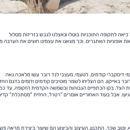
יאה לתקופה התוכניות בוטלו ונאצלנו לגבש בזריזות מסלול
ת אופציות האתגרים. וכך מצאנו את עצמינו חוצים את הערבה 
מי דיסקברי קודמים. לטעמי, מעצבי לנד רובר עשו מלאכה נאה
א פשוט כשמדובר באייקון. הם הצליחו לשמר מוטיבים קודמים ודומים בדגם הח
ות הצד, בקו הכתפיים הגבוהות ובשמשה הקדמית הזקופה, עד כמ
יעו. אבל בעוד האחוריים אומרים "רטרו", החזית "מסתכלת" קדי
 וטוב שכך. התכנון, העיצוב והביצוע הם שיעור ביצירת מראה פש