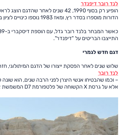
לנד רובר דיפנדר
הדורות מוספרו בסדר רץ, ומאז 1983 נוספו כינויים לציון בסיס הגלגלים (באינצ'ים).
התייצבו הבריטים על "דיפנדר".
דגם חדש לגמרי
שלוש שנים לאחר הפסקת ייצורו של הדגם המיתולוגי, חז
לנד רובר
– וכמו שהבטיחו אנשי היצרן לפני הרבה שנים, הוא שונה ל
אלא על גרסת X הקשוחה של פלטפורמת D7 המשמשת את דגמי הפנאי בעלי המנוע האורכי מבית יגואר ולנד רובר.