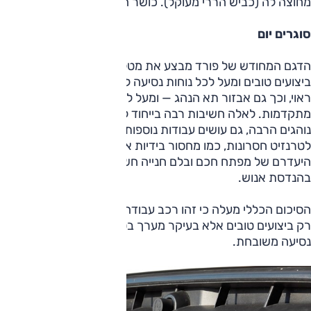
מחוצה לה (כביש הררי מעוקל). כושר התמרון בעיר בהחלט טוב.
סוגרים יום
הדגם המחודש של פורד מבצע את מטלות הנהיגה היטב, עם
ביצועים טובים ומעל לכל נוחות נסיעה לדוגמה. הוא עשוי באופן
ראוי, וכך גם אבזור תא הנהג — ומעל לכל יש לו מערכות בטיחות
מתקדמות. לאלה חשיבות רבה בייחוד לנהגי מסחריות, שגם
נוהגים הרבה, גם עושים עבודות נוספות כמו פריקה וטעינה. יש
לטרנזיט חסרונות, כמו מחסור בידיות אחיזה בתא הנהג והמטען,
היעדרם של מפתח חכם ובלם חנייה חשמלי, פה ושם עניינים
בהנדסת אנוש.
הסיכום הכללי מעלה כי זהו רכב עבודה מוצלח מאוד, המציע לא
רק ביצועים טובים אלא בעיקר מערך בטיחות עכשווי ונוחות
נסיעה משובחת.