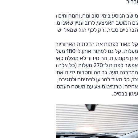
וברור.
מושב הנוסע בימין טוב ונוח, והמרווחים העומדים לרשותו טובים.
גם המושב האמצעי, לרוב עניין שאינו מבוצע טוב, נוח, מרווח
הברכיים סביר, ורק לכף רגל שמאל יש הגבהה קלה.
קל מאוד לפתוח את הדלתות האחוריות ולקבע אותן ב־90
מעלות. קל גם לפתוח אותן ל־180 מעלות, אלא שבמצב זה הן
אינן מקובעות, וזה סידור לא מוצלח כאשר יש רוח, למשל. אי
אפשר לפתוח ל־270 מעלות (כל אלה נמצאים בגרסת ה־5 טון).
המדרגה מעט גבוהה וחסרות ידיות אחיזה. לטרנזיט דלת בכל
צד, קל מאוד להניען לפתיחה ולסגירה, ובכל צד מדרגה וידית
אחיזה. טרנזיט מוצע עם משטח העמסה בשחור, ויש לו נקודות
עיגון בבסיס.