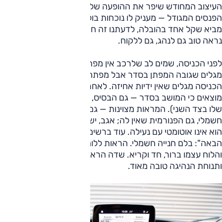
העיצוב המחודש שיפר את ההופעה של הטרנזיט — בייחוד צביר
הפנסים המגודל — מעניק לו נוכחות בולטת יותר, ולמרות שזה לא
מביא שקל אחד בהובלה, לדעתנו זה חשוב. כי דגם שנראה טוב,
נראה טוב גם לנהג, גם ללקוח.
לפני הכניסה, שמים לב שלרכב אין מפתח חכם; לקראת כניסה,
מגלים שגובה המפתן בסדר אבל מפתח הדלת לא גדול; עם
הכניסה מגלים שאין ידיות אחיזה. לאחר ההתארגנות במושב,
מוצאים כי המושב בסדר — גם הבסיס, גם המסעד (שההקשחה
שלו בצד השני). המראות מצוינות — גם הראשית שיש לה כיוון
חשמלי, גם הפנורמית שאין לה; אגב, יש קיפול חשמלי למראות,
הוא אינו אוטומטי עם נעילה. עוד ברשימת "נא להוסיף בפעם
הבאה": בלם חנייה חשמלי. הראות ללוח המחוונים טובה מאוד,
והלוח עצמו ברור, חד וקריא. שדה הראייה לפנים נטול הפרעות,
ותנוחת הנהיגה טובה מאוד.