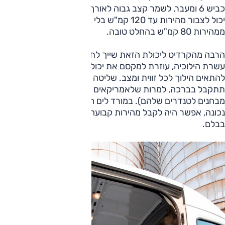
כביש 6 ומעבר, לשמר קצב גבוה לאורך זמן. במעלה הררי הוא
יכול לצבור מהירות עד 120 קמ"ש בלי בעיה, ויכולת העקיפה שלו
ממהירות 80 קמ"ש בהחלט טובה.
הרבה מהקרדיט ליכולת הזאת שייך לתיבה. ובכן, תיבה זו, על
עשרת הילוכיה, עוזרת למקסם את יכולת המנוע, ומאפשר
להתאים הילוך לכל זווית ומצב. שליטה ידנית מתוכננת טוב יותר
תתקבל בברכה, למרות שלאמריקאים יש בעיה עם זה (וראו
מבחנים לטנדרים שלהם). במורד לים המלח, עם בחירת הילוך
נכונה, אפשר היה לקבל מהירות קבועה וללא שימוש כלשהו
בבלם.