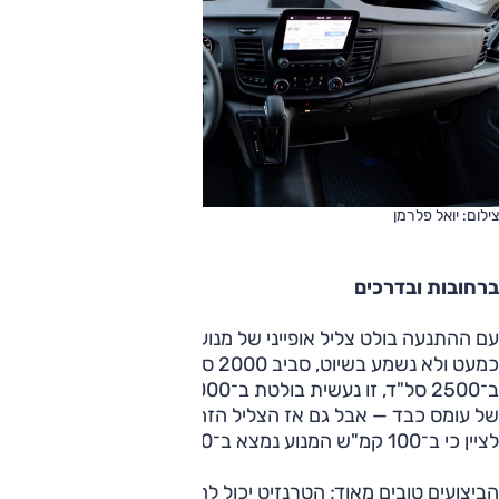
צילום: יואל פלרמן
ברחובות ובדרכים
עם ההתנעה בולט צליל אופייני של מנוע דיזל, אבל בנסיעה הוא
כמעט ולא נשמע בשיוט, סביב 2000 סל"ד. הוא מפגין נוכחות
ב־2500 סל"ד, זו נעשית בולטת ב־3000 סל"ד — מצבים זמניים
של עומס כבד — אבל גם אז הצליל הזה אינו מפריע. זה המקום
לציין כי ב־100 קמ"ש המנוע נמצא ב־1750 סל"ד.
הביצועים טובים מאוד; הטרנזיט יכול להגיע בקלות למהירות