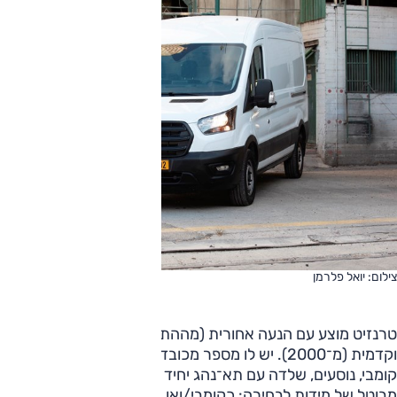
צילום: יואל פלרמן
טרנזיט מוצע עם הנעה אחורית (מההתחלה), כפולה (מ־1977)
וקדמית (מ־2000). יש לו מספר מכובד של גרסאות מרכב — ואן,
קומבי, נוסעים, שלדה עם תא־נהג יחיד או כפול — ומספר לא
מבוטל של מידות לבחירה: כקומבי/ואן יש לו 3 בסיסי גלגלים, 5