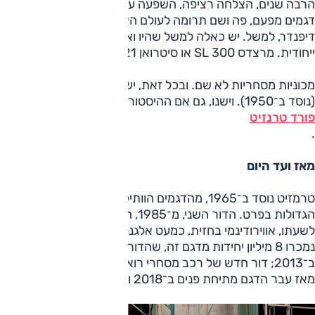
הרבה שנים, הצלחה רציפה, השפעה על אחרים, התרפקות על
דגמים מפעם, פה ושם תרומה לעולם האוטומוטיבי. לנד רובר
דיפנדר, למשל. יש כאלה למשל שהיו ואינם, אבל השאירו מורשת
ייחודית. מרצדס 300 SL או סיטרואן DS21, לדוגמא.
מכוניות מסחריות לא שם. ובכל זאת, ישנו פולקסווגן טרנספורטר
(נוסד ב־1950). וישנו, גם אם ההיסטוריה שלו עשירה פחות,
פורד טרנזיט
.
מאז ועד היום
טרמזיט נוסד ב־1965, מהדגמים הוותיקים בכלל, הכי במסחריות
הגדולות בפרט. הדור השני, מ־1985, הביא עיצוב מתקדם ביותר
לשעתו, אווירודינמי בחזית, כמעט אלגנטי היינו אומרים. עד היום
נמכרו 8 מיליון יחידות מדגם זה, שהדור השישי שלו הוצג
ב־2013; דור חדש של רכב מסחרי רואה אור כל 12 שנים בערך.
מאז עבר הדגם מתיחת פנים ב־2018 וחודש לקראת 2020.