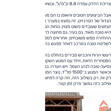
צריכת הדלק עמדה 8.8 ק"מ/ל', ובשיוט הייתה 10.2 ק"מ/ל'.
אבל הביצועים הטובים והאופן בו הם מוגשים הוא לא הסיפור
הגדול של הטרנזיט. זה נמצא במערך המתלים, הכולל בולמי
זעזועים שעובדים פשוט מצוין. נוחות הנסיעה שהרכב מעניק לנהג
היא טובה מאוד, גם בעיר, גם מחוצה לה. שיכוך הכיווץ ושיכוך
ההחזרה ממש משובחים, אחראים לספיגת מהמורות טובה,
לשליטה טובה במרכב לאחר מפגש בהם.
רעשי הרוח והכביש סבירים בהחלט בהינתן המבנה הבסיסי של
המסחרית הזאת, ויחד עם המנוע השקט ביחס, מעניקים איכות
נסיעה טובה לנהג העמל. ויש הערה: במהירות של 80 קמ"ש
וכאשר המנוע ב־1500 סל"ד, נוצר המהום בתא הנהג; זה קורה
רק אז, רק בשילוב הזה, וזה קרה לפחות ברכב בו נהגנו. עם זאת,
שילוב כזה נמשך פרק זמן קצר.