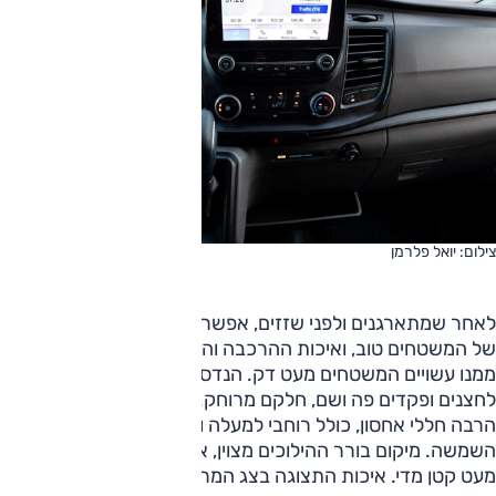
צילום: יואל פלרמן
לאחר שמתארגנים ולפני שזזים, אפשר לבחון את השאר. המרקם
של המשטחים טוב, ואיכות ההרכבה והגימור גם. עם זאת, החומר
ממנו עשויים המשטחים מעט דק. הנדסת האנוש לא מתעלה —
לחצנים ופקדים פה ושם, חלקם מרוחק. כנדרש, יש בתא הנהג
הרבה חללי אחסון, כולל רוחבי למעלה וגם במשטח לפני
השמשה. מיקום בורר ההילוכים מצוין, אבל הפקד לתפעול ידני
מעט קטן מדי. איכות התצוגה בצג המרכזי טובה, והוא נהיר