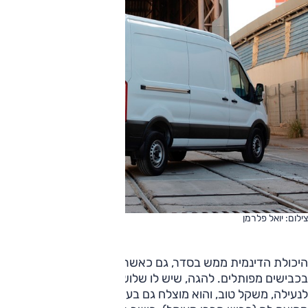
צילום: יואל פלרמן
היכולת הדינמית ממש בסדר, גם כאשר נוהגים מהר מדי
בכבישים מפותלים. להגה, שיש לו שלושה סיבובים מנעילה
לנעילה, משקל טוב, והוא מוצלח גם בעיר (קווי חלוקה, תמרון) וגם