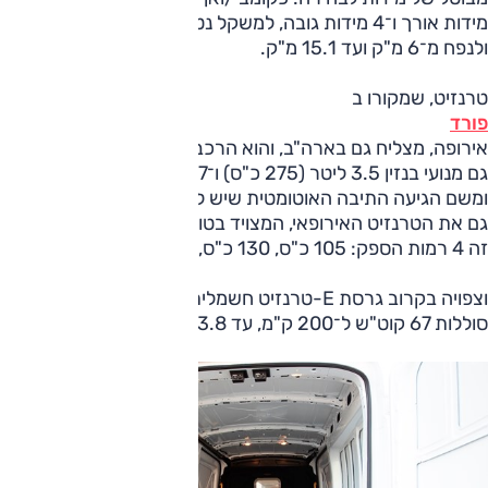
מידות אורך ו־4 מידות גובה, למשקל נטו עד 2.1 טון (מכ"מ 5 טון)
ולנפח מ־6 מ"ק ועד 15.1 מ"ק.
טרנזיט, שמקורו ב
פורד
אירופה, מצליח גם בארה"ב, והוא הרכב הנמכר מסוגו. לכן יש לו
גם מנועי בנזין 3.5 ליטר (275 כ"ס) ו־3.7 ליטר V6 (375 כ"ס) —
ומשם הגיעה התיבה האוטומטית שיש לה 10 הילוכים ומשרתת
גם את הטרנזיט האירופאי, המצויד בטורבו־דיזל 2.0 ליטר. למנוע
זה 4 רמות הספק: 105 כ"ס, 130 כ"ס, 170 כ"ס, 185 כ"ס.
וצפויה בקרוב גרסת E-טרנזיט חשמלית: 270 כ"ס ו־43.8 קג"מ,
סוללות 67 קוט"ש ל־200 ק"מ, עד 13.8 מ"ק, 1945 ק"ג מטען.