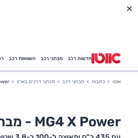
פריט מהיר
חדשות רכב
מבחני רכב
השוואות רכב
רכ
באיזה רכב פנאי נוסעת
אגם בוחבוט?
אוטו
כתבות
מבחני רכב
מבחני דרכים בארץ
 X Power
MG4 X Power - מבחן דרכים