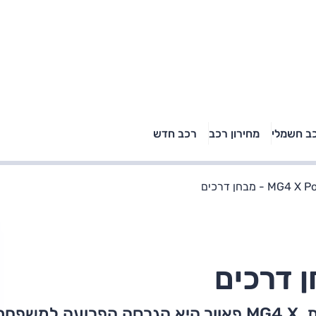
טויוטה ראב 4, קיה
ב חשמלי
מחירון רכב
רכב חדש
רכבי הסלב
ספורטאז' לונג ויונדאי
"הצל"
טוסון לונג ראש בראש: על
הנייר ועל הכביש
MG4 - מבחן דרכים
עם 435 כ"ס ותאוצה ל-100 ב-3.8 שניות, MG4 X פאוור היא הגרסה הפרועה למ