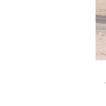
צילום: רונן טופלברג
צילום: רונן טופלברג