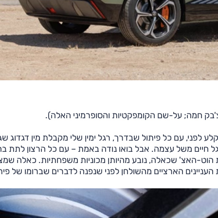
צ'בק חמה; על-שם הקומפקטיות והסופרמיני האלה).
לפני, עם כל פיתול שבדרך, רגל ימין שלי מקבלת מין דגדוג שג
ל חיים משל עצמה. אבל בואו נודה באמת – עם כל הרצון לתת ב
ת הוט-האצ' שכאלה, נובע מהיותן מכוניות משפחתיות. כאלה שמצ
עניינים הארציים מהשולחן לפני שנפנה לדברים שברומו של פיתו