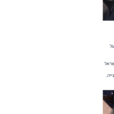
ן על
 עם תחילת היבוא לישראל
ל 520 ק"מ הנקראת 'X ריינג'' ושנייה,