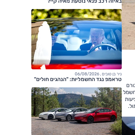
באיזה רכב פנאי נוסעת מאיה קיי?
ניר בן טובים , 06/08/2026
טראמפ נגד החשמליות: "הנהגים חולים"
ורם
חשמל
יעות
ל.