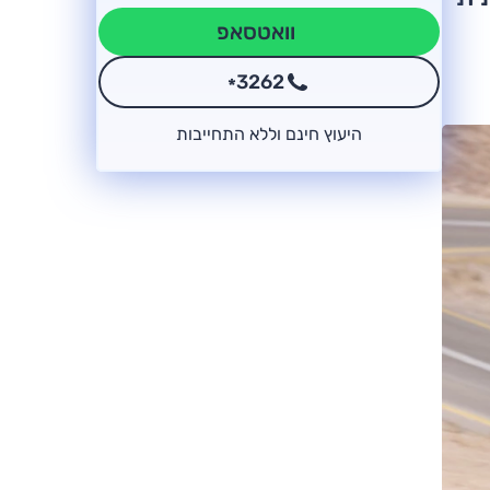
וואטסאפ
3262
*
היעוץ חינם וללא התחייבות