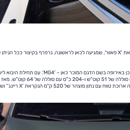
כיוון ש-MG4 לא חדשה בישראל, זו רק הגרסה הזו שנקראת 'X פאוור', שמגיעה לכאן לראשונה, נרפרף בקיצור ככל הנית
היא נחשפה בסין ביוני 2022 בשם 'מולאן', וחודש לאחר מכן באירופה בשם הדגם המוכר כאן – 'MG4'.
במאי 2023 הוצעה המכונית בשתי גרסאות: 170 כ"ס עם סוללה של 51 קוט"ש ו-204 כ"ס עם סוללה של 64 קוט"ש. מאז
הופסק שיווק הגרסה הבסיסית ונוספו שתיים אחרות: גרסה ארוכת טווח עם נתון מוצהר ש