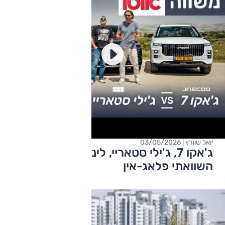
יואל שוורץ | 03/05/2026
ג'אקו 7, ג'ילי סטאריי, לינק&קו 01 - מבחן
השוואתי פלאג-אין