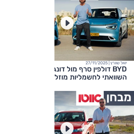
יואל שוורץ | 27/11/2025
BYD דולפין סרף מול דונגפנג בוקס – מבחן
השוואתי לחשמליות מוזלות