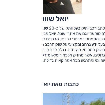
יואל שוורץ
כתב רכב ותיק בעל וותק של כ-20 שנים בתחום! ערך את אתר
'מוטוקאר' וגם את אתר 'אוטו'. יואל מביא עימו לצוות 'אוטו' ניסיון
רב ומתמחה במבחני דרכים, מבחנים השוואתיים מרובי כלי רכב,
בעל ידע נרחב ומקצועי על שוק הרכב הישראלי, וצרכנות רכב
בשוק המקומי. חוץ מזה, נגלה לכם כי מדובר בחובב טנדרים
גדולים, אשר מחזיק אלפא רומיאו מזדקנת שמשמשת כרכב
יומיומי ומתרגש מכל אמריקאית גדולה.
כתבות מאת יואל שוורץ