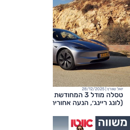
יואל שוורץ | 28/12/2025
טסלה מודל 3 המחודשת - מבחן דרכים
(לונג ריינג׳, הנעה אחורית)