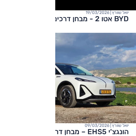
יואל שוורץ | 19/03/2026
BYD אטו 2 - מבחן דרכים (פלאג-אין)
יואל שוורץ | 09/03/2026
הונגצ'י EHS5 – מבחן דרכים (לונג ריינג׳)