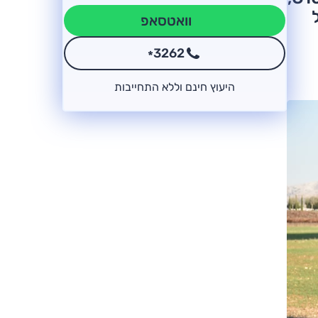
וואטסאפ
3262
*
היעוץ חינם וללא התחייבות