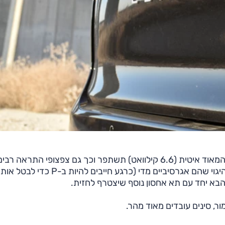
וכך, בדומה לדגמים רבים המגיעים מסין, הטעינה הביתית המאוד איטית (6.6 קילוואט) תשתפר וכך גם צפצופי התראה רבי
וחוסר האפשרות לבטל לאחר תחילת נסיעה את תיקוני ההיגוי שהם אגרסיביים מדי (כרגע חייבים להיות ב
 הבא יחד עם תא אחסון נוסף שיצטרף לחזית.
ור, סינים עובדים מאוד מהר.