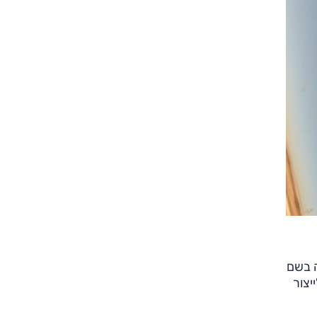
נית חברה בשם
 לייצור