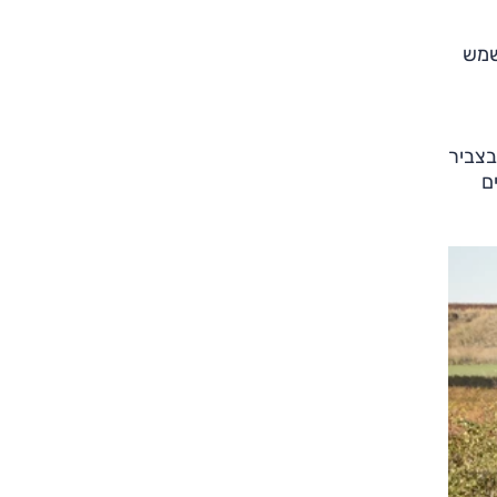
בנזין משמש
ה (ולא בצביר
ם