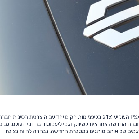
תאגיד סטלנטיס שנוסד בינואר 2021 דרך מיזוג FCA ו-PSA השקיע 21% בליפמוטור, הקים יחד עם היצרנית הסי
ור אינטרנשיונל', בו יש לו שליטה מלאה (51%). החברה החדשה אחראית לשיווק דגמי ליפמוטור ברחבי העולם, גם
באה את מותגי FCA ומייבאת כיום דגמים של אותם מותגים במסגרת החדשה, נבחרה להיות נציגת