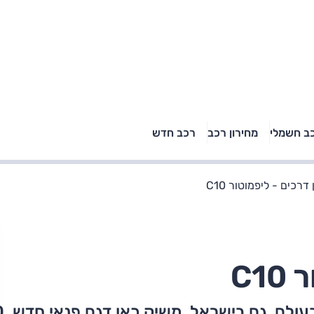
טויוטה ראב 4, קיה
ב חשמלי
מחירון רכב
רכב חדש
רכבי הסלב
ספורטאז' לונג ויונדאי
"הצל"
טוסון לונג ראש בראש: על
הנייר ועל הכביש
דרכים - ליפמוטור C10
C1