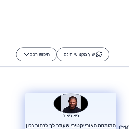
יעוץ מקצועי חינם
חיפוש רכב
+
-
ס: על מה נוסע
הרכב לא מתקלקל. המסך
כן
גיא גיאור
המומחה האובייקטיבי שעוזר לך לבחור נכון
המותג הסיני ליפמוטור יצא לדרך חדשה בעולם, גם בישראל, משיק כאן דגם פנאי חדש. C10,