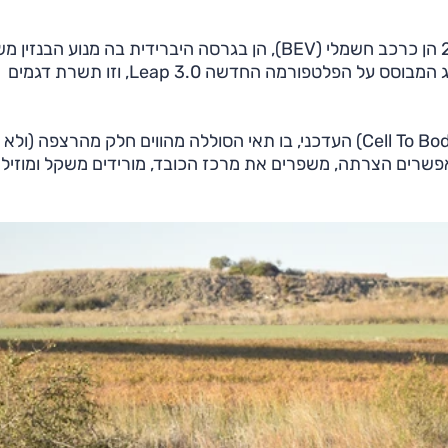
אותו C10, דגם פנאי בגודל בינוני (D-SUV) הוצג ב-2023 הן כרכב חשמלי (BEV), הן בגרסה היברידית בה מנוע ה
כמאריך-טווח (EREV). דגם זה הוא ראשון בין דגמי המותג המבוסס על הפלטפורמה החדשה Leap 3.0, וזו תשרת דגמים
העיקר בפלטפורמה זו הוא מבנה 'תא לגוף' (CTB; ר"ת Cell To Body) העדכני, בו תאי הסוללה מהווים חלק מהרצפ
פשרים הצרתה, משפרים את מרכז הכובד, מורידים משקל ומוזילי