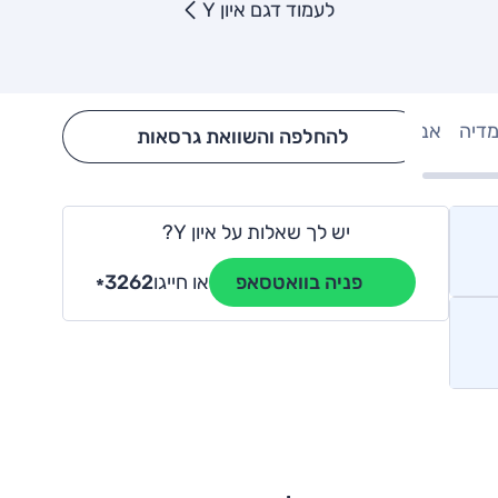
לעמוד דגם איון Y
מדיה
אבזור
Hide config section
להחלפה והשוואת גרסאות
יש לך שאלות על איון Y?
או חייגו
3262
פניה בוואטסאפ
*