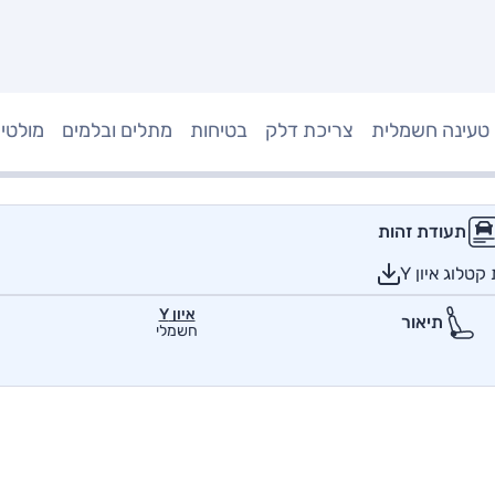
טעינה חשמלית
צריכת דלק
בטיחות
מתלים ובלמים
מולטי
תעודת זהות
טלוג איון Y
איון Y
תיאור
חשמלי