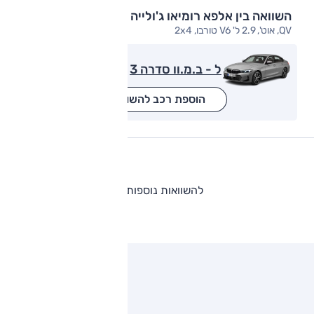
השוואה בין אלפא רומיאו ג'ולייה
QV, אוט', 2.9 ל' V6 טורבו, 2x4
ל - ב.מ.וו סדרה 3
הוספת רכב להשוואה
להשוואות נוספות
ותגים מתחרים