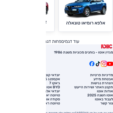
אלפא רומיאו סטלביו
אלפא רומיאו טונאלה
עוד דגמים
פחות דגמים
מגזין אוטו - בוחנים מכוניות משנת 1986
מדיניות פרטיות
יונדאי קונה
השוואת רכב
אבטחת מידע
אקספנג G6
רכב חדש
הצהרת נגישות
ג׳אקו 7
מחירון רכב
תקנון האתר ושירות הייעוץ
BYD אטו 3
מימון לרכב
אודות אוטו
יונדאי אלנטרה
אוטו השנה 2025
טויוטה יאריס קרוס
לעבוד באוטו
סקודה אוקטביה
צור קשר
טויוטה ראב 4