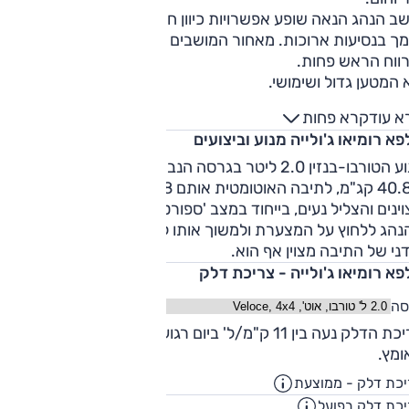
ב הנהג הנאה שופע אפשרויות כיוון חשמליות, אך אינו מספיק
ך בנסיעות ארוכות. מאחור המושבים נוחים, מרווח הרגליים נאה
רווח הראש פחות.
המטען גדול ושימושי.
א עוד
קרא פחות
א רומיאו ג'ולייה מנוע וביצועים
מנוע הטורבו-בנזין 2.0 ליטר בגרסה הנב
ו-40.8 קג"מ, לתיבה האוטומטית אותם 8 הילוכים. הביצועים בפועל
ינים והצליל נעים, בייחוד במצב 'ספורט'. זה מנוע עם אופי שמבק
נהג ללחוץ על המצערת ולמשוך אותו לטורים גבוהים. התפעול
ני של התיבה מצוין אף הוא.
א רומיאו ג'ולייה - צריכת דלק
סה
צריכת הדלק נעה בין 11 ק"מ/ל' ביום רגוע ל-7.9 ק"מ/ל' במבחן
ומץ.
כת דלק - ממוצעת
12.3
ק"מ/ליט
כת דלק בפועל
10
ק"מ/ליט