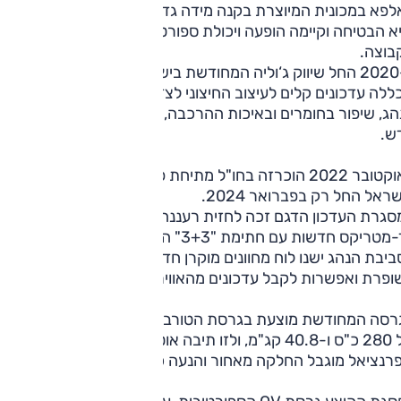
באלפא במכונית המיוצרת בקנה מידה גדול (להבדיל מ-8C ו-4C),
יא הבטיחה וקיימה הופעה ויכולת ספורטיבית שתתחרה במובילות
בוצה.
ב-2020 החל שיווק ג‘וליה המחודשת בישראל, לאחר מתיחת פנים
לה עדכונים קלים לעיצוב החיצוני לצד שינויים בעיצוב סביבת
הג, שיפור בחומרים ובאיכות ההרכבה, כמו גם מערך מולטימדיה
ש.
באוקטובר 2022 הוכרזה בחו"ל מתיחת פנים שניה לג'וליה, ששיווק
ראל החל רק בפברואר 2024.
סגרת העדכון הדגם זכה לחזית רעננה הכוללת את יחידות תאור
טריקס חדשות עם חתימת "3+3" החדשה של אלפא.
יבת הנהג ישנו לוח מחוונים מוקרן חדש, מערכת מולטימדיה
ופרת ואפשרות לקבל עדכונים מהאוויר.
הגרסה המחודשת מוצעת בגרסת הטורבו-בנזין 2.0 ליטר עם ת
של 280 כ"ס ו-40.8 קג"מ, ולזו תיבה אוטומטית עם 8 הילוכים,
פרנציאל מוגבל החלקה מאחור והנעה כפולה.