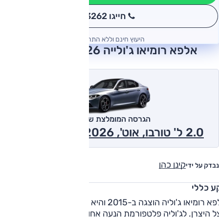
חייגו 3262
*
היעוץ חינם וללא התחייבות
אלפא רומיאו ג'ולייה 2026 חוות דעת
הגרסה המומלצת של אוטו
2.0 ל' טורבו, אוט', Veloce, 4x4 2026
קינן כהן
נבדק על ידי
ע כללי
אלפא רומיאו ג'וליה הוצגה ב-2015 והיא הרבה יותר מאשר "עוד 
ל היצרן. לג'וליה פלטפורמת הנעה אחורית - לראשונה מזה שנים