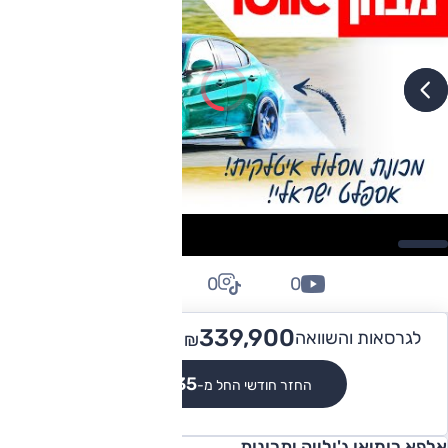
0
0
0
729,990
339,900 -
לגרסאות והשוואה
₪
₪
₪3,135
החזר חודשי החל מ-
אלפא רומיאו ג'ולייה יתרונות