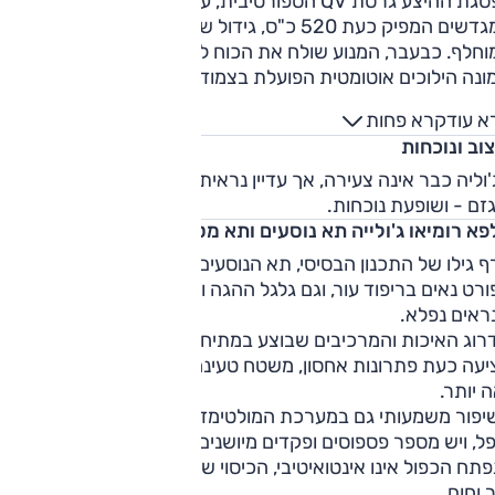
בפסגת ההיצע גרסת QV הספורטיבית, עם מנוע 2.9 ליטר V6 כפול
המגדשים המפיק כעת 520 כ"ס, גידול של 10 כ"ס ביחס לדגם
וחלף. כבעבר, המנוע שולח את הכוח לגלגלים האחוריים דרך תיב
ונה הילוכים אוטומטית הפועלת בצמוד לדיפרנציאל מוגבל החלקה
א עוד
קרא פחות
וב ונוכחות
וליה כבר אינה צעירה, אך עדיין נראית נפלא: אגרסיבית ולא באופ
זם - ושופעת נוכחות.
פא רומיאו ג'ולייה תא נוסעים ותא מטען
 גילו של התכנון הבסיסי, תא הנוסעים מושך בעיצובו בזכות מושב
רט נאים בריפוד עור, וגם גלגל ההגה ופקדי ההילוכים מאחוריו
ראים נפלא.
רוג האיכות והמרכיבים שבוצע במתיחות הפנים בולט – והקונסול
עה כעת פתרונות אחסון, משטח טעינה לסלולרי ובורר ההילוכים
 יותר.
יפור משמעותי גם במערכת המולטימדיה החדשה. אולם לא הכל
ל, ויש מספר פספוסים ופקדים מיושנים פה ושם. תפעול הגג
תח הכפול אינו אינטואיטיבי, הכיסוי שלו דקיק והוא מכניס שפע
 וחום.