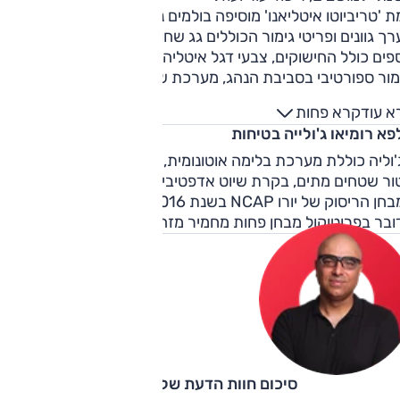
 'טריביוטו איטליאנו' מוסיפה בולמים נשלטים-אלקטרונית, ובנוס
ך גוונים ופריטי גימור הכוללים גג שחור, חבילת השחרה לחלקים
פים כולל החישוקים, צבעי דגל איטליה על המראות, דיפון עור
ימור ספורטיבי בסביבת הנהג, מערכת שמע משודרגת של הרמן
ון ועוד.
א עוד
קרא פחות
א רומיאו ג'ולייה בטיחות
וליה כוללת מערכת בלימה אוטונומית, התרעה ותיקון סטייה מנתיב
ור שטחים מתים, בקרת שיוט אדפטיבית ועוד. אלפא ג'וליה נבדק
במבחן הריסוק של יורו NCAP בשנת 2016 וזכתה ל-5 כוכבים - 
ובר בפרוטוקול מבחן פחות מחמיר מזה המקובל כיום.
סיכום חוות הדעת של קינן כהן