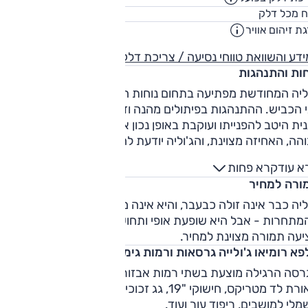
58
ח מכל דלק
ליט
ת זיהום אוויר
5
דע והשוואת טווחי נסיעה / צריכת דלק
חות והתנהגות
וליה המחודשת מפתיעה בתחום נוחות הנסיעה, ומתמודדת היטב ע
 הכביש. ההתנהגות בפיתולים מהנה וזורמת. ההגה מהיר, המכוני
ית היטב להפנייתו ועוקבת באופן נכון אחר קו הפנייה. היכולת
הה, האחיזה מצוינת, והג'וליה יודעת להדק קו תחת לחץ באופן צפו
פילו לפסוע קלות. חבל רק שבקרת היציבות קוטעת את הכיף ואינ
א עוד
קרא פחות
תנת לניתוק. מערכת בלמים טובה ומדויקת משלימה מערך דינאמי
ורה למחיר
שים.
ליה כבר אינה זולה כבעבר, והיא אינה מודרנית כמו חלק
תחרות - אבל היא שופעת אופי ותחושות ספורטיביות, ועדיין
יעה תמורה מצוינת למחיר.
א רומיאו ג'ולייה גרסאות ורמות גימור
סה הרגילה מוצעת בשתי רמות אבזור. הראשונה, 'ולוצ'ה', כוללת
תאורת לד מטריקס, חישוקי "19, גג זכוכית, מפתח חכם, תפעול
לי למושבים, ריפוד עור ועוד.