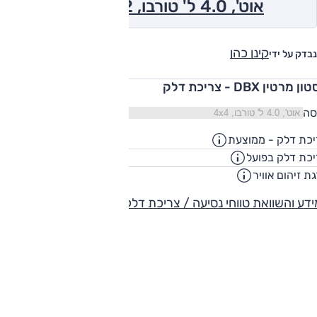
אוט', 4.0 ל' טורבו, 4x4 2022
קינן כהן
נבדק על ידי
 מרטין DBX - צריכת דלק
סה
כת דלק - ממוצעת
7
ק"מ/ליט
כת דלק בפועל
5.7
ק"מ/ליט
ת זיהום אוויר
-
דע והשוואת טווחי נסיעה / צריכת דלק