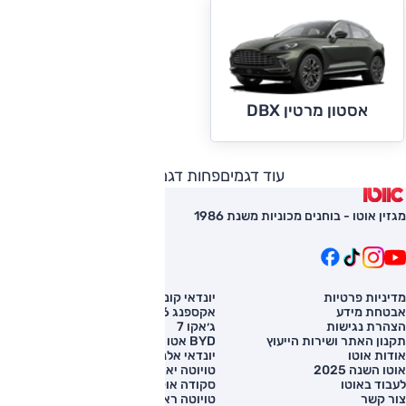
אסטון מרטין DBX
עוד דגמים
פחות דגמים
מגזין אוטו - בוחנים מכוניות משנת 1986
מדיניות פרטיות
יונדאי קונה
השוואת רכב
אבטחת מידע
אקספנג G6
רכב חדש
הצהרת נגישות
ג׳אקו 7
מחירון רכב
תקנון האתר ושירות הייעוץ
BYD אטו 3
מימון לרכב
אודות אוטו
יונדאי אלנטרה
אוטו השנה 2025
טויוטה יאריס קרוס
לעבוד באוטו
סקודה אוקטביה
צור קשר
טויוטה ראב 4