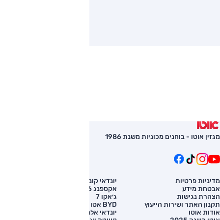
מגזין אוטו - בוחנים מכוניות משנת 1986
מדיניות פרטיות
יונדאי קונה
השוואת רכב
אבטחת מידע
אקספנג G6
רכב חדש
הצהרת נגישות
ג׳אקו 7
מחירון רכב
תקנון האתר ושירות הייעוץ
BYD אטו 3
מימון לרכב
אודות אוטו
יונדאי אלנטרה