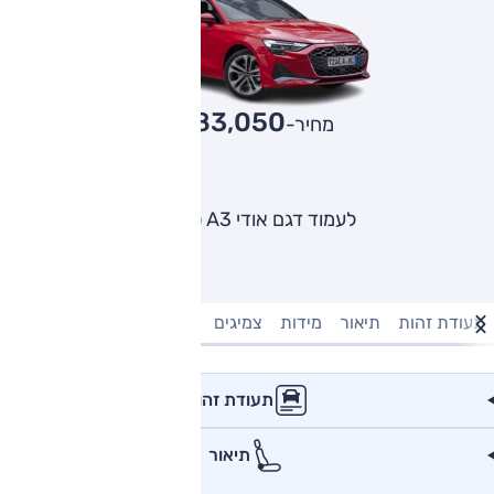
283,050
מחיר-₪
לעמוד דגם אודי A3 סדאן
תעודת זהות
תיאור
מידות
צמיגים
מנוע וביצועים
טעינה חשמל
תעודת זהות
תיאור