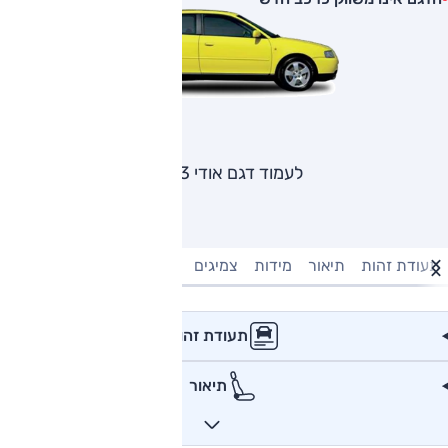
לעמוד דגם אודי A3
תעודת זהות
תיאור
מידות
צמיגים
מנוע וביצועים
טעינה חשמל
תעודת זהות
תיאור