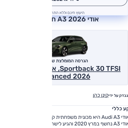
*
היעוץ חינם וללא התחייבות
אודי A3 2026 חוות דעת
הגרסה המומלצת של אוטו
Sportback 30 TFSI, אוט', 1.5 ל' טורבו,
Advanced 2026
קינן כהן
נבדק על ידי
ע כללי
אאודי Audi A3 היא מכונית משפחתית קומפקטית, הדור הרביעי של
אאודי A3 נחשף במרץ 2020 והגיע לישראל באוגוסט אותה שנה.