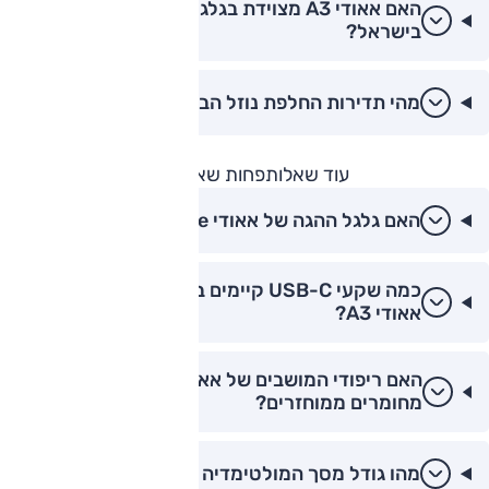
האם אאודי A3 מצוידת בגלגל רזרבי (ספייר)
בישראל?
מהי תדירות החלפת נוזל הבלמים באאודי A3?
עוד שאלות
פחות שאלות
האם גלגל ההגה של אאודי A3 S-Line הוא קטום?
כמה שקעי USB-C קיימים בתא הנוסעים של
אאודי A3?
האם ריפודי המושבים של אאודי A3 עשויים
מחומרים ממוחזרים?
מהו גודל מסך המולטימדיה המרכזי באאודי A3?