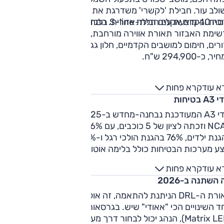
משולב עור. חבילת 'לקשרי' משדרגת את החישוקים ל-"18 
כית ובקרת אקלים תלת-אזורית. המחיר, כ-264,100 ש"ח.
גרסה 40 מוצעת עם חבילת S-line בלבד, וביחס לגרסה 35 מוס
לרשימת האבזור תא
אזורים, חימום למושבים הקדמיים, חלון גג וחישוקי "18 כסטנדרט.
, כ-294,900 ש"ח.
א עוד
קרא פחות
 בטיחות
אודי A3 המעודכנת נבחנה-מחדש ב-2025 במבחני הריסוק של יור
NCAP וזכתה לציון של 5 כוכבים, עם 86% בהגנת מבוגרים, 81%
בהגנת ילדים, 76% בהגנת הולכי רגל ו-74% על מערכות בטיחות.
ע מערכות הבטיחות כולל בלימה אוטונומית, בקרת שיוט
טיבית, מרכוז רכב בנתיב, ניטור שטחים מתים, התרעה על עייפו
א עוד
קרא פחות
ג, התרעה על סכנה בפתיחת דלת. חסר זיהוי תמרורים.
השתנה ב-2026
תאורת ה-DRL הניתנת להתאמה, זה אולי נשמע כמו גימיק, אבל זה
אחד השינויים הכי "אאודי" שיש. בגרסאות ה-2026 המאובזרות
(Matrix LED), הנהג יכול לבחור דרך מערכת המולטימדיה בין 4