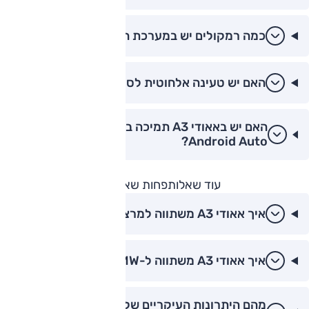
כמה רמקולים יש במערכת השמע של אאודי A3?
האם יש טעינה אלחוטית לסמארטפון באאודי A3?
האם יש באאודי A3 תמיכה ב-Apple CarPlay ו-
Android Auto?
עוד שאלות
פחות שאלות
איך אאודי A3 משתווה למרצדס A-Class?
איך אאודי A3 משתווה ל-BMW סדרה 1?
מהם היתרונות העיקריים של אאודי A3 על פני