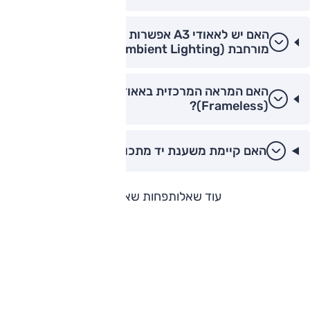
האם יש לאאודי A3 אפשרות לתאורת אווירה
מורחבת (Ambient Lighting)?
האם המראה המרכזית באאודי A3 היא ללא מסגרת
(Frameless)?
האם קיימת משענת יד מתכווננת באאודי A3?
עוד שאלות
פחות שאלות