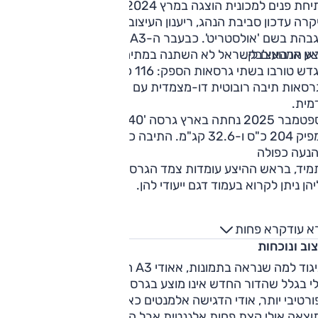
מתיחת פנים למכונית הוצגה במרץ 2024, נחתה כאן במאי 2024
קרה עדכון סביבת הנהג, ריענון העיצוב החיצוני והצגת גרסת פנאי
מוגבהת בשם 'אולסטריט'. כבעבר ה-A3 החדשה מוצעת במרכב
אן או האצ'בק.
היצע המנועים לישראל לא השתנה במתיחת
מוגדש טורבו בשתי גרסאות הספק: 116 כ"ס או 150 כ"ס. לשתי
רסאות תיבה רובוטית דו-מצמדית עם שבעה הילוכים והנעה
מית.
בספטמבר 2025 נחתה בארץ גרסה '40', עם מנוע 2.0 ל' טורבו
המפיק 204 כ"ס ו-32.6 קג"מ. התיבה כפולת מצמד עם 7 הילוכים
הנעה כפולה
כתמיד, בראש ההיצע עומדות צמד הגרסאות הספורטיביות S ו-RS
הן ניתן לקרוא בעמוד דגם ייעודי להן.
א עוד
קרא פחות
וב ונוכחות
בניגוד למה שנראה בתמונות, אאודי A3 הרבה יותר מושכת במציא
לי בגלל שהדור החדש אינו מוצע בגרסת שלוש דלתות, שעיצובה
רטיבי יותר, אודי הדגישה אלמנטים כאלה בעיצוב של הספורטבק.
וצאה אולי קצת פחות אלגנטית אבל המכונית הרבה יותר בולטת