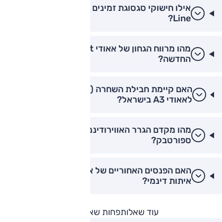
אילו חישוקי סגסוגת זמינים עבור אאודי A3 S-
Line?
מהו מרווח הגחון של אאודי A3 Allstreet
החדשה?
האם קיימת חבילת השחרה (Black Edition)
לאאודי A3 בישראל?
מהו מקדם הגרר האווירודינמי של אאודי A3
ספורטבק?
האם הפנסים האחוריים של אאודי A3 כוללים
איתות דינמי?
עוד שאלות
פחות שאלות