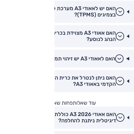
האם יש לאאודי A3 מערכת לניטור לחץ אוויר
בצמיגים (TPMS)?
האם אאודי A3 מצוידת בכרית אוויר מרכזית בין
הנהג לנוסע?
האם לאאודי A3 יש זיהוי תמרורי תנועה והצגתם?
האם ניתן לנטרל את כרית האוויר של הנוסע
הקדמי באאודי A3?
עוד שאלות
פחות שאלות
האם אאודי A3 2026 כוללת חתימת תאורה
דיגיטלית ניתנת להחלפה?