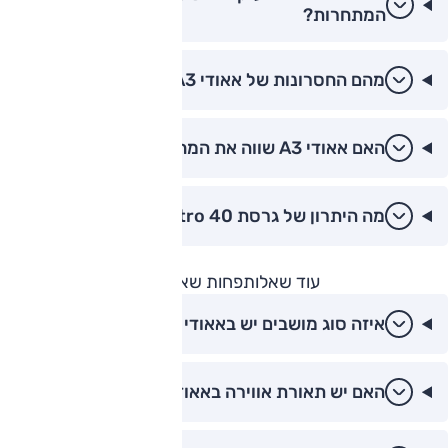
המתחרות?
מהם החסרונות של אאודי A3 לעומת המתחרות?
האם אאודי A3 שווה את המחיר שלה?
מה היתרון של גרסת 40 TFSI quattro?
עוד שאלות
פחות שאלות
איזה סוג מושבים יש באאודי A3 S-Line?
האם יש תאורת אווירה באאודי A3?