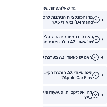
עוד שאלות
פחות שאלות
מהן הפונקציות הניתנות לרכישה (Functions on
Demand) באאודי A3?
האם לוח המחוונים הדיגיטלי (Virtual Cockpit)
של אאודי A3 כולל תצוגת מפות?
האם יש לאאודי A3 מערכת שמע של Sonos?
האם אאודי A3 תומכת בקישוריות אלחוטית ל-
Apple CarPlay?
מהי אפליקציית myAudi ואיך היא עובדת עם אאודי
A3?