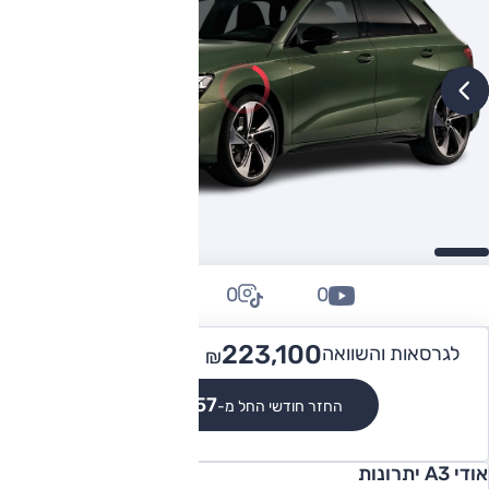
0
0
0
294,900
223,100 -
לגרסאות והשוואה
₪
₪
₪2,057
החזר חודשי החל מ-
אודי A3 יתרונות