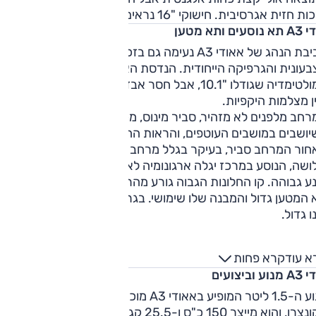
 חזית אגרסיבית. חישוקי "16 נראים מעט קטנים על המרכב.
וסעים ותא מטען
סביבת הנהג של אאודי A3 נעימה גם בזכות תאורת האווירה
עונית והגרפיקה הייחודית. הנדסת האנוש טובה, אפילו תפעול
המולטימדיה שגודלו "10.1, אבל חסר אבזור, כמו צימוד אלחוטי לנייד
ן מצלמות היקפיות.
רחב מלפנים לא מזהיר, סביר מינוס, מכניס לתחושה ספורטיבית
יושבים במושבים העוטפים, והראות החוצה טובה.
חור המרחב סביר, בעיקר בגלל מרחב ראש מצומצם. בתפוסה של
ושה, הנוסע במרכז יגלה ארגונומיה לא מושלמת של המושב ותעל
ע גבוהה. קו החלונות הגבוה גורע מהראות החוצה.
 המטען גדול והמבנה שלו שימושי. בגרסת הסדאן פתח הכניסה
ו גדול.
א עוד
קרא פחות
וע וביצועים
מנוע ה-1.5 ליטר המופיע באאודי A3 מוכר מדגמים אחרים של
הקונצרן, והוא מייצר 150 כ"ס ו-25.5 קג"מ. ה-A3 זריז, בעיקר