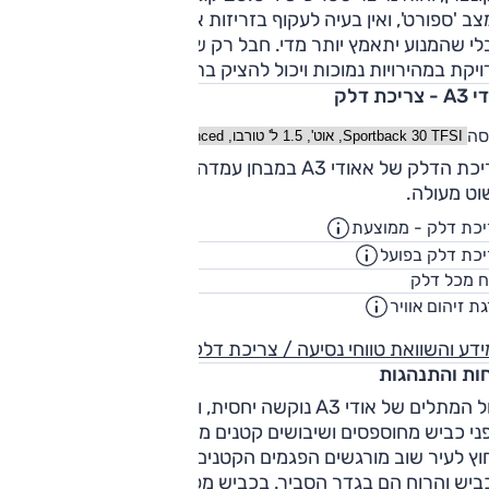
ב 'ספורט', ואין בעיה לעקוף בזריזות או לשמר קצב טוב בעלייה ג
לי שהמנוע יתאמץ יותר מדי. חבל רק שהתיבה לא תמיד חלקה או
יקת במהירויות נמוכות ויכול להציק בתמרוני חניה.
 צריכת דלק
סה
צריכת הדלק של אאודי A3 במבחן עמדה על כ-16.1 ק"מ/ל', וזה
וט מעולה.
כת דלק - ממוצעת
18.8
ק"מ/ליט
כת דלק בפועל
15.2
ק"מ/ליט
45
ח מכל דלק
ליט
ת זיהום אוויר
8
דע והשוואת טווחי נסיעה / צריכת דלק
חות והתנהגות
כיול המתלים של אודי A3 נוקשה יחסית, ובעיר הדבר מוצא ביטוי בכ
ני כביש מחוספסים ושיבושים קטנים מורגשים מדי בתא הנוסעים.
ץ לעיר שוב מורגשים הפגמים הקטנים, אך המינון מופחת. רעשי
הכביש והרוח הם בגדר הסביר. בכביש מפותל A3 הגיב היטב ל