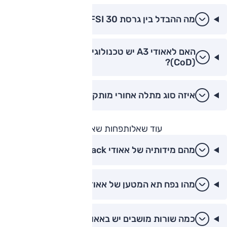
מה ההבדל בין גרסת 30 TFSI ל-35 TFSI?
האם לאאודי A3 יש טכנולוגיית ניתוק צילינדרים
(CoD)?
איזה סוג מתלה אחורי מותקן באאודי A3 החדשה?
עוד שאלות
פחות שאלות
מהם מידותיה של אאודי A3 Sportback?
מהו נפח תא המטען של אאודי A3?
כמה שורות מושבים יש באאודי A3?