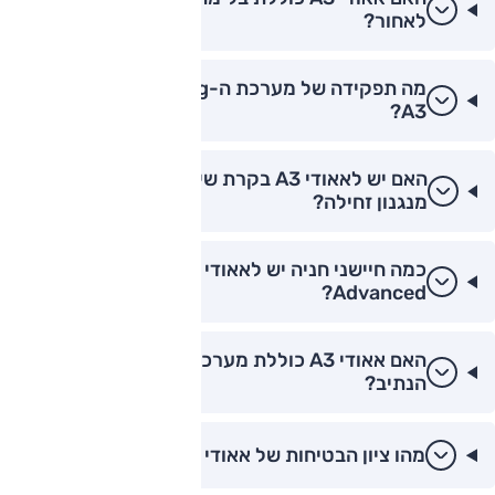
לאחור?
מה תפקידה של מערכת ה-Exit Warning באאודי
A3?
האם יש לאאודי A3 בקרת שיוט אדפטיבית עם
מנגנון זחילה?
כמה חיישני חניה יש לאאודי A3 בגרסת ה-
Advanced?
האם אאודי A3 כוללת מערכת לשמירה על מרכז
הנתיב?
מהו ציון הבטיחות של אאודי A3 במבחני הריסוק?