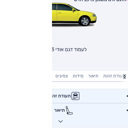
לעמוד דגם אודי A3
תעודת זהות
תיאור
מידות
צמיגים
מנוע וביצועים
טעינה חשמל
תעודת זהות
תיאור