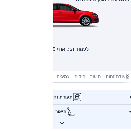
לעמוד דגם אודי A3
תעודת זהות
תיאור
מידות
צמיגים
מנוע וביצועים
טעינה חשמל
תעודת זהות
תיאור