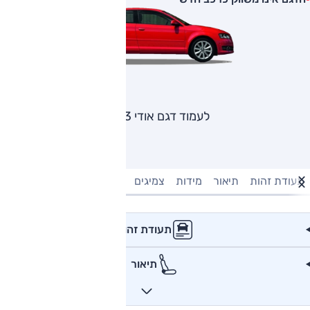
לעמוד דגם אודי A3
תעודת זהות
תיאור
מידות
צמיגים
מנוע וביצועים
טעינה חשמל
תעודת זהות
תיאור