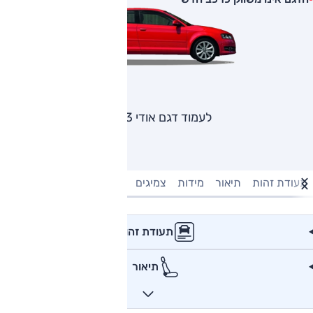
לעמוד דגם אודי A3
תעודת זהות
תיאור
מידות
צמיגים
מנוע וביצועים
טעינה חשמל
תעודת זהות
תיאור