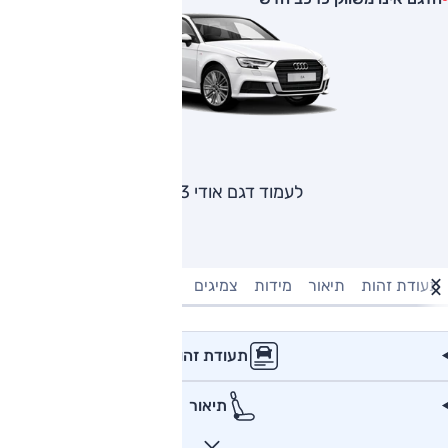
לעמוד דגם אודי A3
תעודת זהות
תיאור
מידות
צמיגים
מנוע וביצועים
טעינה חשמל
תעודת זהות
תיאור