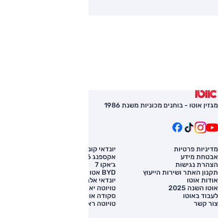
מגזין אוטו - בוחנים מכוניות משנת 1986
מדיניות פרטיות
יונדאי קונה
השוואת רכב
אבטחת מידע
אקספנג G6
רכב חדש
הצהרת נגישות
ג׳אקו 7
מחירון רכב
תקנון האתר ושירות הייעוץ
BYD אטו 3
מימון לרכב
אודות אוטו
יונדאי אלנטרה
אוטו השנה 2025
טויוטה יאריס קרוס
לעבוד באוטו
סקודה אוקטביה
צור קשר
טויוטה ראב 4