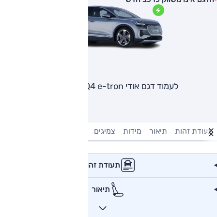
לעמוד דגם אודי Q4 e-tron ספורטבק
תעודת זהות
תיאור
מידות
צמיגים
מנוע וביצועים
טעינה חשמל
תעודת זהות
תיאור