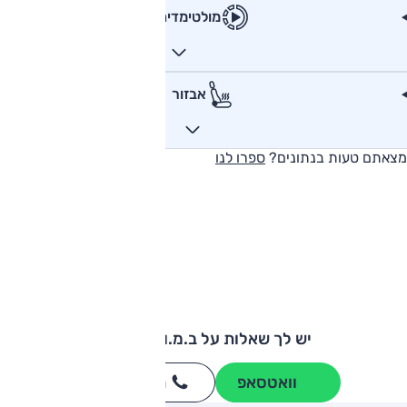
מולטימדיה
אבזור
מצאתם טעות בנתונים?
ספרו לנו
יש לך שאלות על ב.מ.וו סדרה 1?
וואטסאפ
חייגו
3262
*